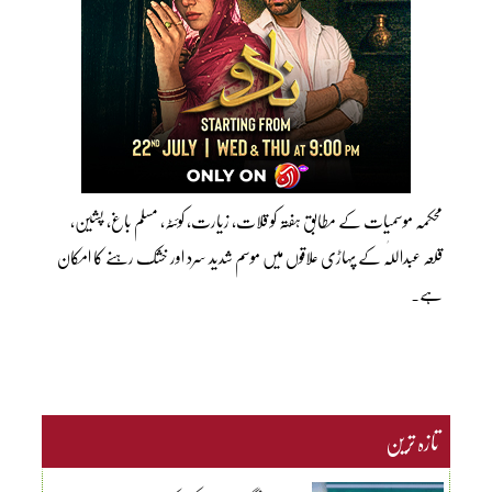
محکمہ موسمیات کے مطابق ہفتہ کو قلات، زیارت، کوئٹہ، مسلم باغ، پشین،
قلعہ عبداللّٰہ کے پہاڑی علاقوں میں موسم شدید سرد اور خشک رہنے کا امکان
ہے۔
تازہ ترین