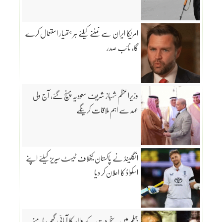
امریکا ایران سے نمٹنے کیلئے ہر ہتھیار استعمال کرے
گا، نائب صدر
وزیراعظم شہباز شریف سعودیہ پہنچ گئے، آج ولی
عہد سے اہم ملاقات کرینگے
انگلینڈ نے پاکستان کیخلاف ٹیسٹ سیریز کیلئے اپنے
اسکواڈ کا اعلان کر دیا
جہلم میں سنجے دت کے والد کا آبائی گھر سامنے