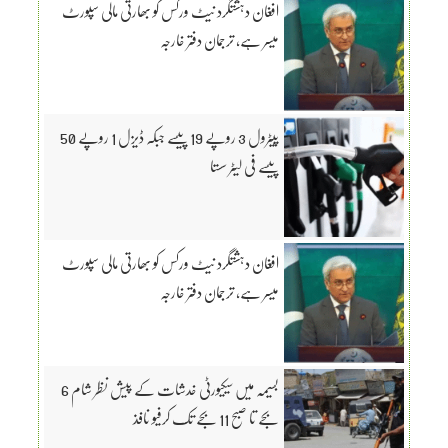
افغان دہشتگرد نیٹ ورکس کو بھارتی مالی سپورٹ
میسر ہے، ترجمان دفتر خارجہ
پیٹرول 3 روپے 19 پیسے جبکہ ڈیزل 1 روپے 50
پیسے فی لیٹر سستا
افغان دہشتگرد نیٹ ورکس کو بھارتی مالی سپورٹ
میسر ہے، ترجمان دفتر خارجہ
بسیمہ میں سیکیورٹی خدشات کے پیش نظر شام 6
بجے تا صبح 11 بجے تک کرفیو نافذ