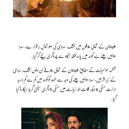
بلوچستان کے شمالی علاقوں میں خشک سردی کی صورتحال برقرار ہے، سرد
ہوائیں چلنے سے کوئٹہ میں پارہ نقطہ انجماد سے چھ ڈگری نیچے گر گیا۔
محکمہ موسمیات کے مطابق بلوچستان کے شمالی علاقے ان دنوں خشک سردی
کے زیر اثر ہیں، سرد ہوائیں چلنے کی وجہ سے جمعہ کو کوئٹہ میں کم سے کم درجہ
حرارت منفی 6 جبکہ قلات اور زیارت میں منفی 5 ڈگری سینٹی گریڈ ریکارڈ کیا
گیا۔