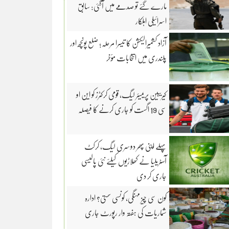
مارے گئے تو صدمے میں آگئی: سابق
اسرائیلی اہلکار
آزاد کشمیرالیکشن کا تیسرا مرحلہ؛ ضلع پونچھ اور
پلندری میں انتخابات مؤخر
کیریبین پریمیئر لیگ، قومی کرکٹرز کو این او
سی 19 اگست کو جاری کرنے کا فیصلہ
پہلے اپنی پھر دوسری لیگ، کرکٹ
آسٹریلیا نے کھلاڑیوں کیلئے نئی پالیسی
جاری کر دی
کون سی چیز مہنگی، کونسی سستی؟ ادارہ
شماریات کی ہفتہ وار رپورٹ جاری