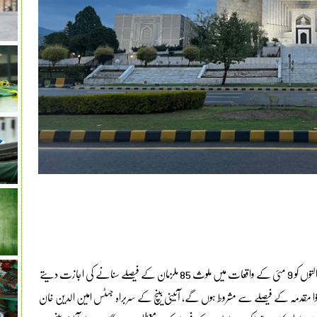
اسلام آباد ( طارق محمود سمیر ) سپریم کورٹ کے آئینی بینچ نے فوجی عدالتوں کو 9 مئی کے واقعات میں ملوث 85 ملزمان کے فیصلے سنانے کی اجازت دیتے
لتوا مقدمہ کے فیصلے سے مشروط ہوں گے، آئینی بینچ کے سربراہ جسٹس امین الدین خان