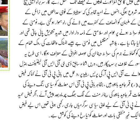
 اپیل کا حق انٹرا کورٹ اپیلوں کے فیصلے تک معطل رہے گا، سر براہ آئینی بینچ
شروع ہوگی، انہوں نے امید ظاہر کی کہ سویلینز کے فوجی عدالتوں میں ٹرائل کے
مئی کے ملزمان کو انصاف کے کٹہرے میں لانے کی راہ ہموار ہو گئی ہے، نومئی کے
زا نہ ہونے پر عوام اور سلامتی کے ذمہ دار ادار میں شدید تشویش پائی جاتی تھی اور
ا جاتا رہا ہے ، بلاشبہ مستقبل میں نومئی جے جیسے المناک واقعات کی روک تھام کے
 کو گھاؤ نے جرم کی سزا نہ دینا ان کی حوصلہ افزائی کے متراف ہوگا ، اسی طرح یہ
ر کے خلاف برسر پیکار ہیں، دریں اثناء سابق ڈی جی آئی ایس آئی لیفٹیننٹ جنرل
سے آئی ایس پی آر کی پریس ریلیز پر رد عمل میں بانی پی ٹی آئی نے کہا کہ فیض
ر) قمر جاوید باجوہ ہیں ، بظاہر بانی پی ٹی آئی اس معاملے کو سیاسی رنگ دینے کی
 قعات قمر جاوید باجوہ کی ریٹائر منٹ کے لگ بھگ چھ ماہ بعد پیش آئے ، اگر فیض حمید
 نے پی ٹی آئی کے لیے اپنی سیاسی سرگرمیاں جاری رکھی ہوئی تھیں اس لیے فیض
 ایک غیر منطقی بات اور معاملے کو نیا رخ دینے کی کوشش ہے۔