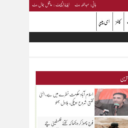
بانی: عبداللہ بٹ ایڈیٹرانچیف : عاقل جمال بٹ
کالمز
ای پیپر
 ترین
اسلام آباد حکومت خطرے میں ہے، الٹی
گنتی شروع ہوچکی، بلاول بھٹو
فوج چھوڑ کر دیکھا کہ کتنے فلسطینی بچے