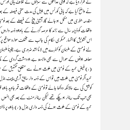
نے قرار دیا ہے کہ فوجی عدالتوں سے سزاؤں کے خلاف ہائی کورٹس میں
نے واضح کیا ہے کہ ہائی کورٹس میں اپیل کی مدت حتمی فیصلہ کے بعد 
مقدمہ جنوری میں مکمل ہو جائے گا، آئینی بینچ کے فیصلے کے بعد نو
واقعات کو ڈیڑھ سال سے زائد کا عرصہ گزرنے کے باوجود ذمہ داروں کو س
اس تشویش کا اظہار عسکری حکام کی جانب سے مختلف موارد مواقع پر کی
لئے نومستی کے ملزمان کو کٹہرے میں لانا اشد ضروری ہے، یقیناً ملزمان
معاملہ جوانوں کے مورال سے بھی وابستہ ہے جو دہشت گردی کے ناسو
(ر) فیض حمید کے نومئی میں ملوث ہونے سے متعلق تفتیش کے حوالے 
حمید اگر نومئی میں ملوث ہیں تو اس کے ذمہ دار سابق آرمی چیف جنرل (
کوشش کی ہے حالانکہ دیکھا جائے تو نومئی کے واقعات قمر جاوید باجوہ
بھی تب تک ریٹائر ہو چکے تھے لیکن ریٹائرمنٹ کے بعد بھی انہوں
حمید کے نومئی کے ملوث ہونے کی ذمہ داری جنرل (ر) باجوہ پر ڈالنا