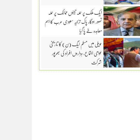
ایک ملک پر حملہ تینوں ممالک پر حملہ
تصور ہوگا، پاک ترکیہ سعودی عرب کا اہم
معاہدہ طے پا گیا
حویلی میں مسلم لیگ (ن) کا تاریخی
عوامی اجتماع، ہزاروں افراد کی بھرپور
شرکت