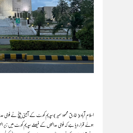
ہوئے قرار دیا ہے کہ فوجی عدالتوں کے فیصلے سپریم کورٹ میں زیر ا