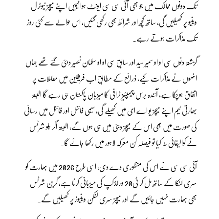
تک دونوں ممالک میں جو بھی آئی سی سی ایونٹ ہوا ٹیمیں اپنے میچز نیوٹرل
وینیو پر کھیلیں گی، ساتھ کچھ اور شرائط بھی رکھی گئیں، اس حوالے سے کئی روز
تک مذاکرات ہوتے رہے۔
گزشتہ دنوں سی او او سمیر سید اور سابق سی او او سلمان نصیر دبئی گئے تھے جہاں
انھوں نے مذاکرات کیے، ذرائع کے مطابق اب فریقین میں معاملات پر
اتفاق ہوچکا ہے، آئندہ برس چیمپئیز ٹرافی کا میزبان پاکستان ہی رہے گا البتہ
بھارتی ٹیم اپنے میچز یو اے ای میں کھیلے گی، سیمی فائنل اور فائنل میں رسائی
کی صورت میں بھی اس کے میچز دبئی میں ہی ہوں گے، البتہ اگر بلو شرٹس
نے کوالیفائی نہ کیا تو فیصلہ کن معرکہ لاہور میں رکھا جائے گا۔
آئی سی سی نے اس کی منظوری دے دی، اسی طرح 2026 میں بھارت کو
سری لنکا کے ساتھ مل کر ٹی20 ورلڈکپ کی میزبانی کرنا ہے، گرین شرٹس
بھی بھارت نہیں جائیں گے اور میچز سری لنکن وینیوز پر کھیلیں گے۔