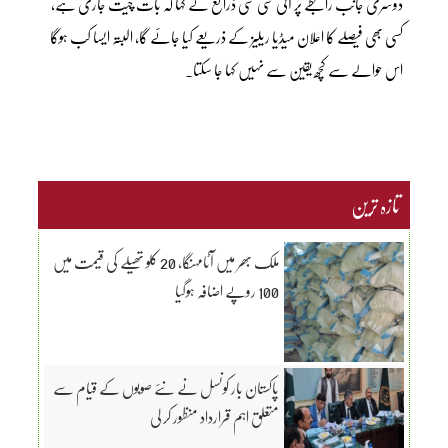
دوسری جانب رابطے پر آئی سی سی ذرائع نے کہا کہ بات چیت جاری ہے،
کسی بھی فیصلے کا اعلان میڈیا ریلیز کے ذریعے کیا جائے گا، البتہ ایسا کب ہوگا
اس حوالے سے کچھ یقین سے نہیں کہا جا سکتا۔
تازہ ترین
ملک بھر میں آٹامہنگا، 20 کلو تھیلے کی قیمت میں
100 روپے اضافہ ہوگیا
پاکستان بار کونسل نے نئے صوبوں کے قیام سے
متعلق اہم قرارداد منظور کر لی