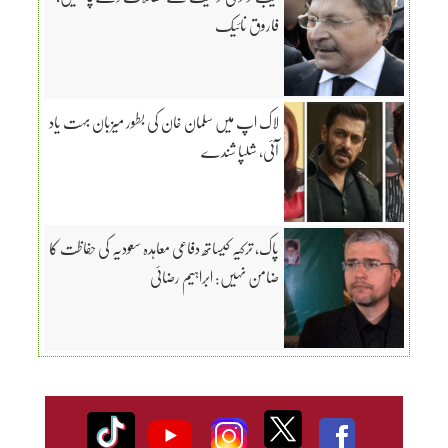
فاروق نائیک
لاک اپ میں سلمان خان کی بطور میزبان بہت یاد
آئی، شلپا شندے
پاک، ترکیہ کیساتھ دفاعی معاہدہ سعودیہ کی حفاظت کا
ضامن نہیں: ابراہیم رضائی