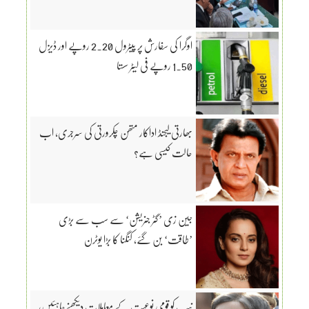
اوگرا کی سفارش پر پیٹرول 2.20 روپے اور ڈیزل
1.50 روپے فی لیٹر سستا
بھارتی لیجنڈ اداکار متھن چکرورتی کی سرجری، اب
حالت کیسی ہے؟
جین زی ’گٹر جنریشن‘ سے سب سے بڑی
’طاقت‘ بن گئے، کنگنا کا بڑا یوٹرن
نیب کو قومی نوعیت کے معاملات دیکھنےچاہئیں،