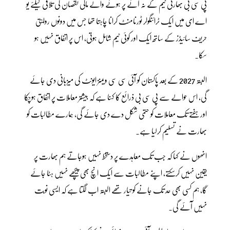
پی سی بی بھارتی ٹیم کے نہ آنے پر ہونے والے مالی نقصان کی تلافی کیلئے یو
اے ای میں ایک ٹرائنگولر ٹورنامنٹ کرانا چاہتا تھا جس میں دونوں روایتی
حریف سائیڈز کے ساتھ ایک اور کوئی ٹیم شامل ہوتی، اس پر اتفاق نہیں ہو
سکا۔
البتہ 2027 کے بعد پاکستان کو آئی سی سی ویمنز ایونٹ کی میزبانی دی جائے
گی، اس حوالے سے پی سی بی ذرائع کا کہنا ہے کہ بیشتر معاملات پر اتفاق ہوچکا
اور ہفتے تک معاملات کو حتمی شکل دے دی جائے گی، ہمارے مطالبات کو
بھارت نے تسلیم کرلیا ہے۔
انھوں نے کہا کہ جب تک معاہدے پر دستخط نہیں ہوجاتے ہم بھارت پر
یقین نہیں کرسکتے، اپنے مطالبات سے ایک انچ بھی پیچھے نہیں ہٹا جائے
گا، ہم کسی بھی حد تک جانے کو تیار تھے البتہ اب لگتا ہے کہ ایسی نوبت
نہیں آئے گی۔