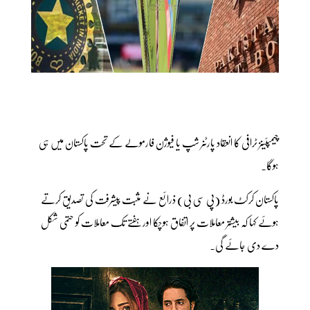
چیمپئینز ٹرافی کا انعقاد پارٹنر شپ یا فیوژن فارمولے کے تحت پاکستان میں ہی
ہوگا۔
پاکستان کرکٹ بورڈ (پی سی بی) ذرائع نے مثبت پیشرفت کی تصدیق کرتے
ہوئے کہا کہ بیشتر معاملات پر اتفاق ہوچکا اور ہفتے تک معاملات کو حتمی شکل
دے دی جائے گی۔