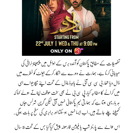
تفصیلات کے مطابق پاکستان کو آئندہ برس کے اوائل میں چیمپئنز ٹرافی کی
میزبانی کرنا ہے، بھارت نے دورے سے انکار کرکے ایونٹ کو خطرے میں
ڈال دیا تھا، بی سی سی آئی نے ہائبرڈ ماڈل کے تحت اپنے میچز یو اے ای
میں کرانے کا مطالبہ کیا، پی سی بی نے بھی سخت موقف اپناتے ہوئے کہا کہ
ہر بار یہی ہوتا ہے کہ بھارتی ٹیم پاکستانی نہیں آتی لیکن گرین شرٹس وہاں
کھیلنے چلے جاتے ہیں، اب ایسا نہیں ہو سکتا اور برابری کی سطح پر بات ہوگی۔
اس حوالے سے پارٹنر شپ یا فیوژن فارمولہ پیش کیا گیا جس کے تحت 3 سال