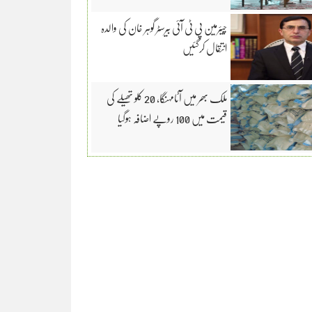
چیئرمین پی ٹی آئی بیرسٹر گوہر خان کی والدہ
انتقال کرگئیں
ملک بھر میں آٹامہنگا، 20 کلو تھیلے کی
قیمت میں 100 روپے اضافہ ہوگیا