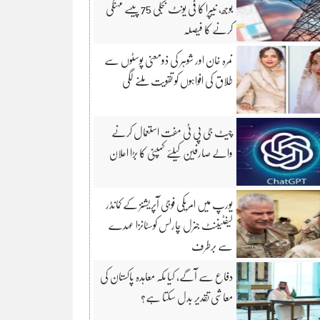
بوجھ، نیپرا کا فی یونٹ بجلی 75 پیسے مہنگی
کرنے کا فیصلہ
نمرہ خان اور شوہر کی ذومعنی پوسٹوں سے
طلاق کی افواہوں کو تقویت ملنے لگی
چیٹ جی پی ٹی مفت استعمال کرنے
والے صارفین کیلئے کمپنی کا بڑا اعلان
یورپ میں امریکی فوجی آپریشنز کے کمانڈر
لیفٹیننٹ جنرل چارلس کوسٹانزا عہدے
سے برطرف
دفاع سے آگے، کیا مکہ معاہدہ پاکستان کی
معاشی تقدیر بدل سکتا ہے؟