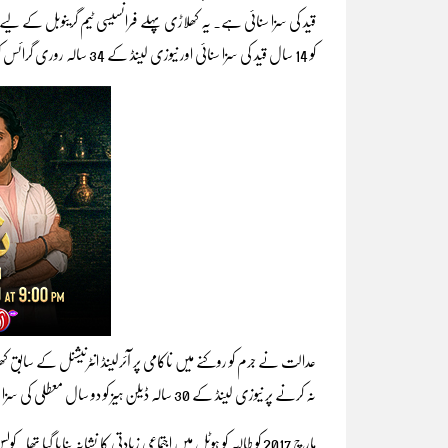
کو 14 سال قید کی سزا سنائی اور نیوزی لینڈ کے 34 سالہ روری گرائس کو 12 سال قید کی سزا سنائی۔
نہ کرنے پر نیوزی لینڈ کے 30 سالہ ڈیلن ہیز کو دو سال معطلی کی سزا سنائی گئی۔
مارچ 2017 کو طالبہ کو ہوٹل میں اجتماعی زیادتی کا نشانہ بنایا گ