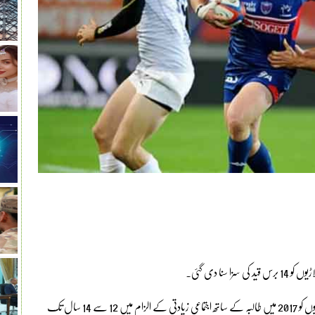
فرانسیسی میڈیا کے مطابق فرانس کی ایک عدالت نے 3 رگبی کھلاڑیوں کو 2017 میں طالبہ کے ساتھ اجتماعی زیادتی کے الزام میں 12 سے 14 سال تک