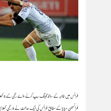
فرانس میں طالبہ کے ساتھ گینگ ریپ کرنے والے رگبی کے 3 کھلاڑیوں کو 14 برس قید کی سزا سنا دی گئی۔