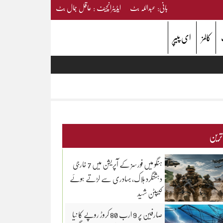
بانی: عبداللہ بٹ ایڈیٹرانچیف : عاقل جمال بٹ
کالمز
ای پیپر
 ترین
ہنگو میں فورسز کے آپریشن میں 7 خارجی
دہشتگرد ہلاک، بہادری سے لڑتے ہوئے
کیپٹن شہید
صارفین پر 9 ارب 80 کروڑ روپے کا نیا