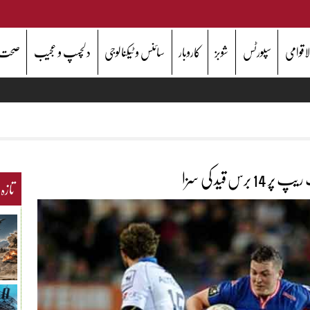
اقوامی
سپورٹس
شوبز
کاروبار
سائنس و ٹیکنالوجی
دلچسپ و عجیب
صحت
تازہ