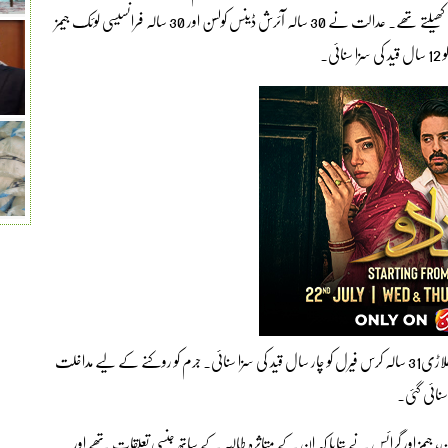
قید کی سزا سنائی ہے۔ یہ کھلاڑی پہلے فرانسیسی ٹیم گرینوبل کے لیے کھیلتے تھے۔ عدالت نے 30 سالہ آئرش ڈینس کولسن اور 30 ​​سالہ فرانسیسی لوئک جیمز
عدالت نے جرم کو روکنے میں ناکامی پر آئرلینڈ انٹرنیشنل کے سابق کھلاڑی31 سالہ کرس فیرل کو چار سال قید کی سزا سنائی۔ جرم کو روکنے کے لیے مداخلت
یا تھا۔ کولسن، جیمز اور گرائس نے بتایا کہ ان کے متاثرہ طالبہ کے ساتھ جنسی تعلقات تھے اور