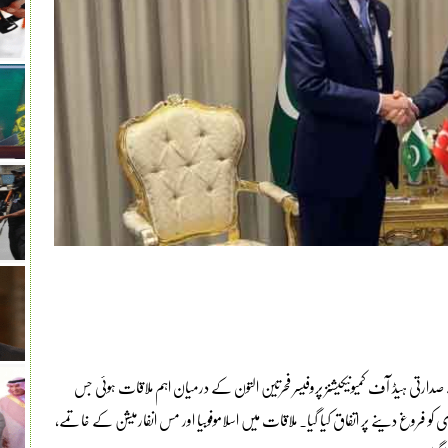
صدارتی ہیڈ آف کمیونیکیشنز پروفیسر فحرتین التون کے درمیان اہم ملاقات ہوئی جس
و فروغ دینے پر اتفاق کیا گیا۔ ملاقات میں اسلاموفوبیا اور مس انفارمیشن کے خاتمے،