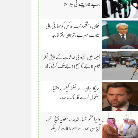
روپے 50 پیسے فی لیٹر سستا
افغان دہشتگرد نیٹ ورکس کو بھارتی مالی
سپورٹ میسر ہے، ترجمان دفتر خارجہ
بسیمہ میں سیکیورٹی خدشات کے پیش نظر
شام 6 بجے تا صبح 11 بجے تک کرفیو نافذ
امریکا ایران سے نمٹنے کیلئے ہر ہتھیار
استعمال کرے گا، نائب صدر
وزیراعظم شہباز شریف سعودیہ پہنچ گئے،
آج ولی عہد سے اہم ملاقات کرینگے