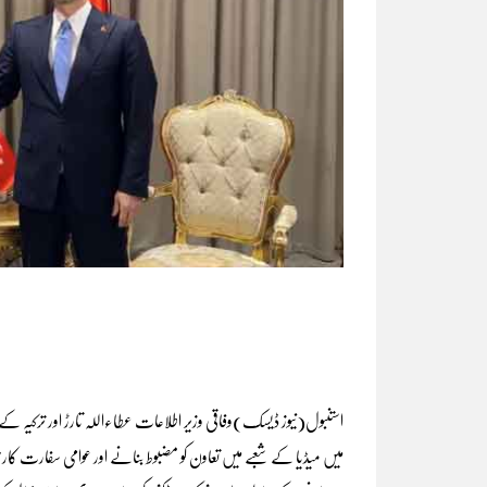
استنبول(نیوز ڈیسک)وفاقی وزیر اطلاعات عطاءاللہ تارڑ اور ترکیہ کے 
میں میڈیا کے شعبے میں تعاون کو مضبوط بنانے اور عوامی سفارت کاری ک