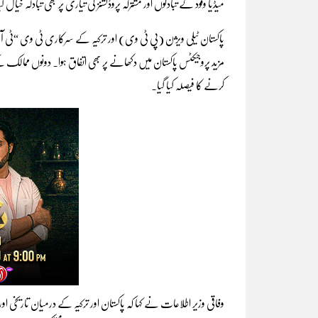
میڈیا وفود کے تبادلوں اور مشترکہ پروڈکشنز کی تیاری پر بھی تبادلہ خیال کیا
پاکستان ٹیلی ویژن (پی ٹی وی) اور ترکیہ کے سرکاری ٹی وی “ٹی آ
مزید پروجیکٹس پاکستان میں دکھانے پر بھی اتفاق ہوا۔ دونوں ممال
کرنے کا فیصلہ کیا گیا۔
وفاقی وزیر اطلاعات نے کہا کہ پاکستان اور ترکیہ کے درمیان تاریخی ا