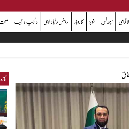
اقوامی
سپورٹس
شوبز
کاروبار
سائنس و ٹیکنالوجی
دلچسپ و عجیب
صحت
فاق
تازہ