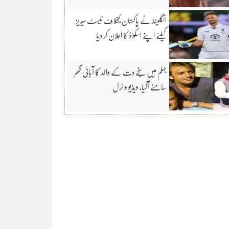
انگلینڈ نے پاکستان کیخلاف ٹیسٹ سیریز
کیلئے اپنے اسکواڈ کا اعلان کر دیا
جہلم میں سنجے دت کے والد کا آبائی گھر
سامنے آگیا، ویڈیو وائرل