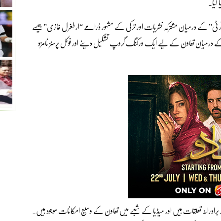
 گیا۔
ر ٹی” کے درمیان مشترکہ نشریات اور ترکی کے مشہور ڈرامے “ارطغرل غازی” جیسے
ک کے درمیان تعاون کے لیے ایک ورکنگ گروپ تشکیل دینے اور فوکل پرسنز نامزد
ور برادرانہ تعلقات ہیں اور میڈیا کے شعبے میں تعاون کے وسیع امکانات موجود ہیں۔