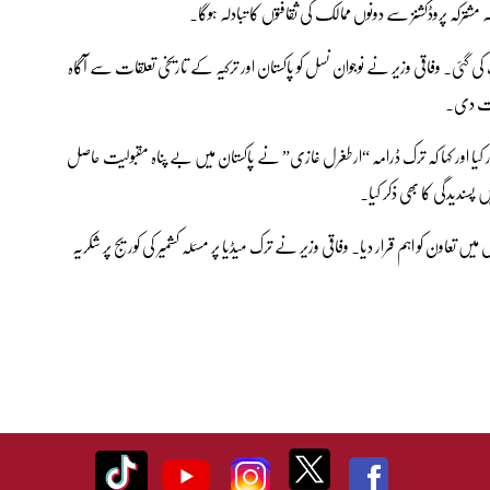
 مشترکہ پروڈکشنز سے دونوں ممالک کی ثقافتوں کا تبادلہ ہوگا۔
گئی۔ وفاقی وزیر نے نوجوان نسل کو پاکستان اور ترکیہ کے تاریخی تعلقات سے آگاہ
دعوت دی۔
اظہار کیا اور کہا کہ ترک ڈرامہ “ارطغرل غازی” نے پاکستان میں بے پناہ مقبولیت حاصل
پسندیدگی کا بھی ذکر کیا۔
ں تعاون کو اہم قرار دیا۔ وفاقی وزیر نے ترک میڈیا پر مسئلہ کشمیر کی کوریج پر شکریہ