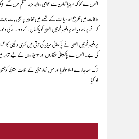
انہوں نے کہا کہ میڈیا تعاون سے عوامی روابط مزید مستحکم ہوں گے، جبکہ
ملاقات میں تفریح اور سیاحت کے شعبے میں تعاون پر بھی بات چیت کی 
کرنے پر زور دیا اور پروفیسر فحرتین التون کو پاکستان کے دورے کی 
پروفیسر فحرتین التون نے پاکستانی میڈیا کی ترقی میں گہری دلچسپی کا 
کی ہے۔ انہوں نے پاکستانی فنکاروں اور موسیقاروں کے لیے ترکیہ میں 
ترک عہدیدار نے اسلاموفوبیا اور مس انفارمیشن کے خلاف مشترکہ کوششوں می
ادا کیا۔