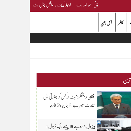
بانی: عبداللہ بٹ ایڈیٹرانچیف : عاقل جمال بٹ
کالمز
ای پیپر
 ترین
افغان دہشتگرد نیٹ ورکس کو بھارتی مالی
سپورٹ میسر ہے، ترجمان دفتر خارجہ
پیٹرول 3 روپے 19 پیسے جبکہ ڈیزل 1