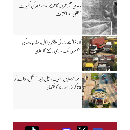
ماہرین آثار قدیمہ کا قدیم اہرامِ مصر کی تعمیر سے
متعلق اہم انکشاف
گڈز ٹرانسپورٹ کی ملکگیر ہڑتال، مطالبات کی
منظوری تک جاری رکھنے کا اعلان
سندر انڈسٹریل اسٹیٹ، سیل ڈیڈز نامکمل، خزانے کو
70 کروڑ سے زائد کا نقصان