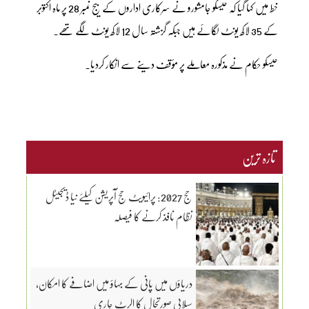
خط میں کہا گیا کہ حیسکو جامشورو نے سرکاری اداروں کے بیج نمبر 28 پر ماہ اکتوبر
کے 35 لاکھ یونٹ لگائے ہیں جبکہ گزشتہ سال 12 لاکھ یونٹ لگے تھے۔
حیسکو حکام نے مذکورہ معاملے پر مؤقف دینے سے انکار کردیا۔
تازہ ترین
حج 2027: پرائیویٹ حج آپریشن کیلئے نیا ڈیجیٹل
نظام نافذ کرنے کا فیصلہ
دریاؤں میں پانی کے بہاؤ میں اضافے کا امکان،
سیلابی صورتحال کا الرٹ جاری