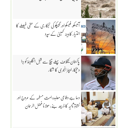
آئیسکو، فیسکو اور گیپکو کی نجکاری کے حتمی فیصلے کا
اختیار کابینہ کمیٹی کے سپرد
پاکستان کیخلاف پہلے میچ سے قبل انگلینڈ کو بڑا
دھچکا، اوپنر انجری کا شکار
دعا ہے دفاعی معاہدہ امت مسلمہ کے عروج اور
نشاۃِ ثانیہ کا ذریعہ بنے: مولانا فضل الرحمان