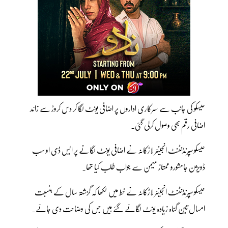
حیسکو کی جانب سے سرکاری اداروں پر اضافی یونٹ لگا کر دس کروڑ سے زائد
اضافی رقم بھی وصول کرلی گئی۔
حیسکو سپرنڈنٹنٹ انجینئر لاڑکانہ نے اضافی یونٹ لگانے پر ایس ڈی او سب
ڈویژن جامشورو ممتاز میمن سے جواب طلب کیا تھا۔
حیسکو سپرنڈنٹنٹ انجینئر لاڑکانہ نے خط میں لکھا کہ گزشتہ سال کے بنسبت
امسال تین گناہ زیادہ یونٹ لگائے گئے ہیں جس کی وضاحت دی جائے۔