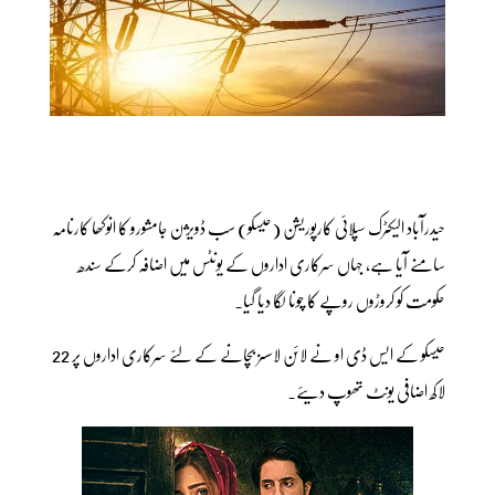
حیدرآباد الیکٹرک سپلائی کارپوریشن (حیسکو) سب ڈویژن جامشورو کا انوکھا کارنامہ
سامنے آیا ہے، جہاں سرکاری اداروں کے یونٹس میں اضافہ کرکے سندھ
حکومت کو کروڑوں روپے کا چونا لگا دیا گیا۔
حیسکو کے ایس ڈی او نے لائن لاسسز بچانے کے لئے سرکاری اداروں پر 22
لاکھ اضافی یونٹ تھوپ دیئے۔