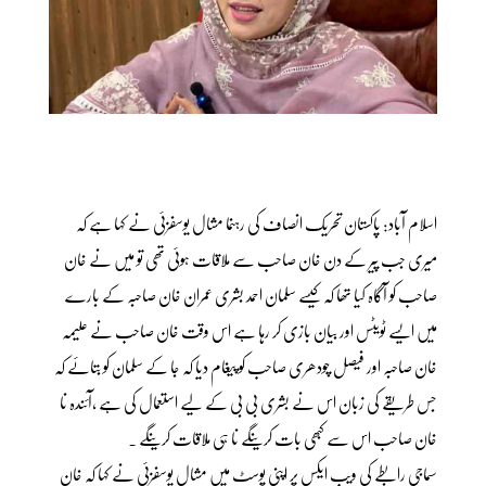
اسلام آباد: پاکستان تحریک انصاف کی رہنما مشال یوسفزئی نے کہا ہے کہ
میری جب پیر کے دن خان صاحب سے ملاقات ہوئی تھی تو میں نے خان
صاحب کو آگاہ کیا تھا کہ کیسے سلمان احمد بشری عمران خان صاحبہ کے بارے
میں ایسے ٹویٹس اور بیان بازی کر رہا ہے اس وقت خان صاحب نے علیمہ
خان صاحبہ اور فیصل چودھری صاحب کو پیغام دیا کہ جا کے سلمان کو بتائے کہ
جس طریقے کی زبان اس نے بشری بی بی کے لیے استعمال کی ہے ،آئندہ نا
خان صاحب اس سے کبھی بات کرینگے نا ہی ملاقات کرینگے ۔
سماجی رابطے کی ویب ایکس پر اپنی پوسٹ میں مشال یوسفزئی نے کہا کہ خان