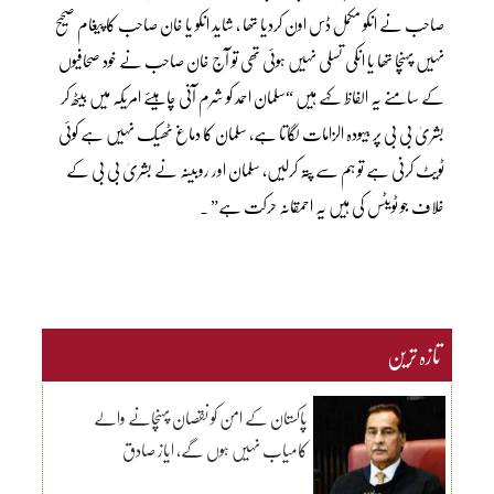
صاحب نے انکو مکمل ڈس اون کردیا تھا ، شاید انکو یا خان صاحب کا پیغام صحیح
نہیں پہنچا تھا یا انکی تسلی نہیں ہوئی تھی تو آج خان صاحب نے خود صحافیوں
کے سامنے یہ الفاظ کہے ہیں “سلمان احمد کو شرم آنی چاہیئے امریکہ میں بیٹھ کر
بشریٰ بی بی پر بیہودہ الزامات لگاتا ہے، سلمان کا دماغ ٹھیک نہیں ہے کوئی
ٹویٹ کرنی ہے تو ہم سے پتہ کرلیں، سلمان اور روبینہ نے بشریٰ بی بی کے
خلاف جو ٹویٹس کی ہیں یہ احمقانہ حرکت ہے” ۔
تازہ ترین
پاکستان کے امن کو نقصان پہنچانے والے
کامیاب نہیں ہوں گے، ایاز صادق