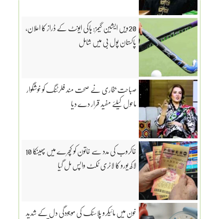
20ویں ایشین گیمز: ہاکی ایونٹ کے ڈراز کا اعلان،
پاکستان پول بی میں شامل
صباحت بخاری نے صحت مند فلرٹنگ کو خوشگوار
ماحول کیلئے مفید قرار دے دیا
خاکروب کی مدد سے خاتون کو کچرے میں پھینکا 10
لاکھ یورو کا لاٹری ٹکٹ واپس مل گیا
خون میں مائیکرو پلاسٹک کی موجودگی دل کے شدید