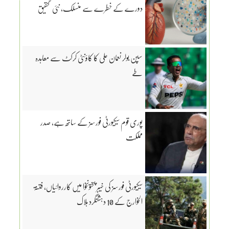
دورے کے خطرے سے منسلک، نئی تحقیق
سپن بولر نعمان علی کا کاؤنٹی کرکٹ سے معاہدہ
طے
پوری قوم سیکیورٹی فورسز کے ساتھ ہے، صدر
مملکت
سیکیورٹی فورسز کی خیبر پختونخوا میں کارروائیاں، فتنۃ
الخوارج کے 10 دہشتگرد ہلاک