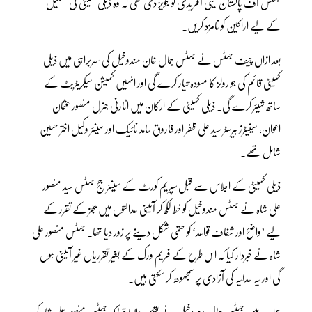
جسٹس آف پاکستان یحییٰ آفریدی کو تجویز دی تھی کہ وہ ذیلی کمیٹی کی تشکیل
کے لیے اراکین کو نامزد کریں۔
بعد ازاں چیف جسٹس نے جسٹس جمال خان مندوخیل کی سربراہی میں ذیلی
کمیٹی قائم کی جو رولز کا مسودہ تیار کرے گی اور انہیں کمیشن سیکریٹریٹ کے
ساتھ شیئر کرے گی۔ ذیلی کمیٹی کے ارکان میں اٹارنی جنرل منصور عثمان
اعوان، سینیٹرز بیرسٹر سید علی ظفر اور فاروق حامد نائیک اور سینئر وکیل اختر حسین
شامل تھے۔
ذیلی کمیٹی کے اجلاس سے قبل سپریم کورٹ کے سینئر جج جسٹس سید منصور
علی شاہ نے جسٹس مندوخیل کو خط لکھ کر آئینی عدالتوں میں ججز کے تقرر کے
لیے ’واضح اور شفاف قواعد‘ کو حتمی شکل دینے پر زور دیا تھا۔ جسٹس منصور علی
شاہ نے خبردار کیا کہ اس طرح کے فریم ورک کے بغیر تقرریاں غیر آئینی ہوں
گی اور یہ عدلیہ کی آزادی پر سمجھوتہ کر سکتی ہیں۔
جواب میں جسٹس جمال مندوخیل نے یقین دلایا تھا کہ جسٹس منصور علی شاہ کی