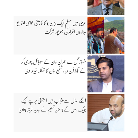
حویلی میں مسلم لیگ (ن) کا تاریخی عوامی اجتماع،
ہزاروں افراد کی بھرپور شرکت
شہباز گل نے عمران خان کے موبائل چوری کر
کے بگڈ فون دیا، شفیع جان کا تہلکہ خیز دعویٰ
اگلے سال سے پنجاب میں امتحانی پرچے کیسے
چیک ہوں گے؟ وزیر تعلیم نے جدید طریقہ بتادیا