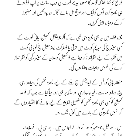
ذرائع کا کہنا تھا کہ قواعد کا مسودہ سپریم کورٹ کی ویب سائٹ پر اپ لوڈ ہوتے
ہی نامزد کردہ لوگوں کو ایک اور موقع مل جائے گا کہ وہ اپنا کیس اور مضبوط
کرکے دوبارہ پیش کریں۔
مجوزہ قواعد میں یہ بھی تجویز دی گئی ہے کہ اگر جوڈیشل کمیشن، ہائی کورٹ کے
کسی سینئر جج کی سپریم کورٹ میں ترقی یا ڈسٹرکٹ اینڈ سیشن جج کو ہائی کورٹ
میں تقرر کے لیے نظرانداز کر دیتا ہے تو کمیشن کو عدلیہ کے سینئر رکن کو نظر انداز
کرنے کی ٹھوس وجوہات بتانا ہوں گی۔
متعلقہ ہائی کورٹس کے ایڈیشنل جج بننے کے لیے نامزد شخص کی دیانتداری،
پیشہ ورانہ مہارت، غیر جانبداری اور ساکھ پر بھی زور دیا گیا ہے جب کہ قواعد
کمیشن کو کسی بھی نامزد شخص کو تفصیلی انٹرویو کے لیے بلانے کا اختیار دیں گے
اگر انہیں نامزدگی کے بارے میں کوئی شک ہو۔
اس سے قبل 6 دسمبر کو ہونے والے اجلاس میں جے سی پی نے چیف