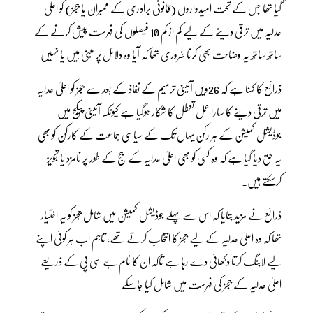
گیا تھا جس کے تحت امیدواروں (قانونی برادری کے ممبران یا ججز) کو اعلی
عدلیہ میں ترقی دینے کے لیے کم از کم 10 فیصلوں کی فہرست پیش کرنے کے
ساتھ ساتھ یہ وضاحت بھی کرنا ضروری تھا کہ آیا وہ دلائل پر مبنی ہیں یا نہیں۔
ذرائع کا کہنا ہے کہ 26ویں آئینی ترمیم کے نفاذ کے بعد سے ججز کو اعلیٰ عدلیہ
میں ترقی دینے کا سارا عمل تعطل کا شکار ہوگیا ہے کیونکہ آئینی پیکج میں
جوڈیشل کمیشن کے ہر رکن یہاں تک کے سیاسی جماعت کے کارکن کو بھی
یہ حق دیا گیا ہے کہ وہ کسی کو بھی اعلیٰ عدلیہ کے جج کے طور پر نامزد یا تجویز
کرسکتے ہیں۔
ذرائع نے مزید بتایا کہ اس سے پہلے جوڈیشل کمیشن میں شامل ججز کو یہ اختیار
تھا کہ وہ اعلیٰ عدلیہ کے لیے ججز کا انتخاب کرتے تھے، تاہم اب ہر کوئی اپنے
لیے لابنگ کرتا دکھائی دے رہا ہے تاکہ ان کا نام جے سی پی کے ذریعے
اعلیٰ عدلیہ کے ججز کی فہرست میں شامل کیا جاسکے۔