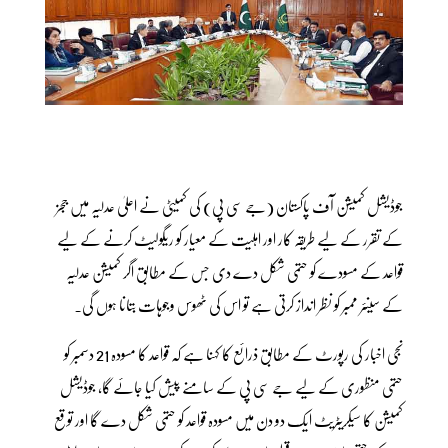
جوڈیشل کمیشن آف پاکستان (جے سی پی) کی کمیٹی نے اعلیٰ عدلیہ میں ججز
کے تقرر کے لیے طریقہ کار اور اہلیت کے معیار کو ریگولیٹ کرنے کے لیے
قواعد کے مسودے کو حتمی شکل دے دی جس کے مطابق اگر کمیشن عدلیہ
کے سینئر ممبر کو نظر انداز کرتی ہے تو اس کی ٹھوس وجوہات بتانا ہوں گی۔
نجی اخبار کی رپورٹ کے مطابق ذرائع کا کہنا ہے کہ قواعد کا مسودہ 21 دسمبر کو
حتمی منظوری کے لیے جے سی پی کے سامنے پیش کیا جائے گا، جوڈیشل
کمیشن کا سیکریٹریٹ ایک دو دن میں مسودہ قواعد کو حتمی شکل دے گا اور توقع