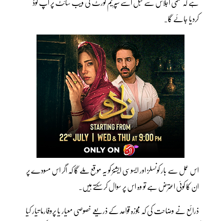
ہے کہ حتمی اجلاس سے قبل اسے سپریم کورٹ کی ویب سائٹ پر اپ لوڈ
کردیا جائے گا۔
اس عمل سے بار کونسلز اور ایسوسی ایشنز کو یہ موقع ملے گا کہ اگر اس مسودے پر
ان کا کوئی اعترض ہے تو وہ اس پر سوال کر سکتے ہیں۔
ذرائع نے وضاحت کی کہ مجوزہ قواعد کے ذریعے خصوصی معیار یا پروفارما تیار کیا