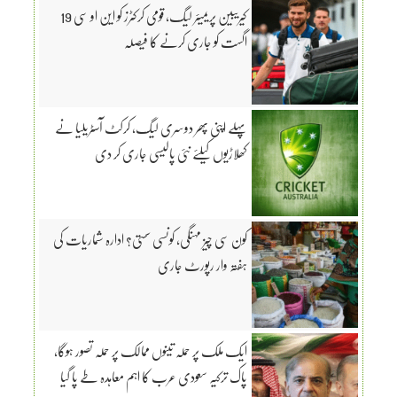
کیریبین پریمیئر لیگ، قومی کرکٹرز کو این او سی 19
اگست کو جاری کرنے کا فیصلہ
پہلے اپنی پھر دوسری لیگ، کرکٹ آسٹریلیا نے
کھلاڑیوں کیلئے نئی پالیسی جاری کر دی
کون سی چیز مہنگی، کونسی سستی؟ ادارہ شماریات کی
ہفتہ وار رپورٹ جاری
ایک ملک پر حملہ تینوں ممالک پر حملہ تصور ہوگا،
پاک ترکیہ سعودی عرب کا اہم معاہدہ طے پا گیا