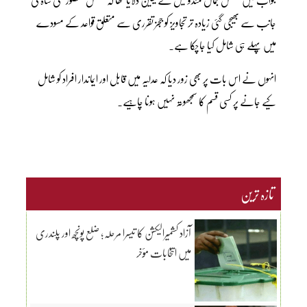
جانب سے بھیجی گئی زیادہ تر تجاویز کو ججز تقرری سے متعلق قواعد کے مسودے
میں پہلے ہی شامل کیا جاچکا ہے۔
انہوں نے اس بات پر بھی زور دیا کہ عدلیہ میں قابل اور ایماندار افراد کو شامل
کیے جانے پر کسی قسم کا سمجھوتہ نہیں ہونا چاہیے۔
تازہ ترین
آزاد کشمیرالیکشن کا تیسرا مرحلہ؛ ضلع پونچھ اور پلندری
میں انتخابات مؤخر