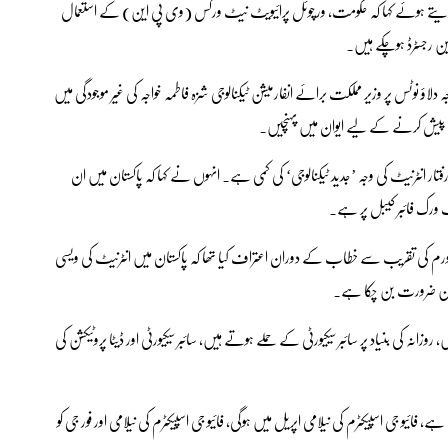
ر دیتے ہوئے کہا کہ حکومت، ورچوئل پرائیویٹ نیٹ ورکس (وی پی این) کے استعمال
لاؤ نوٹس پر وزیر مملکت برائے انفارمیشن ٹیکنالوجی شزہ فاطمہ خواجہ کی غیر موجودگی میں
ار انٹرنیٹ کی وجہ ’جدید ٹیکنالوجی‘ کی کمی ہے۔ انہوں نے کہا کہ پاکستان میں ان
رم کی تقریب سے خطاب کے دوران اعتراف کیا تھا کہ پاکستان میں انٹرنیٹ کی ویسی
ترین ضرورت بن چکا ہے۔
، روزانہ کی بنیاد پر سائبر سیکیورٹی کے حملے ہوتے ہیں، سائبر سیکیورٹی اور ڈیٹا پروٹیکشن کی
فائیو جی اسپیکٹرم کی نیلامی اپریل میں ہوگی، فائیو جی اسپیکٹرم کی نیلامی اور فور جی کو