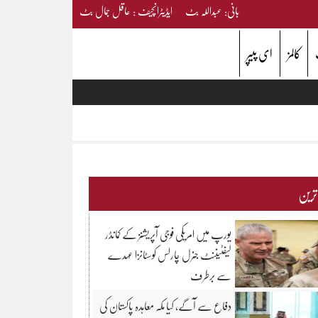
بانی: عبداللہ بٹ ایڈیٹرانچیف : عاقل جمال بٹ
کالمز
ای پیپر
 ترین
یورپ میں امریکی فوجی آپریشنز کے کمانڈر
لیفٹیننٹ جنرل چارلس کوسٹانزا عہدے
سے برطرف
دفاع سے آگے، کیا مکہ معاہدہ پاکستان کی