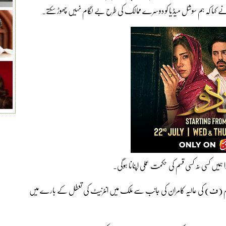
نے کہا کہ ہم سوشل میڈیا کو دوسرے ممالک کی طرح بے لگام نہیں چھوڑ سکتے۔
 ہمیں کسی نہ کسی قسم کی حکمت عملی اپنانا ہوگی۔
ام (ف) کی عالیہ کامران کی جانب سے ملک میں انٹرنیٹ کی تعطل کے بارے میں