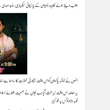
جواب دیتے ہوئے کابینہ ڈویژن کے پارلیمانی سیکریٹری ساجد مہدی 
انہوں نے کہا کہ پاکستان کو اس وقت سیکیورٹی خطرات کا سامنا ہے لہٰذا
یہ معاملہ اس وقت زیر بحث آیا جب ایوان نے جمعیت علمائے اسل
توجہ دلاؤ نوٹس پر غور کیا۔