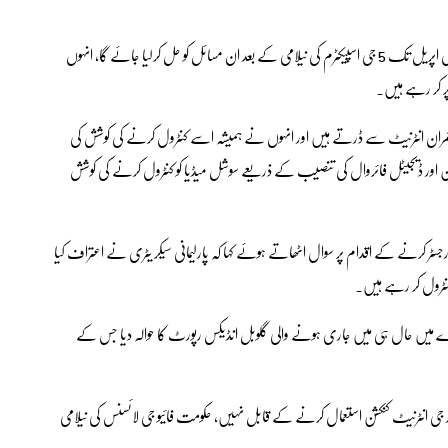
قومی اسمبلی اجلاس کے دوران ساجد مہدی نے دعویٰ کیا کہ اگلے سال اپریل تک 5 جی اسپیکٹرم کی نیلامی کے بعد ان مسائل کو حل کرلیا جائے گا، انہوں
پر کر رہے ہیں۔
مران انٹرنیٹ سے ڈرتے ہیں اور انہوں نے ہمیشہ اسے کنٹرول کرنے کی کوشش کی
شن اور ڈیجیٹل فائروال کی تنصیب کے ذریعے سوشل میڈیا کو کنٹرول کرنے کی کوشش
جسٹر کرنے کے اقدام پر سوال اٹھاتے ہوئے کہا کہ پارلیمانی سیکر یٹری نے اعتراف کیا
نٹرول کر رہے ہیں۔
ے میں حال ہی میں جاری ہونے والی گلوبل انڈیکس رپورٹ کا حوالہ دیا جس کے
 جی انٹرنیٹ کنکشن استعمال کرنے کے قابل نہیں، حکومت فائیو جی لائسنس کی نیلامی