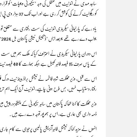
ساجد مہدی نے انٹرنیٹ میں تعطل کی وجہ ’سیکیورٹی وجوہات‘ کو قرا
کو ریگولیٹ کرنے کی کوشش کر رہی ہے اور اب تک 37 ہزار وی پی این رجسٹرڈ ہوچکے ہیں۔
یاد رہے کہ پارلیمانی سیکریٹری انٹرنیٹ کی سست رفتاری سے متعلق توجہ د
جواب دے رہے تھے جو بعد ازاں ’ڈیجیٹل نیشن پاکستان بل 2024‘ پیش کرنے کے لیے ایوان میں پہنچیں۔
اس دوران پارلیمانی سیکریٹری نے اعتراف کیا کہ ملک بھر میں سست رفت
کے پاس صرف 15 فیصد فائبر کیبل ہے جبکہ بھارت کا 40 فیصد نیٹ ورک فائبر کیبل پر ہے۔
اس سے قبل، وزیر مملکت شزہ فاطمہ نے نیشنل براڈ بینڈ نیٹ ورک فو
رفتار دستیاب نہیں، جس طرح ہونی چاہیے، انٹرنیٹ آج ایک اہم 
وزیر مملکت کا کہنا تھا کہ پاکستان میں سائبر سیکیورٹی کے چیلنجز درپیش ہیں
ذمہ داری بھی ہماری ہے، اس پر بھرپور توجہ دے رہے ہیں۔
انہوں نے مزید کہا کہ نیشنل فائبرآئزیشن پالیسی پر تیزی سے کام جاری ہے، 