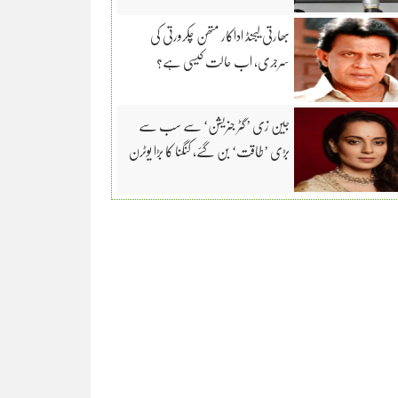
بھارتی لیجنڈ اداکار متھن چکرورتی کی
سرجری، اب حالت کیسی ہے؟
جین زی ’گٹر جنریشن‘ سے سب سے
بڑی ’طاقت‘ بن گئے، کنگنا کا بڑا یوٹرن