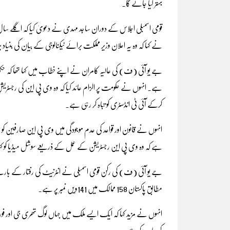
بہتر کیا جائے گا۔
نے کہا کہ وہ یہ اعلان وزیر مملکت برائے ٹیکنالوجی کے بیان کی بنیاد 
جے یو آئی (ف) کی عالیہ کامران نے اپنے خطاب میں کہا تھا کہ حک
ہے۔ انہوں نے حکومت پر الزام عائد کیا کہ وہ وی پی این کی رجسٹری
کرکے آئی ٹی انڈسٹری کو تباہ کر رہی ہے۔
انہوں نے قانون اور قواعد کی عدم موجودگی میں وی پی این صارفین کو ر
ہے کہ وہ وی پی این رجسٹریشن کے عمل کے ذریعے سوشل میڈیا کو ک
جے یو آئی (ف) کی رکن قومی اسمبلی نے انٹرنیٹ کی رفتار کے بار
مطابق پاکستان 158 ممالک میں 141ویں نمبر پر ہے۔
انہوں نے مزید کہا کہ ایک ایسے ملک میں جہاں لوگ تھری جی اور فور