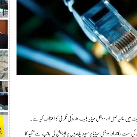
ٹ میں حالیہ خلل اور سوشل میڈیا پلیٹ فارمز کی نگرانی کا اعتراف کیا ہے۔
 سست رفتار اور سوشل میڈیا پر مبینہ پابندیوں پر اپوزیشن کی جانب سے تنقید کا