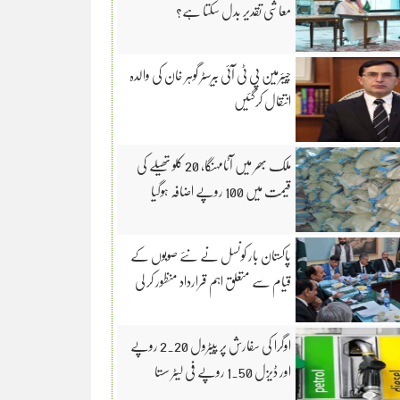
معاشی تقدیر بدل سکتا ہے؟
چیئرمین پی ٹی آئی بیرسٹر گوہر خان کی والدہ
انتقال کرگئیں
ملک بھر میں آٹامہنگا، 20 کلو تھیلے کی
قیمت میں 100 روپے اضافہ ہوگیا
پاکستان بار کونسل نے نئے صوبوں کے
قیام سے متعلق اہم قرارداد منظور کر لی
اوگرا کی سفارش پر پیٹرول 2.20 روپے
اور ڈیزل 1.50 روپے فی لیٹر سستا