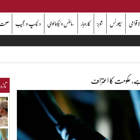
اقوامی
سپورٹس
شوبز
کاروبار
سائنس و ٹیکنالوجی
دلچسپ و عجیب
صحت
 ہے، حکومت کا اعتراف
تازہ