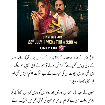
وفاقی وزیر نے کہا کہ 2013ء کے انتخابات کے دوران جب تحریک انصاف
کے بانی چیئرمین کنٹینر سے گر کر زخمی ہوئے تو “ہم نے اپنی انتخابی مہم روک
دی تھی، ہماری قیادت ان کی عیادت کے لیے شوکت خانم اسپتال گئی اور
خیر سگالی کا پیغام دیا۔”
انہوں نے مزید کہا کہ “ہماری کاوشوں اور رواداری کو ہماری کمزوری سمجھا گیا، مگر
ہماری روایت یہی ہے کہ ہم سیاسی مخالفین کی خوشی غمی میں شریک ہوتے