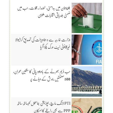
بلوچستان میں بدامنی، خضدار، قلات، حب میں
ضمنی بلدیاتی انتخابات ملتوی
وزارت خارجہ سے دستاویزات کی تصدیق کرانیوالا
غیرقانونی نیٹ ورک پکڑا گیا
حب ڈیم بھرنے کے باوجود پانی کا سنگین بحران،
300 صنعتیں بندش کے دہانے پر
PTI لانگ مارچ، اپوزیشن جماعتوں کیساتھ ساتھ
PPP سے بھی رابطے کا امکان