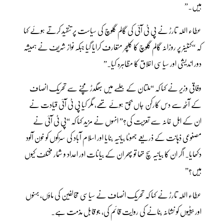
ہیں۔”
عطاء اللہ تارڑ نے پی ٹی آئی کی گالم گلوچ کی سیاست پر تنقید کرتے ہوئے کہا
کہ “کنٹینر پر روزانہ گالم گلوچ کا کلچر متعارف کرایا گیا جبکہ نواز شریف نے ہمیشہ
دور اندیشی اور سیاسی اخلاق کا مظاہرہ کیا۔”
وفاقی وزیر نے کہا کہ “ملتان کے جلسے میں بھگدڑ مچنے سے تحریک انصاف
کے آٹھ سے دس کارکن جاں بحق ہوئے تھے، مگر کیا پی ٹی آئی قیادت نے
ان کے اہل خانہ سے تعزیت کی؟” انہوں نے مزید کہا کہ “پی ٹی آئی نے
مصنوعی ذہانت کے ذریعے جھوٹا بیانیہ بنایا اور اسلام آباد کی سڑکوں کو خون آلود
دکھایا۔ اگر ان کا بیانیہ سچ تھا تو پھر ان کے بیانات اور اعداد و شمار مختلف کیوں
ہیں؟”
عطاء اللہ تارڑ نے کہا کہ تحریک انصاف نے سیاسی مخالفین کی ماؤں، بہنوں
اور بیٹیوں کو نشانہ بنانے کی روایت قائم کی، جو قابل مذمت ہے۔