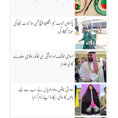
پاکستان ٹیسٹ ٹیم انگلینڈ پہنچ گئی، 3 ٹیسٹ میچز کی
سیریز کھیلے گی
اسلامی ممالک اور او آئی سی کا مکہ دفاعی معاہدے
کا خیرمقدم
بھارتی خاتون رینو دھریال نے سب سے لمبے
بالوں کا عالمی ریکارڈ اپنے نام کرلیا