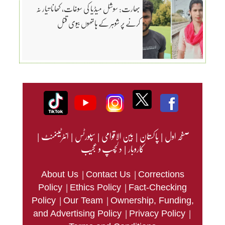
بھارت: سوشل میڈیا کی سوغات، کھانا تیار نہ
کرنے پر شوہر کے ہاتھوں بیوی قتل
صفحہ اول
|
پاکستان
|
بین الاقوامی
|
سپورٹس
|
انٹرٹینمنٹ
|
کاروبار
|
دلچسپ و عجیب
|
|
About Us
Contact Us
Corrections
|
|
Policy
Ethics Policy
Fact-Checking
|
|
Policy
Our Team
Ownership, Funding,
|
|
and Advertising Policy
Privacy Policy