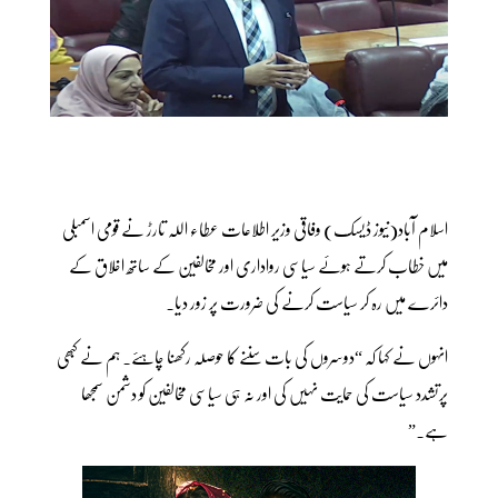
اسلام آباد(نیوز ڈیسک) وفاقی وزیر اطلاعات عطاء اللہ تارڑ نے قومی اسمبلی
میں خطاب کرتے ہوئے سیاسی رواداری اور مخالفین کے ساتھ اخلاق کے
دائرے میں رہ کر سیاست کرنے کی ضرورت پر زور دیا۔
انہوں نے کہا کہ “دوسروں کی بات سننے کا حوصلہ رکھنا چاہئے۔ ہم نے کبھی
پرتشدد سیاست کی حمایت نہیں کی اور نہ ہی سیاسی مخالفین کو دشمن سمجھا
ہے۔”