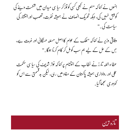
انہوں نے کہا کہ “ہم نے کبھی کسی کو توڑ کر سیاسی میدان میں شکست دینے کی
کوشش نہیں کی، جبکہ تحریک انصاف نے ہمیشہ نفرت، تعصب اور انتشار کی
سیاست کی۔”
وفاقی وزیر نے کہا کہ “ملک کے عوام کا اصل مسئلہ مہنگائی اور غربت ہے،
جس کے حل کے لیے ہم سب کو مل کر کام کرنا ہوگا۔”
عطاء اللہ تارڑ نے خطاب کے اختتام پر کہا کہ نواز شریف کی سیاسی حکمت
عملی اور رواداری ہمیشہ پاکستان کے مفاد میں رہی، لیکن بدقسمتی سے اس کو
کمزوری سمجھا گیا۔
تازہ ترین