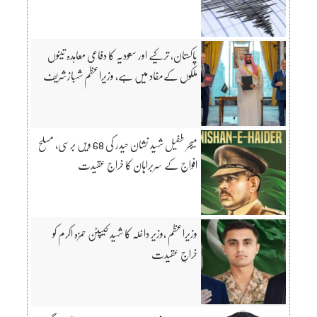
پاکستان، ترکیے اور سعودیہ کا دفاعی معاہدہ تینوں
ملکوں کےمفاد میں ہے، وزیراعظم شہبازشریف
میجر طفیل شہید نشان حیدر کی 68 ویں برسی، مسلح
افواج کے سربراہان کا خراج عقیدت
وزیراعظم ،وزیر داخلہ کا شہید کیپٹن حمزہ اکرم کو
خراجِ عقیدت