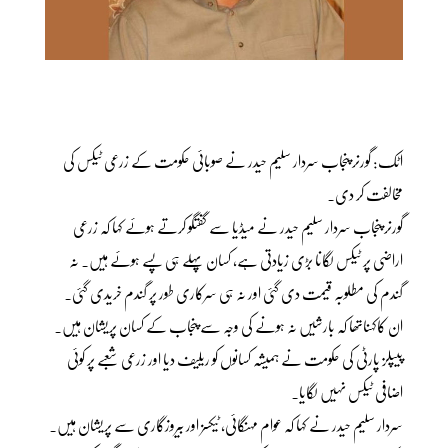
اٹک: گورنر پنجاب سردار سلیم حیدر نے صوبائی حکومت کے زرعی ٹیکس کی
مخالفت کر دی۔
گورنر پنجاب سردار سلیم حیدر نے میڈیا سے گفتگو کرتے ہوئے کہا کہ زرعی
اراضی پر ٹیکس لگانا بڑی زیادتی ہے، کسان پہلے ہی پسے ہوئے ہیں۔ نہ
گندم کی مطلوبہ قیمت دی گئی اور نہ ہی سرکاری طور پر گندم خریدی گئی۔
ان کاکہناتھا کہ بارشیں نہ ہونے کی وجہ سے پنجاب کے کسان پریشان ہیں۔
پیپلز پارٹی کی حکومت نے ہمیشہ کسانوں کو ریلیف دیا اور زرعی شعبے پر کوئی
اضافی ٹیکس نہیں لگایا۔
سردار سلیم حیدر نے کہا کہ عوام مہنگائی، ٹیکسز اور بیروزگاری سے پریشان ہیں۔