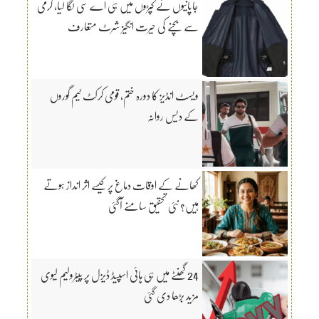
جاپانیوں نے کپڑوں میں ہی اے سی لگا لیا، گرمی
سے بچنے کی حیرت انگیز شرٹ متعارف
ویسٹ انڈیز کا دورہ ختم، قومی کرکٹ ٹیم گوروں
کے دیس روانہ
کھانے کے اوقات دماغ پر کیسے اثر انداز ہوتے
ہیں؟ نئی تحقیق سامنے آگئی
24 گھنٹے میں ہی ہائی اسپیڈ ڈیزل پر پیٹرولیم لیوی
مزید بڑھا دی گئی