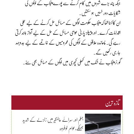
جبکہ چند بڑے شہروں میں کام کرنے سے پورے پنجاب کے لوگوں کی
شکایات دور نہیں ہو سکتیں۔
ان کاکہناتھا کہ پنجاب حکومت لوگوں کے مسائل حل کرنے کے لیے عملی
اقدامات کرے۔ اور پیپلز پارٹی عوامی مسائل کے حل کے لیے آواز بلند کرتی
رہے گی۔ پسماندہ علاقوں کے لوگوں کی محرومیوں کے خاتمے کے لیے جدوجہد
جاری رکھیں گے۔
گورنر پنجاب نے اٹک میں کھلی کچہری میں لوگوں کے مسائل بھی سنے۔
تازہ ترین
جہلم اور سرائے عالمگیر میں زلزلے کے شدید
جھٹکے،عوام خوفزدہ