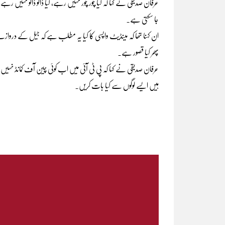
عرفان صدیقی نے کہا کہ کیا چور چور نہیں رہے، کیا ڈاکو ڈاکو نہیں رہ
جا سکتی ہے۔
پھر کیا قصور ہے۔
عرفان صدیقی نے کہا کہ پی ٹی آئی میں اب کوئی چین آف کمانڈ نہی
ہیں ایسے لوگوں سے کیا بات کریں۔