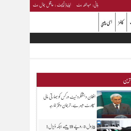
بانی: عبداللہ بٹ ایڈیٹرانچیف : عاقل جمال بٹ
کالمز
ای پیپر
 ترین
افغان دہشتگرد نیٹ ورکس کو بھارتی مالی
سپورٹ میسر ہے، ترجمان دفتر خارجہ
پیٹرول 3 روپے 19 پیسے جبکہ ڈیزل 1