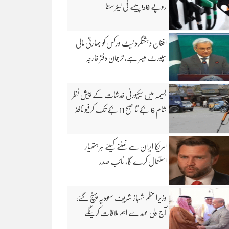
روپے 50 پیسے فی لیٹر سستا
افغان دہشتگرد نیٹ ورکس کو بھارتی مالی
سپورٹ میسر ہے، ترجمان دفتر خارجہ
بسیمہ میں سیکیورٹی خدشات کے پیش نظر
شام 6 بجے تا صبح 11 بجے تک کرفیو نافذ
امریکا ایران سے نمٹنے کیلئے ہر ہتھیار
استعمال کرے گا، نائب صدر
وزیراعظم شہباز شریف سعودیہ پہنچ گئے،
آج ولی عہد سے اہم ملاقات کرینگے