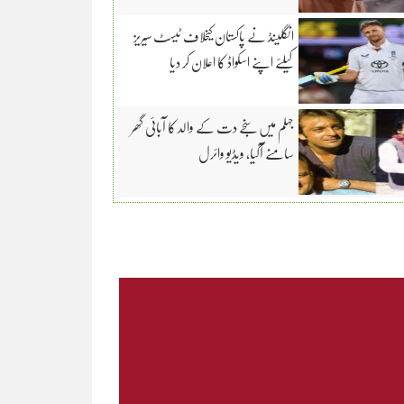
انگلینڈ نے پاکستان کیخلاف ٹیسٹ سیریز
کیلئے اپنے اسکواڈ کا اعلان کر دیا
جہلم میں سنجے دت کے والد کا آبائی گھر
سامنے آگیا، ویڈیو وائرل