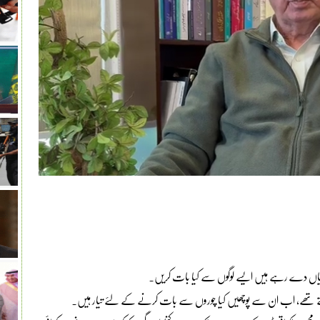
ھمکیاں دے رہے ہیں ایسے لوگوں سے کیا بات کریں۔
 کہتے تھے، اب ان سے پوچھیں کیا چوروں سے بات کرنے کے لئے تیار ہیں۔