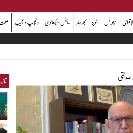
اقوامی
سپورٹس
شوبز
کاروبار
سائنس و ٹیکنالوجی
دلچسپ و عجیب
صحت
 صدیقی
تازہ