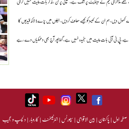
ے، مجھے مذاکراتی ٹیم کے مینڈیٹ پر شک ہے، کنپٹی پر گن رکھ کر بات چیت نہیں کرائی
ان کہنا تھا کہ مینڈیٹ واپسی کا کیا یہ مطلب ہے کہ جیل کے دروازے کھول دیں، ہم ان کے کیسز کو کیسے معاف کردیں، جیلوں میں پڑے 1 لاکھ قیدیوں کا
ں ہے، پی ٹی آئی بات چیت میں سنجیدہ نہیں ہے، گنڈاپور آج بھی دھمکیاں دے رہے
صفحہ اول
|
پاکستان
|
بین الاقوامی
|
سپورٹس
|
انٹرٹینمنٹ
|
کاروبار
|
دلچسپ و عجیب