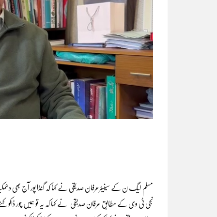
مسلم لیگ ن کے سینیٹرعرفان صدیقی نے کہا کہ گنڈا پور آج بھی د
نجی ٹی وی کے مطابق عرفان صدیقی نے کہا کہ یہ تو ہمیں چور ڈاکو