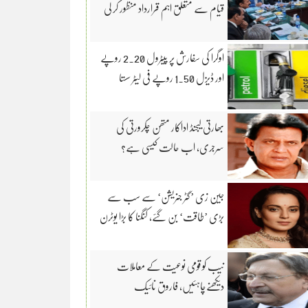
قیام سے متعلق اہم قرارداد منظور کر لی
اوگرا کی سفارش پر پیٹرول 2.20 روپے
اور ڈیزل 1.50 روپے فی لیٹر سستا
بھارتی لیجنڈ اداکار متھن چکرورتی کی
سرجری، اب حالت کیسی ہے؟
جین زی ’گٹر جنریشن‘ سے سب سے
بڑی ’طاقت‘ بن گئے، کنگنا کا بڑا یوٹرن
نیب کو قومی نوعیت کے معاملات
دیکھنےچاہئیں، فاروق نائیک