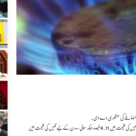
 مزید اضافے کی منظوری دے دی۔
اوگرا کی جانب سے جاری اعلامیے کے مطابق سوئی نادرن کے لیے گیس کی قیمت میں 8.71 فیصد جبکہ سوئی سدرن کےلیے گیس کی قیمت میں