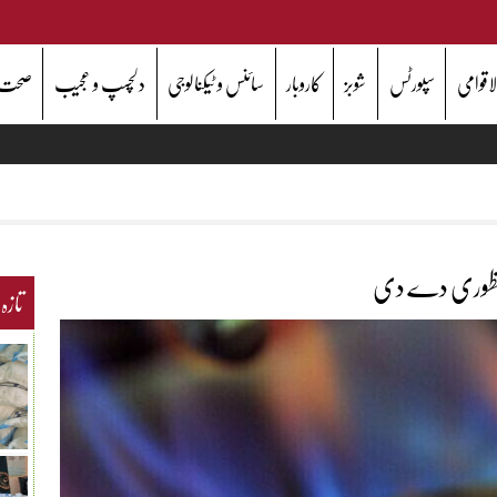
اقوامی
سپورٹس
شوبز
کاروبار
سائنس و ٹیکنالوجی
دلچسپ و عجیب
صحت
 منظوری دے دی
تازہ