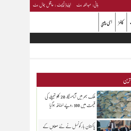
بانی: عبداللہ بٹ ایڈیٹرانچیف : عاقل جمال بٹ
کالمز
ای پیپر
 ترین
ملک بھر میں آٹامہنگا، 20 کلو تھیلے کی
قیمت میں 100 روپے اضافہ ہوگیا
پاکستان بار کونسل نے نئے صوبوں کے