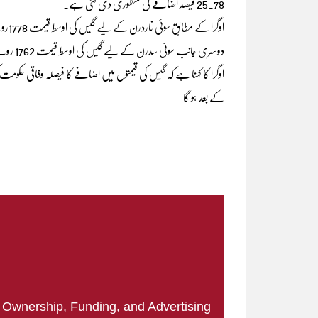
25.78 فیصد اضافے کی منظوری دی گئی ہے۔
اوگرا کے مطابق سوئی ناردرن کے لیے گیس کی اوسط قیمت 1778روپے 35 پیسے فی ایم ایم بی ٹی یو مقرر کرنے کی منظوری دی گئی۔
دوسری جانب سوئی سدرن کے لیے گیس کی اوسط قیمت 1762 روپے 51 پیسے فی ایم ایم بی ٹی یو مقرر کرنے کی منظوری دے دی گئی ہے۔
اوگرا کا کہنا ہے کہ گیس کی قیمتوں میں اضافے کا فیصلہ وفاقی حکومت 
کے بعد ہو گا۔
|
Ownership, Funding, and Advertising