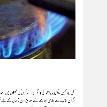
آئل اینڈ گیس ریگولیٹری اتھارٹی (اوگرا) نے گیس کی قیمتوں میں