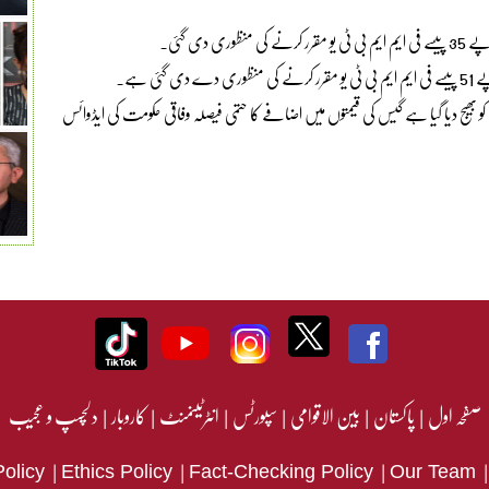
کو بھیج دیا گیا ہے گیس کی قیمتوں میں اضافے کا حتمی فیصلہ وفاقی حکومت کی ایڈوائس
صفحہ اول
|
پاکستان
|
بین الاقوامی
|
سپورٹس
|
انٹرٹینمنٹ
|
کاروبار
|
دلچسپ و عجیب
|
|
|
Policy
Ethics Policy
Fact-Checking Policy
Our Team