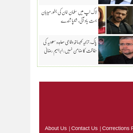
لاک اپ میں سلمان خان کی بطور میزبان
بہت یاد آئی، شلپا شندے
پاک، ترکیہ کیساتھ دفاعی معاہدہ سعودیہ کی
حفاظت کا ضامن نہیں: ابراہیم رضائی
|
|
About Us
Contact Us
Corrections 