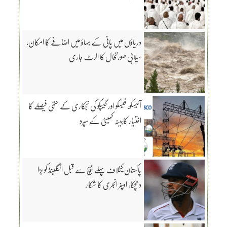
دریاؤں میں پانی کے بہاؤ میں اضافے کا امکان،
سیلابی صورتحال کا الرٹ جاری
آئیسکو، فیسکو اور گیپکو کی نجکاری کے حتمی فیصلے کا
اختیار کابینہ کمیٹی کے سپرد
پاکستان کیخلاف پہلے میچ سے قبل انگلینڈ کو بڑا
دھچکا، اوپنر انجری کا شکار