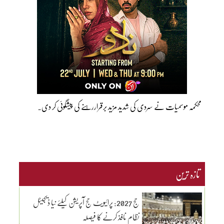
محکمہ موسمیات نے سردی کی شدید مزید برقراررہنے کی پیشگوئی کر دی۔
تازہ ترین
حج 2027: پرائیویٹ حج آپریشن کیلئے نیا ڈیجیٹل
نظام نافذ کرنے کا فیصلہ