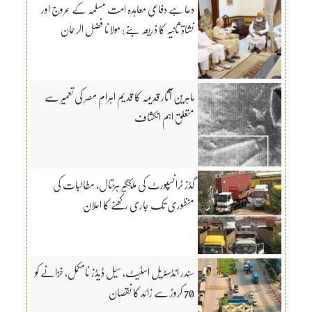
دعا ہے دفاعی معاہدہ امت مسلمہ کے عروج اور
نشاۃِ ثانیہ کا ذریعہ بنے: مولانا فضل الرحمان
ماہرین آثار قدیمہ کا قدیم اہرامِ مصر کی تعمیر سے
متعلق اہم انکشاف
گڈز ٹرانسپورٹ کی ملکگیر ہڑتال، مطالبات کی
منظوری تک جاری رکھنے کا اعلان
سندر انڈسٹریل اسٹیٹ، سیل ڈیڈز نامکمل، خزانے کو
70 کروڑ سے زائد کا نقصان