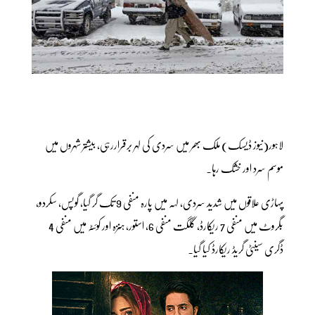
لاہور(نیوز ڈیسک) ملک بھر میں سردی کی لہر برقراررہی، بیشتر شہروں میں
موسم سرد اور خشک رہا۔
پہاڑی علاقوں میں شدید سردی، لہہ میں پارہ منفی 9 تک گر گیا، گوپس، سکردو،
بگروٹ میں منفی 7 ریکارڈ، گلگت منفی 6، استور، ہنزہ اور کوئٹہ میں منفی 4
ڈگری سینٹی گریڈ ریکارڈ کیا گیا۔