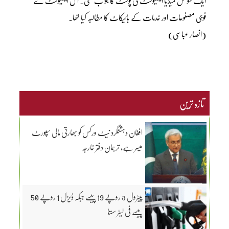
ایک سوشل میڈیا ایکٹیوسٹ کی پوسٹ کا جواب تھی۔ اس ایکٹیوسٹ نے
فوجی مصنوعات اور خدمات کے بائیکاٹ کا مطالبہ کیا تھا۔
(انصار عباسی)
تازہ ترین
افغان دہشتگرد نیٹ ورکس کو بھارتی مالی سپورٹ
میسر ہے، ترجمان دفتر خارجہ
پیٹرول 3 روپے 19 پیسے جبکہ ڈیزل 1 روپے 50
پیسے فی لیٹر سستا