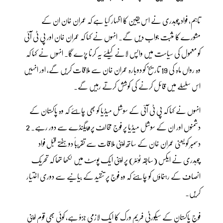
تاہم، فواد چوہدری نے اس یقین کا اظہار کیا ہے کہ عمران خان ان کے
مشورے کا مثبت جواب دیں گے۔ انہوں نے کہا کہ عمران خان اور پی ٹی آئی
کو معمول کی سیاست میں واپس لانے کیلئے یہ کرنا پڑے گا۔ انہوں نے کہا کہ
وہ رواں ماہ کی 19 تاریخ کو دوبارہ عمران خان سے ملاقات کریں گے، اور انہیں
اس سلسلے میں قائل کرنے کی کوشش کرتے رہیں گے۔
انہوں نے کہا کہ پی ٹی آئی کے سوشل میڈیا کو بھی چاہئے کہ وہ پاکستان کے
دشمنوں اور ان کے سوشل میڈیا پر فوج مخالف پروپیگنڈے سے دور رہے۔ 2
دسمبر کو یعنی عمران خان کے ساتھ اپنی ملاقات سے تقریباً دو ہفتے قبل فواد
چوہدری نے ایکس (سابقہ ٹوئٹر) پر اپنی ایک پوسٹ میں لکھا تھا کہ تحریک
انصاف کے رہنماؤں کو چاہئے کہ وہ فوج پر تنقید کے بیانیے سے دوری اختیار
کریں۔
فوج پاکستان کے سیکورٹی فریم ورک کا ایک لازمی جزوُ ہے، کوئی بھی قوم اپنی