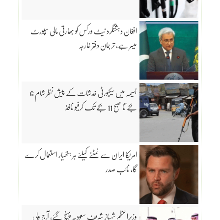
افغان دہشتگرد نیٹ ورکس کو بھارتی مالی سپورٹ
میسر ہے، ترجمان دفتر خارجہ
بسیمہ میں سیکیورٹی خدشات کے پیش نظر شام 6
بجے تا صبح 11 بجے تک کرفیو نافذ
امریکا ایران سے نمٹنے کیلئے ہر ہتھیار استعمال کرے
گا، نائب صدر
وزیراعظم شہباز شریف سعودیہ پہنچ گئے، آج ولی