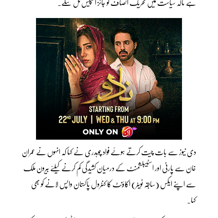
ہے تاکہ سیاست میں تحریک انصاف کو جائز اسپیس مل سکے۔
دی نیوز سے بات چیت کرتے ہوئے فواد چوہدری نے کہا کہ انہوں نے عمران
خان سے پارٹی اور اسٹیبلشمنٹ کے درمیان کشیدگی کم کرنے کیلئے بیرون ملک
سے اپنے ایکس (سابقہ ٹویٹر) اکاؤنٹ کا کنٹرول پاکستان واپس لانے کو بھی
کہا۔