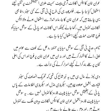
عمران خان کا ایکس اکاؤنٹ آرمی چیف سمیت ملٹری اسٹیبلشمنٹ پر تنقید کیلئے
استعمال کیا جا رہا ہے۔ فواد چوہدری کی طرح پی ٹی آئی کے کئی سینئر رہنما بھی
یہی چاہتے ہیں کہ عمران خان کا جارحانہ انداز سے استعمال ہونے والا ایکس
اکاؤنٹ کنٹرول میں رکھا جائے کیونکہ اس اکاؤنٹ اور پارٹی کے سوشل میڈیا کو
فوج مخالف مہمات کیلئے استعمال کیا جا رہا ہے۔
تاہم، وہ پی ٹی آئی کے سوشل میڈیا پر ممکنہ ردعمل کے خوف سے عوام میں
اپنی رائے کا اظہار کرتے ہیں اور نہ ان میں عمران خان پر فوج اور اس کی اعلیٰ
کمان پر حملے بند کرانے کیلئے اصرار کرنے کی جرأت ہے۔
دی نیوز نے حال ہی میں یہ خبر شائع کی تھی کہ تحریک انصاف کی سینئر
قیادت بشمول موجودہ چیئرمین، سیکریٹری جنرل اور سیکریٹری اطلاعات کے پاس
پارٹی کے آفیشل سوشل میڈیا پلیٹ فارمز کا کنٹرول نہیں ہے۔ یہ سوشل
میڈیا پلیٹ فارمز بشمول عمران خان کا ایکس اکاؤنٹ بیرون ملک سے کنٹرول
ہوتے ہیں اور وہیں سے چلائے جا رہے ہیں۔