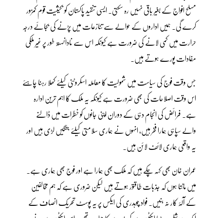
مسلح افواج کے بغیر باقی نہیں رہ سکتی۔ ایسی تنقید پاکستان کو بحیثیت قوم کمزور
کرے گی۔ ہمیں اداروں کے حوالے سے تنازعات میں پڑنے کی بجائے درجہ
حرارت میں کمی لانے کی ضرورت ہے کیونکہ اس سے نادانستہ طور پر غیر ملکی
مفادات پورے ہوتے ہیں۔
جس وقت فوج کی سیاست میں شمولیت کا معاملہ اسکروٹنی کیلئے کھلا رہنا چاہئے
اس وقت اصلاحات کی بھی ضرورت ہے کیونکہ یہ ملک کا اہم ترین ادارہ
ہے۔ فرائض کی انجام دہی کے دوران اپنی جانوں کو خطرات میں ڈالنے
والے سپاہی ہمارا فخر ہیں، انہوں نے ہماری سلامتی کیلئے جنگیں لڑی ہیں اور
یہ واقعی ہماری لائف لائن ہیں۔
عمران خان بھی کہہ چکے ہیں کہ ملک بھی ہمارا ہے اور فوج بھی ہماری ہے۔
میں مانتا ہوں کہ جذبات طاقتور ہوتے ہیں لیکن ضروری ہے کہ ہم مخالفین
کے آلۂ کار نہ بنیں۔ فواد چوہدری کی ایکس پر یہ پوسٹ تحریک انصاف کے