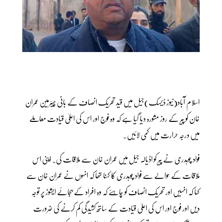
اسلام آباد(نیوز ڈیسک)جیل میں قید تحریک انصاف کے بانی چیئرمین عمران
خان کو پیر کے روز مشورہ دیا گیا ہے کہ وہ فوج اور اس کی اعلیٰ قیادت معاملے
میں درجہ حرارت میں کمی لائیں۔
فواد چوہدری نے پیر کو اڈیالہ جیل میں عمران خان سے ملاقات کی۔ اپنی اس
ملاقات کے حوالے سے فواد چوہدری کا کہنا تھا کہ انہوں نے عمران خان سے
کہا کہ انہیں اور تحریک انصاف کو چاہئے کہ وہ افراد کے بجائے ایشوز پر توجہ
دیں اور فوج اور اس کی اعلیٰ قیادت کے ساتھ کشیدگی کم کرنے کی ضرورت