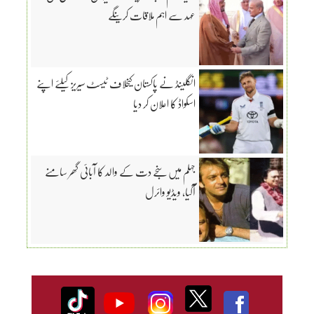
عہد سے اہم ملاقات کرینگے
انگلینڈ نے پاکستان کیخلاف ٹیسٹ سیریز کیلئے اپنے
اسکواڈ کا اعلان کر دیا
جہلم میں سنجے دت کے والد کا آبائی گھر سامنے
آگیا، ویڈیو وائرل