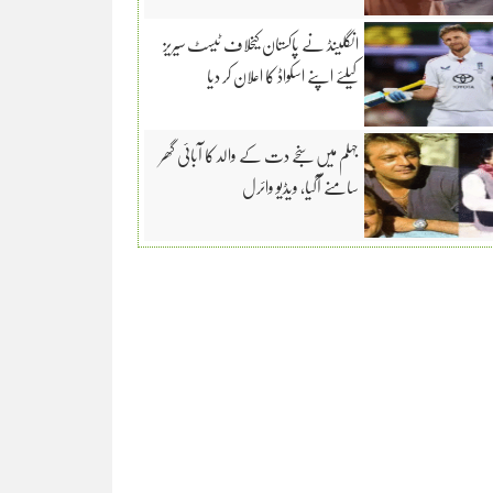
انگلینڈ نے پاکستان کیخلاف ٹیسٹ سیریز
کیلئے اپنے اسکواڈ کا اعلان کر دیا
جہلم میں سنجے دت کے والد کا آبائی گھر
سامنے آگیا، ویڈیو وائرل