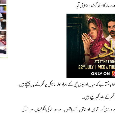
لوٹ مار کا واقعہ گزشتہ روز پیش آیا۔
ا جاسکتا ہے کہ میاں اور بیوی بچی کے ہمراہ موٹر سائیکل پر گھر کے باہر پہنچتے ہیں۔
 دست درازی کرتے ہیں اور خاتون کے ہاتھوں سے سونے کی انگوٹھیاں، سونے کی