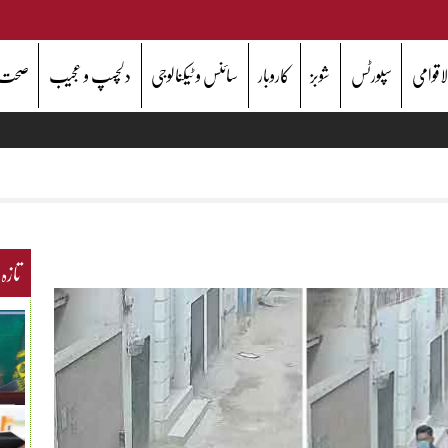
اقوامی
سپورٹس
شوبز
کاروبار
سائنس و ٹیکنالوجی
دلچسپ و عجیب
صحت
تازہ