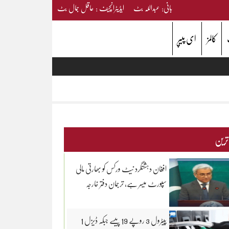
بانی: عبداللہ بٹ ایڈیٹرانچیف : عاقل جمال بٹ
کالمز
ای پیپر
 ترین
افغان دہشتگرد نیٹ ورکس کو بھارتی مالی
سپورٹ میسر ہے، ترجمان دفتر خارجہ
پیٹرول 3 روپے 19 پیسے جبکہ ڈیزل 1