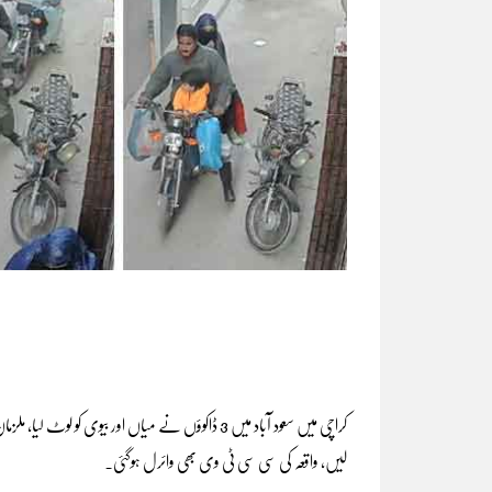
کراچی میں سعود آباد میں 3 ڈاکوؤں نے میاں اور بی
لیں، واقعہ کی سی سی ٹی وی بھی وائرل ہوگئی۔