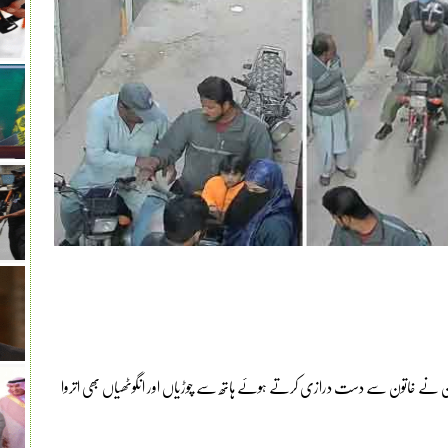
وی کو لوٹ لیا، ملزمان نے خاتون سے دست درازی کرتے ہوئے ہاتھ سے چوڑیاں اور انگوٹھیاں بھی اتروا