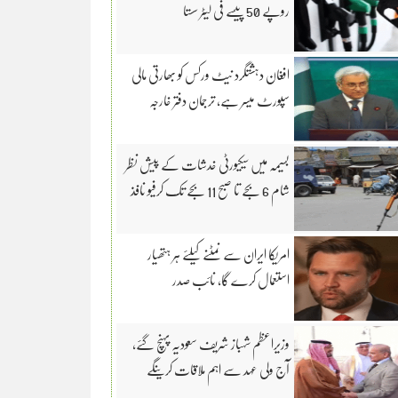
روپے 50 پیسے فی لیٹر سستا
افغان دہشتگرد نیٹ ورکس کو بھارتی مالی
سپورٹ میسر ہے، ترجمان دفتر خارجہ
بسیمہ میں سیکیورٹی خدشات کے پیش نظر
شام 6 بجے تا صبح 11 بجے تک کرفیو نافذ
امریکا ایران سے نمٹنے کیلئے ہر ہتھیار
استعمال کرے گا، نائب صدر
وزیراعظم شہباز شریف سعودیہ پہنچ گئے،
آج ولی عہد سے اہم ملاقات کرینگے