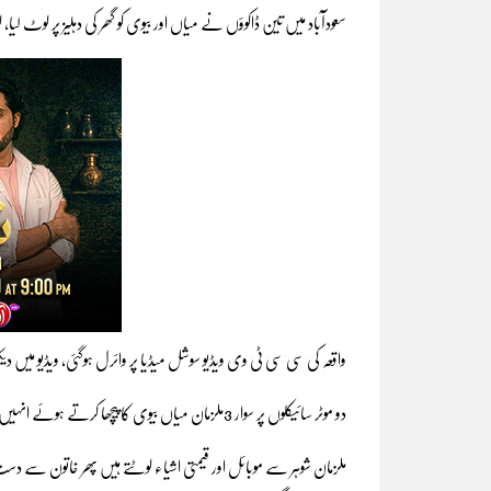
سعودآباد میں تین ڈاکوؤں نے میاں اور بیوی کو گھر کی دہلیز پر لوٹ لیا، 
واقعہ کی سی سی ٹی وی ویڈیو سوشل میڈیا پر وائرل ہوگئی، ویڈیو میں دیکھ
دو موٹر سائیکلوں پر سوار 3ملزمان میاں بیوی کا پیچھا کرتے ہوئے انہیں گھر کے باہر گھیر لیتے ہیں۔
ملزمان شوہر سے موبائل اور قیمتی اشیاء لوٹتے ہیں پھر خاتون سے