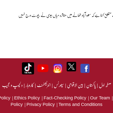
سے متعلق کہنا ہے کہ سعود آباد تھانے میں متاثرہ میاں بیوی نے رپورٹ درج نہیں
صفحہ اول
|
پاکستان
|
بین الاقوامی
|
سپورٹس
|
انٹرٹینمنٹ
|
کاروبار
|
دلچسپ و عجیب
|
|
|
Policy
Ethics Policy
Fact-Checking Policy
Our Team
|
|
Policy
Privacy Policy
Terms and Conditions