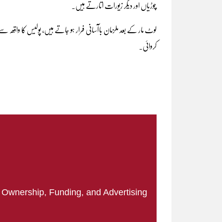
چوڑیاں اور دیگر زیورات اتارتے ہیں۔
لوٹ مار کے بعد ملزمان باآسانی فرار ہو جاتے ہیں، پولیس کا واقعہ 
کروائی۔
|
Ownership, Funding, and Advertising