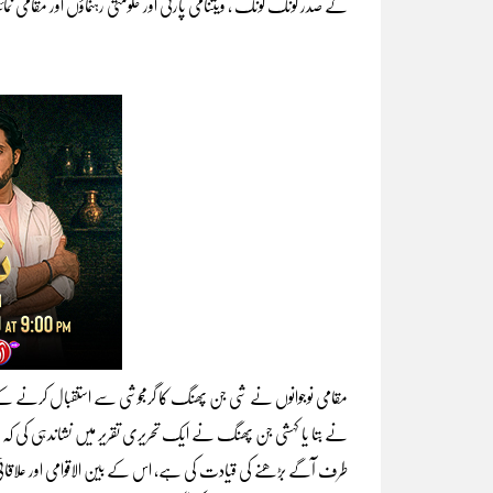
کے صدر لونگ کونگ ، ویتنامی پارٹی اور حکومتی رہنماؤں اور مقامی نم
مقامی نوجوانوں نے شی جن پھنگ کا گرمجوشی سے استقبال کرنے کے 
نے بتا یا کہشی جن پھنگ نے ایک تحریری تقریر میں نشاندہی کی کہ و
طرف آگے بڑھنے کی قیادت کی ہے، اس کے بین الاقوامی اور علاقائ