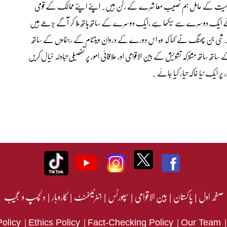
جک اہمیت کے حامل ہم نصیب معاشرے کے رکن ہیں. اپنے اپنے ممالک کے قومی
ے ایک دوسرے سے سیکھا ہے ،ایک دوسرے کے ساتھ ہاتھ ملا کر آگے بڑھے ہیں
ں۔شی جن پھنگ نے کہا کہ وہ اس دورے کے دروان ویتنام کے رہنماوں کے ساتھ
ھ ساتھ مشترکہ تشویش کے بین الاقوامی اور علاقائی امور پر تفصیلی تبادلہ خیال کریں
 ایک نیا خاکہ تیار کیا جائے ۔
صفحہ اول
|
پاکستان
|
بین الاقوامی
|
سپورٹس
|
انٹرٹینمنٹ
|
کاروبار
|
دلچسپ و عجیب
|
|
|
Policy
Ethics Policy
Fact-Checking Policy
Our Team