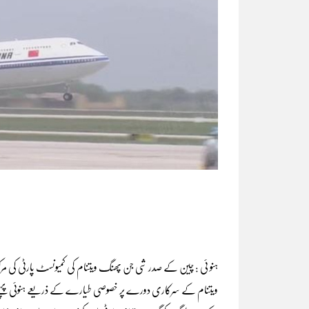
ہنو ئی : چین کے صدر شی جن پھنگ ویتنام کی کمیونسٹ پارٹی کی مر
ویتنام کے سرکاری دورے پر خصوصی طیارے کے ذریعے ہنوئی پہنچے۔ج