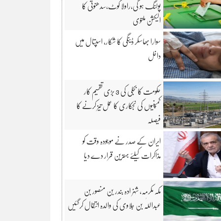
پولنگ ہو گی،راولا کوٹ،سدھنوتی کا
الیکشن ملتوی
سوارا بھاسکر ڈینگی کا شکار، اسپتال میں
داخل
حکومت کا بجلی کی 3 بڑی تقسیم کار
کمپنیوں کی نجکاری کا عمل تیز کرنے کا
فیصلہ
ایران کے صدر نے موجودہ وقت کو
مذاکرات کیلئے بہترین قرار دے دیا
مکہ مکرمہ، شہزادہ بندر بن منصور بن
عبداللّٰہ بن جلاوی کی والدہ انتقال کرگئیں