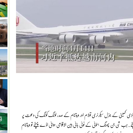
کزی کمیٹی کے جنرل سیکرٹری تولام اور ویتنام کے صدر لونگ کونگ کی دعوت پر
ب شی جن پھنگ ہنوئی کے نوئی بائی بین الاقوامی ہوائی اڈے پہنچے تو ویتنام