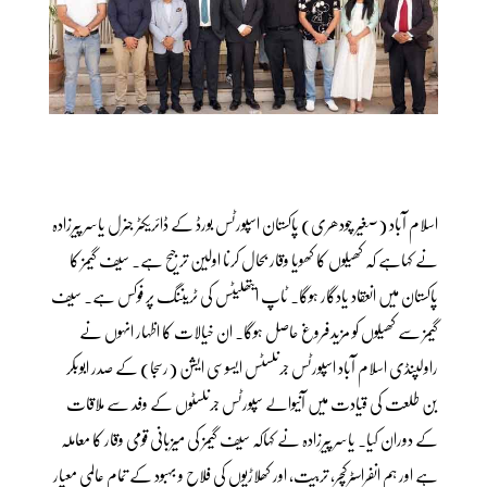
اسلام آباد (صغیر چودھری) پاکستان اسپورٹس بورڈ کے ڈائریکٹر جنرل یاسر پیرزادہ
نے کہاہے کہ کھیلوں کا کھویا وقار بحال کرنا اولین ترجیح ہے۔ سیف گیمز کا
پاکستان میں انعقاد یادگار ہوگا۔ ٹاپ ایتھلیٹس کی ٹریننگ پر فوکس ہے۔ سیف
گیمز سے کھیلوں کو مزیدفروغ حاصل ہوگا۔ ان خیالات کا اظہار انہوں نے
راولپنڈی اسلام آباد اسپورٹس جرنلسٹس ایسوسی ایشن (رسجا) کے صدر ابوبکر
بن طلعت کی قیادت میں آنیوالے سپورٹس جرنلسٹوں کے وفد سے ملاقات
کے دوران کیا۔ یاسر پیرزادہ نے کہاکہ سیف گیمز کی میزبانی قومی وقار کا معاملہ
ہے اور ہم انفراسٹرکچر، تربیت، اور کھلاڑیوں کی فلاح و بہبود کے تمام عالمی معیار