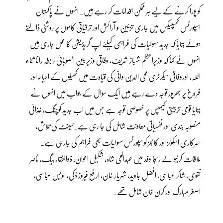
کو پورا کرنے کے لیے ہر ممکن اقدامات کر رہے ہیں۔ انہوں نے پاکستان
اسپورٹس کمپلیکس میں جاری تزئین و آرائش اور ترقیاتی کاموں پر روشنی ڈالتے
ہوئے بتایا کہ جدید سہولیات کی فراہمی کیلئے اپ گریڈیشن کا عمل جاری ہیں۔
انہوں نے کہا کہ وزیرِاعظم شہباز شریف، وفاقی وزیر بین الصوبائی رابطہ رانا ثناء
اللہ، اوروفاقی سیکرٹری محی الدین وانی کی قیادت میں کھیلوں کے احیاء اور
فروغ پر بھرپور توجہ دے رہے ہیں ایک سوال کے جواب میں انہوں نے
بتایا قومی تربیتی کیمپس پر خصوصی توجہ ہے جس میں اب جدید کوچنگ، غذائی
منصوبہ بندی اور نفسیاتی معاونت شامل کی جا رہی ہے۔ٹیلنٹ کی تلاش،
سرکاری اسکولز اور کالجز کو سپورٹس سہولیات بھی فراہم کی جارہی ہے۔
ملاقات کرنیوالے رسجا وفد میں عبدالمحی شاہ، شکیل اعوان، ذوالفقار بیگ، ناصر
نقوی، شاکر عباسی، افضل جاوید، شہریار خان، ارفع فیروز ذکی، اویس عباسی،
اصغر مبارک اور کرن خان شامل تھے۔