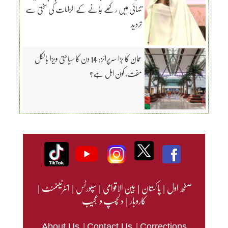
تنہائی میں رکھے جانے کے الزامات کی سختی سے
تردید
عمان کا بڑا سرپرائز: 14 دن کا سیاحتی ویزا بالکل
مفت، کون اہل ہے؟
صفحہ اول
|
پاکستان
|
بین الاقوامی
|
سپورٹس
|
انٹرٹینمنٹ
|
کاروبار
|
دلچسپ و عجیب
|
|
About Us
Contact Us
Corrections