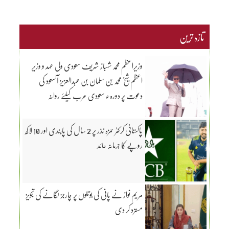
تازہ ترین
وزیراعظم محمد شہباز شریف سعودی ولی عہد و وزیرِ
اعظم شیخ محمد بن سلمان بن عبدالعزیز آلسعود کی
دعوت پر دورہء سعودی عرب کیلئے روانہ
پاکستانی کرکٹر حمزہ نذر پر 2 سال کی پابندی اور 10 لاکھ
روپے کا جرمانہ عائد
مریم نواز نے پانی کی بوتلوں پر چارجز لگانے کی تجویز
مسترد کر دی