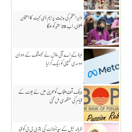
وزیرِ اعظم کی ہدایت پر ایم ڈی کیٹ کا امتحان
ملتوی، اب 20 ستمبر کو ہوگا
میٹا کے اے آئی ماڈل نے ٹیسٹنگ کے دوران
دوسری کمپنی کو ہیک کرلیا
بینک آف پنجاب کو بحرین میں نئے یونٹ کے
قیام کی منظوری مل گئی
اڈیالہ جیل کے سپرنٹنڈنٹ کی بشریٰ بی بی کو قید