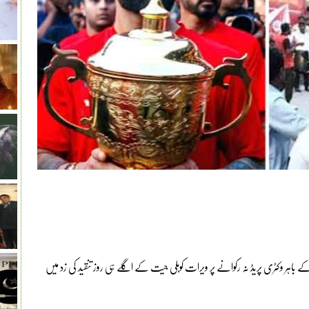
 کے باہر وکٹری پریڈ نہ رکوانے پر ویرات کوہلی جیت کے اگلے ہی روز تنقید کی زد میں