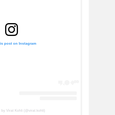
is post on Instagram
by Virat Kohli (@virat.kohli)