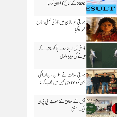
2026 کے نتائج کا اعلان کر دیا
بھارتی فلم رامائن میں تاریخی غلطی، تنازع
کھڑا ہوگیا
ڈولفن کی اپنے مردہ بچے کو ساتھ لے کر
تیرنے کی ویڈیو وائرل
بھارتی عدالت نے سلمان خان اور انکی
بہن کو دھوکا دہی کیس میں طلب کرلیا
آئین کے مطابق نئے صوبے، پی پی ن
لیگ متفق