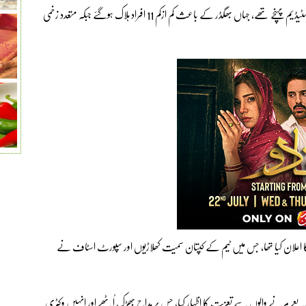
گزشتہ روز رائل چیلنجرز بنگلور فتح کا جشن منانے ہزاروں مداح چِنّاسوامی اسٹیڈیم پہنچے تھے، جہاں بھگڈر کے باعث کم ازکم 11 افراد ہلاک ہوگئے جبکہ متعدد زخمی
کھنے کا اعلان کیا تھا، جس میں ٹیم کے کپتان سمیت کھلاڑیوں اور سپورٹ اسٹاف نے
ے مرنے والوں سے تعزیت کا اظہار کیا، جس پر مداح بھڑک اُٹھے اور انہیں وکٹری