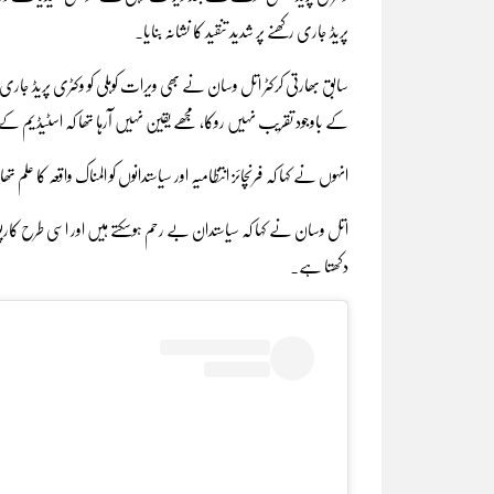
پریڈ جاری رکھنے پر شدید تنقید کا نشانہ بنایا۔
سابق بھارتی کرکٹر اتل وسان نے بھی ویرات کوہلی کو وکٹری پریڈ جاری 
کے باوجود تقریب نہیں روکا، مجھے یقین نہیں آرہا تھا کہ اسٹیڈیم کے
انہوں نے کہا کہ فرنچائز انتظامیہ اور سیاستدانوں کو المناک واقعہ کا علم ت
اتل وسان نے کہا کہ سیاستدان بے رحم ہوسکتے ہیں اور اسی طرح کارپوری
دکھتا ہے۔