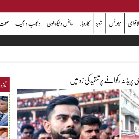
اقوامی
سپورٹس
شوبز
کاروبار
سائنس و ٹیکنالوجی
دلچسپ و عجیب
صحت
ریڈ نہ رکوانے پر تنقید کی زد میں
تازہ