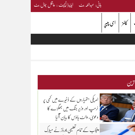
بانی: عبداللہ بٹ ایڈیٹرانچیف : عاقل جمال بٹ
کالمز
ای پیپر
 ترین
امریکی ہتھیاروں کے ذخیرے میں کمی پر
ٹرمپ اور وزیرِ جنگ میں جھگڑے کا
دعویٰ، وائٹ ہاؤس کا بیان آگیا
پنجاب کے تمام تعلیمی بورڈز نے میٹرک