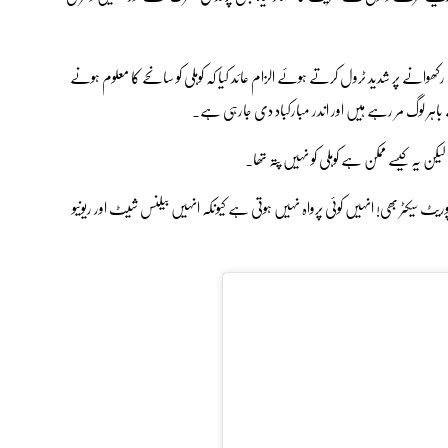
رکھوانے پر شدید ٹرول کرتے ہوئے الزام عائد کیا کہ کوہلی کو سانحے کا معلوم ہونے
 باہر لوگ مر رہے ہیں اور اندر مبارکباد دی جارہی ہے۔
ھا لیکن یہ کیسے ممکن ہے کوہلی کو نہیں پتہ تھا۔
ٹ سیکٹر بھی! انہیں کوئی پرواہ نہیں ہوتی ہے کیونکہ انہیں بیلنس شیٹ اور ریونیو