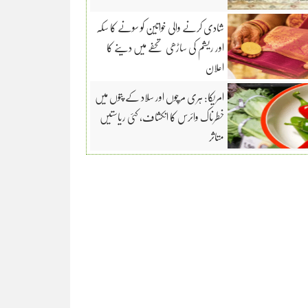
شادی کرنے والی خواتین کو سونے کا سکہ
اور ریشم کی ساڑھی تحفے میں دینے کا
اعلان
امریکا: ہری مرچوں اور سلاد کے پتوں میں
خطرناک وائرس کا انکشاف، کئی ریاستیں
متاثر