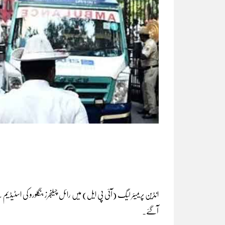
انڈین پریمیئر لیگ (آئی پی ایل) میں رائل چیلنجرز بنگلورو کی اسٹیڈیم
آگئے۔