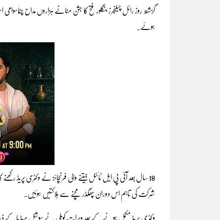
ہوئے۔
18 سال بعد آئی پی ایل ٹائٹل جیتنے والی فرنچائز نے وکٹری پریڈ ر
شرکت کی تاہم اس دوران پھگڈر مچنے سے ہلاکتیں ہوئیں۔
وکٹری پریڈ مکمل ہونے کے بعد ویرات کوہلی نے سوشل میڈیا کے ذریع