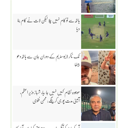
ہاتھ سے تو کام نہیں چلا لیکن لات نے کام بنا
دیا
ٹک ٹاکر لائیو سٹریم کے دوران جان سے ہاتھ دھو
بیٹھا
موجودہ نظام کہیں نہیں جا رہا، شہباز وزیر اعظم،
آئینی مدت پوری کرینگے: محسن نقوی