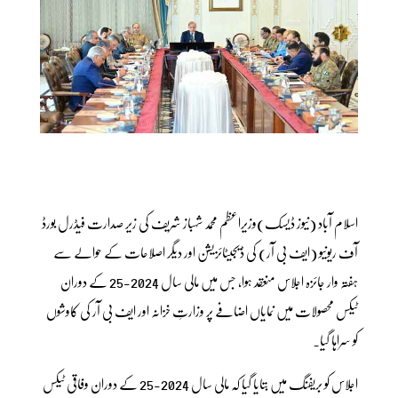
اسلام آباد (نیوز ڈیسک)وزیراعظم محمد شہباز شریف کی زیر صدارت فیڈرل بورڈ
آف ریونیو (ایف بی آر) کی ڈیجیٹائزیشن اور دیگر اصلاحات کے حوالے سے
ہفتہ وار جائزہ اجلاس منعقد ہوا، جس میں مالی سال 2024-25 کے دوران
ٹیکس محصولات میں نمایاں اضافے پر وزارتِ خزانہ اور ایف بی آر کی کاوشوں
کو سراہا گیا۔
اجلاس کو بریفنگ میں بتایا گیا کہ مالی سال 2024-25 کے دوران وفاقی ٹیکس