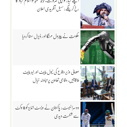
آپکے لیڈر کو آپکی ضرورت، 27 ستمبر کو اسلام آباد کا
رخ کرینگے: سہیل آفریدی اعلان
حکومت نے پیٹرول مہنگا او ر ڈیزل سستا کردیا
صومالی وزیرِ دفاع کی نیول چیف اور ایئر چیف
ملاقاتیں، دفاعی تعاون پر تبادلۂ خیال
دوسرا ٹیسٹ: پاکستان نے ویسٹ انڈیز کو 8 وکٹ
سے شکست دیدی