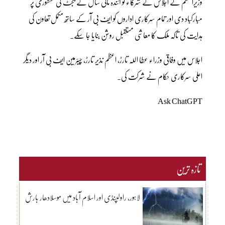
وزیراعظم نے اجلاس کے شرکاء کو آئندہ مالی سال کے بجٹ کی منظوری پر
مبارکباد دی اور تمام سرکاری اداروں کو ایف بی آر کے ساتھ مکمل تعاون کی
ہدایت کی تاکہ ملک کا معاشی مستقبل روشن بنایا جا سکے۔
اجلاس میں وفاقی وزراء عطا اللہ تارڑ، اعظم نذیر تارڑ، چیئرمین ایف بی آر اور دیگر
اعلیٰ سرکاری حکام نے شرکت کی۔
Ask ChatGPT
تازہ ترین
لاہور، راولپنڈی اور اسلام آباد میں موسلادھار بارش