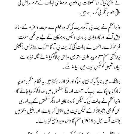
نے واضح کیا کہ وہ محصولات کی وصولی اور معاشی اہداف کے تمام مراحل کی
ذاتی طور پر نگرانی کر رہے ہیں۔
وزیراعظم نے ایف بی آر کو ہدایت کی کہ وہ عوام سے عزت و احترام کے ساتھ
پیش آئے اور کاروباری برادری و ٹیکس دہندگان کے لیے ہر ممکن سہولت
فراہم کرے۔ انہوں نے ہدایت کی کہ ایف بی آر کا “ٹریک اینڈ ٹریس ڈیجیٹل
پروڈکشن سسٹم” تمام پیداواری و ترسیلی مراحل پر لاگو کیا جائے تاکہ زیادہ سے
زیادہ شعبوں کو ٹیکس نیٹ میں لایا جا سکے۔
بریفنگ میں بتایا گیا کہ چینی، تمباکو اور فرٹیلائزر سیکٹرز میں یہ نظام مکمل طور پر
نافذ کیا جا چکا ہے، جب کہ سیمنٹ اور دیگر صنعتوں میں جلد لاگو کر دیا جائے گا۔
وزیراعظم نے ہدایت کی کہ ٹیکس نادہندگان اور دیگر صنعتوں کے پیداواری
عمل کو بھی ڈیجیٹائز کر کے ٹیکس نیٹ میں شامل کیا جائے، اور ریٹیل سیکٹر میں
پوائنٹ آف سیل (POS) سسٹم کا دائرہ مزید وسیع کیا جائے۔