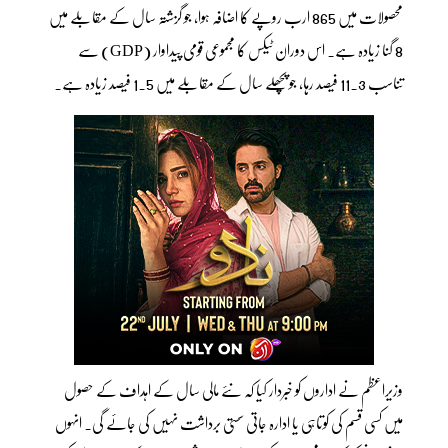
محصولات میں 865 ارب روپے کا اضافہ ہوا، جو گزشتہ سال کے مقابلے میں
8 گنا زیادہ ہے۔ اس دوران ٹیکس کا مجموعی قومی پیداوار (GDP) سے
تناسب 11.3 فیصد رہا، جو پچھلے سال کے مقابلے میں 1.5 فیصد زیادہ ہے۔
وزیراعظم نے اداروں کو خبردار کیا کہ نئے مالی سال کے اہداف کے حصول
میں کسی قسم کی کوتاہی یا ادارہ جاتی سستی برداشت نہیں کی جائے گی۔ انہوں