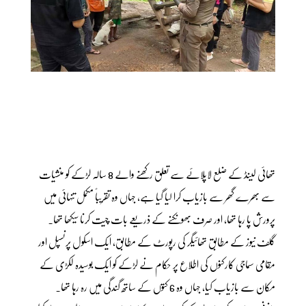
تھائی لینڈ کے ضلع لاپلائے سے تعلق رکھنے والے 8 سالہ لڑکے کو منشیات
سے بھرے گھر سے بازیاب کرا لیا گیا ہے، جہاں وہ تقریباً مکمل تنہائی میں
پرورش پا رہا تھا، اور صرف بھونکنے کے ذریعے بات چیت کرنا سیکھا تھا۔
گلف نیوز کے مطابق تھائیگر کی رپورٹ کے مطابق، ایک اسکول پرنسپل اور
مقامی سماجی کارکنوں کی اطلاع پر حکام نے لڑکے کو ایک بوسیدہ لکڑی کے
مکان سے بازیاب کیا، جہاں وہ 6 کتوں کے ساتھ گندگی میں رہ رہا تھا۔