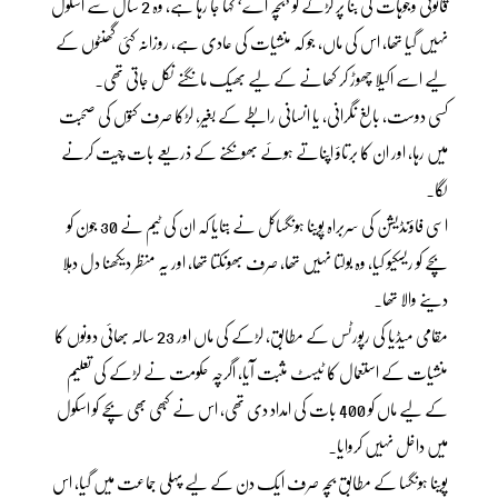
قانونی وجوہات کی بنا پر لڑکے کو ’بچہ اے‘ کہا جا رہا ہے، وہ 2 سال سے اسکول
نہیں گیا تھا، اس کی ماں، جو کہ منشیات کی عادی ہے، روزانہ کئی گھنٹوں کے
لیے اسے اکیلا چھوڑ کر کھانے کے لیے بھیک مانگنے نکل جاتی تھی۔
کسی دوست، بالغ نگرانی، یا انسانی رابطے کے بغیر، لڑکا صرف کتوں کی صحبت
میں رہا، اور ان کا برتاؤ اپناتے ہوئے بھونکنے کے ذریعے بات چیت کرنے
لگا۔
اسی فاؤنڈیشن کی سربراہ پَوینا ہونگساکل نے بتایا کہ ان کی ٹیم نے 30 جون کو
بچے کو ریسکیو کیا، وہ بولتا نہیں تھا، صرف بھونکتا تھا، اور یہ منظر دیکھنا دل دہلا
دینے والا تھا۔
مقامی میڈیا کی رپورٹس کے مطابق، لڑکے کی ماں اور 23 سالہ بھائی دونوں کا
منشیات کے استعمال کا ٹیسٹ مثبت آیا، اگرچہ حکومت نے لڑکے کی تعلیم
کے لیے ماں کو 400 بات کی امداد دی تھی، اس نے کبھی بھی بچے کو اسکول
میں داخل نہیں کروایا۔
پوینا ہونگسا کے مطابق بچہ صرف ایک دن کے لیے پہلی جماعت میں گیا، اس