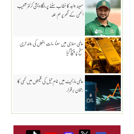
حسینہ واجد کا خطاب سننے پر بنگلادیشی کرکٹر شکیب
الحسن کے گھر پر بم حملہ
عالمی منڈی میں سونا سات ہفتوں کی بلند ترین
سطح پر پہنچ گیا
عالمی مارکیٹ میں خام تیل کی قیمتوں میں کمی کا
رجحان برقرار