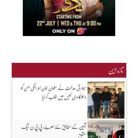
تازہ ترین
بھارتی عدالت نے سلمان خان اور انکی بہن کو
دھوکا دہی کیس میں طلب کرلیا
آئین کے مطابق نئے صوبے، پی پی ن لیگ
متفق