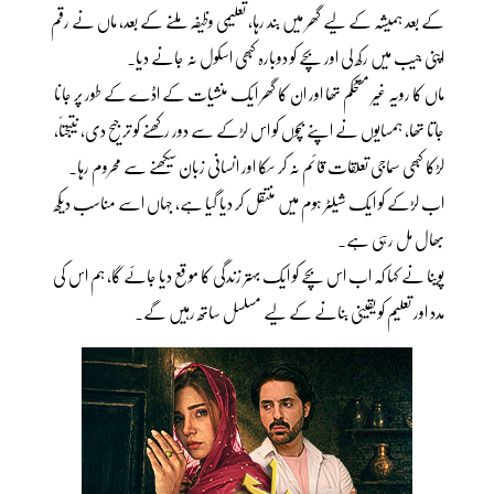
کے بعد ہمیشہ کے لیے گھر میں بند رہا، تعلیمی وظیفہ ملنے کے بعد، ماں نے رقم
اپنی جیب میں رکھ لی اور بچے کو دوبارہ کبھی اسکول نہ جانے دیا۔
ماں کا رویہ غیر مستحکم تھا اور ان کا گھر ایک منشیات کے اڈے کے طور پر جانا
جاتا تھا، ہمسایوں نے اپنے بچوں کو اس لڑکے سے دور رکھنے کو ترجیح دی، نتیجتاً،
لڑکا کبھی سماجی تعلقات قائم نہ کر سکا اور انسانی زبان سیکھنے سے محروم رہا۔
اب لڑکے کو ایک شیلٹر ہوم میں منتقل کر دیا گیا ہے، جہاں اسے مناسب دیکھ
بھال مل رہی ہے۔
پوینا نے کہا کہ اب اس بچے کو ایک بہتر زندگی کا موقع دیا جائے گا، ہم اس کی
مدد اور تعلیم کو یقینی بنانے کے لیے مسلسل ساتھ رہیں گے۔