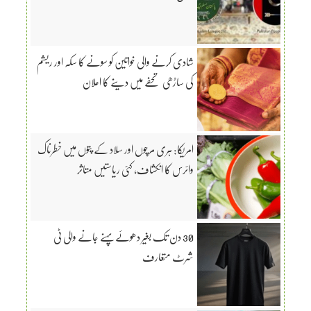
شادی کرنے والی خواتین کو سونے کا سکہ اور ریشم
کی ساڑھی تحفے میں دینے کا اعلان
امریکا: ہری مرچوں اور سلاد کے پتوں میں خطرناک
وائرس کا انکشاف، کئی ریاستیں متاثر
30 دن تک بغیر دھوئے پہنے جانے والی ٹی
شرٹ متعارف