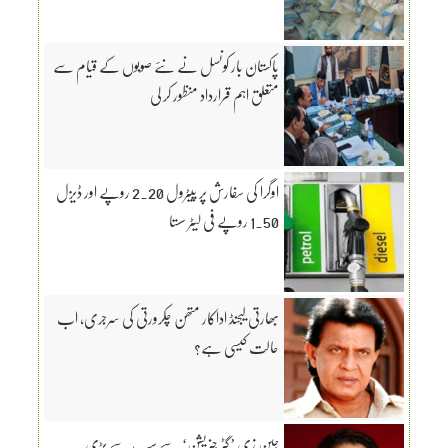
پاکستان بار کونسل نے نئے صوبوں کے قیام سے
متعلق اہم قرارداد منظور کر لی
اوگرا کی سفارش پر پیٹرول 2.20 روپے اور ڈیزل
1.50 روپے فی لیٹر سستا
بھارتی لیجنڈ اداکار متھن چکرورتی کی سرجری، اب
حالت کیسی ہے؟
جین زی ’گٹر جنریشن‘ سے سب سے بڑی