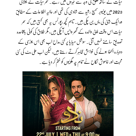
حیات کے ساتھ تعلق کی وجہ سے خبروں میں رہے۔ سحر حیات نے جولائی
2023 میں یوٹیوبر سمیع رشید سے شادی کی تھی اور حالیہ اطلاعات کے مطابق
وہ ایک بیٹی کی ماں بن چکی ہیں۔ تاہم کچھ رپورٹس یہ بھی کہتی ہیں کہ سحر
حیات اس وقت اپنی والدہ کے گھر واپس آ چکی ہیں، مگر طلاق کی کوئی باقاعدہ
تصدیق سامنے نہیں آئی۔ سوشل میڈیا پر کئی مداح اب بھی اس جوڑی کے
دوبارہ اکٹھا ہونے کی خواہش ظاہر کرتے رہتے ہیں، لیکن اب علی بٹ کی نئی
محبت اور خاموش نکاح نے تمام چہ مگوئیوں کو ختم کر دیا ہے۔