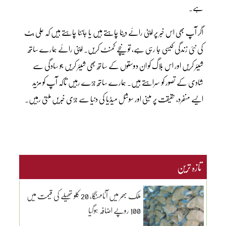
ہے۔
اگر آپ بھی اس خبر پر اپنی رائے دینا چاہتے ہیں یا جاننا چاہتے ہیں کہ علی بٹ
کی نئی زندگی کیسی جا رہی ہے، تو نیچے کمنٹ کریں۔ اپنی رائے ہمارے ساتھ
شیئر کریں اور اس بلاگ کو ان دوستوں کے ساتھ بھی شیئر کریں جو سادگی سے
شادی کے تصور کو سراہتے ہیں۔ ہمارے ساتھ جڑے رہیں تاکہ آپ کو مزید
ایسے منفرد، حقیقت پر مبنی اور سوشل میڈیا کی دنیا سے جڑی خبریں ملتی رہیں۔
تازہ ترین
ملک بھر میں آٹامہنگا، 20 کلو تھیلے کی قیمت میں
100 روپے اضافہ ہوگیا