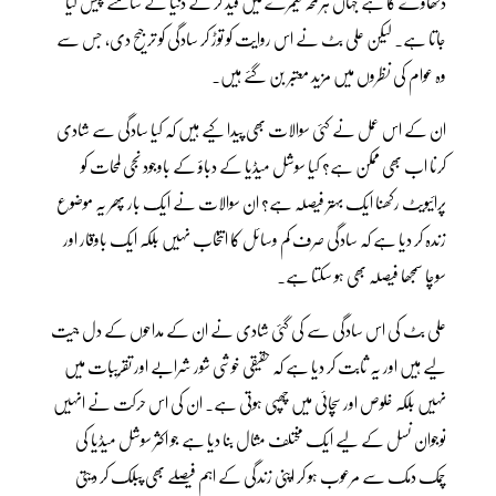
دکھاوے کا ہے جہاں ہر لمحہ کیمرے میں قید کر کے دنیا کے سامنے پیش کیا
جاتا ہے۔ لیکن علی بٹ نے اس روایت کو توڑ کر سادگی کو ترجیح دی، جس سے
وہ عوام کی نظروں میں مزید معتبر بن گئے ہیں۔
ان کے اس عمل نے کئی سوالات بھی پیدا کیے ہیں کہ کیا سادگی سے شادی
کرنا اب بھی ممکن ہے؟ کیا سوشل میڈیا کے دباؤ کے باوجود نجی لمحات کو
پرائیویٹ رکھنا ایک بہتر فیصلہ ہے؟ ان سوالات نے ایک بار پھر یہ موضوع
زندہ کر دیا ہے کہ سادگی صرف کم وسائل کا انتخاب نہیں بلکہ ایک باوقار اور
سوچا سمجھا فیصلہ بھی ہو سکتا ہے۔
علی بٹ کی اس سادگی سے کی گئی شادی نے ان کے مداحوں کے دل جیت
لیے ہیں اور یہ ثابت کر دیا ہے کہ حقیقی خوشی شور شرابے اور تقریبات میں
نہیں بلکہ خلوص اور سچائی میں چھپی ہوتی ہے۔ ان کی اس حرکت نے انہیں
نوجوان نسل کے لیے ایک مختلف مثال بنا دیا ہے جو اکثر سوشل میڈیا کی
چمک دمک سے مرعوب ہو کر اپنی زندگی کے اہم فیصلے بھی پبلک کر دیتی