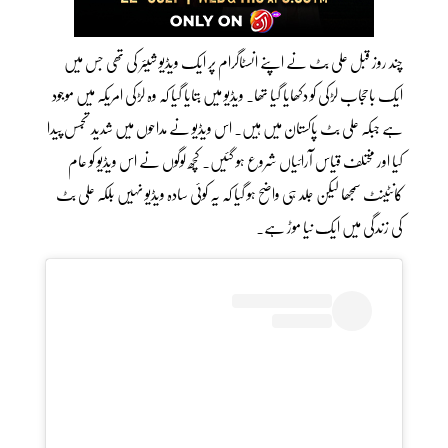
چند روز قبل علی بٹ نے اپنے انسٹاگرام پر ایک ویڈیو شیئر کی تھی جس میں
ایک باحجاب لڑکی کو دکھایا گیا تھا۔ ویڈیو میں بتایا گیا کہ وہ لڑکی امریکہ میں موجود
ہے جبکہ علی بٹ پاکستان میں ہیں۔ اس ویڈیو نے مداحوں میں شدید تجسس پیدا
کیا اور مختلف قیاس آرائیاں شروع ہو گئیں۔ کچھ لوگوں نے اس ویڈیو کو عام
کانٹینٹ سمجھا لیکن جلد ہی واضح ہو گیا کہ یہ کوئی سادہ ویڈیو نہیں بلکہ علی بٹ
کی زندگی میں ایک نیا موڑ ہے۔