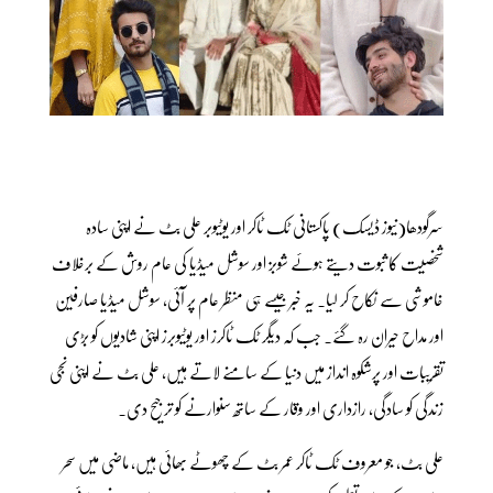
سرگودھا(نیوز ڈیسک) پاکستانی ٹک ٹاکر اور یوٹیوبر علی بٹ نے اپنی سادہ
شخصیت کا ثبوت دیتے ہوئے شوبز اور سوشل میڈیا کی عام روش کے برخلاف
خاموشی سے نکاح کر لیا۔ یہ خبر جیسے ہی منظر عام پر آئی، سوشل میڈیا صارفین
اور مداح حیران رہ گئے۔ جب کہ دیگر ٹک ٹاکرز اور یوٹیوبرز اپنی شادیوں کو بڑی
تقریبات اور پرشکوہ انداز میں دنیا کے سامنے لاتے ہیں، علی بٹ نے اپنی نجی
زندگی کو سادگی، رازداری اور وقار کے ساتھ سنوارنے کو ترجیح دی۔
علی بٹ، جو معروف ٹک ٹاکر عمر بٹ کے چھوٹے بھائی ہیں، ماضی میں سحر