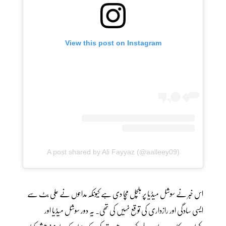
View this post on Instagram
A post shared by Ali Fayyaz (@aalleey09)
اس خبر نے سوشل میڈیا پر ہلچل مچا دی ہے کیونکہ مداحوں نے علی بٹ سے
ایسی سادگی اور رازداری کی توقع نہیں کی تھی۔ یہ دور سوشل میڈیا اور