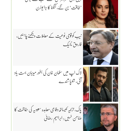
’طاقت‘ بن گئے، کنگنا کا بڑا یوٹرن
نیب کو قومی نوعیت کے معاملات دیکھنےچاہئیں،
فاروق نائیک
لاک اپ میں سلمان خان کی بطور میزبان بہت یاد
آئی، شلپا شندے
پاک، ترکیہ کیساتھ دفاعی معاہدہ سعودیہ کی حفاظت کا
ضامن نہیں: ابراہیم رضائی