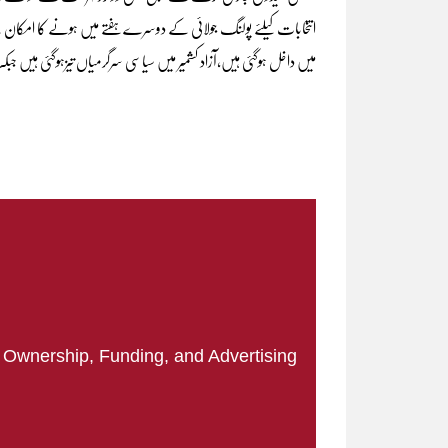
انتخابات کیلئے پولنگ جولائی کے دوسرے ہفتے میں ہونے کا امکان ہے،
میں داخل ہوگئی ہیں،آزاد کشمیر میں سیاسی سرگرمیاں تیزہوگئی ہیں ج
|
Ownership, Funding, and Advertising