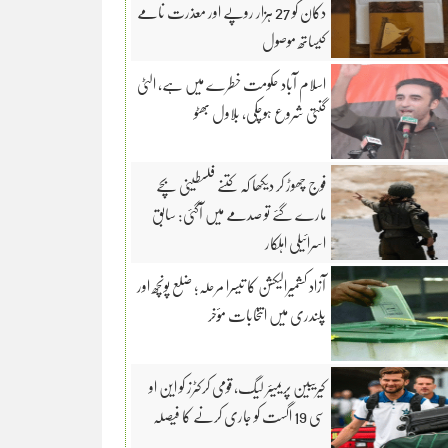
دکان کو 27 ہزار روپے اور معذرت نامے
کیساتھ موصول
اسلام آباد حکومت خطرے میں ہے، الٹی
گنتی شروع ہوچکی، بلاول بھٹو
فوج چھوڑ کر دیکھا کہ کتنے فلسطینی بچے
مارے گئے تو صدمے میں آگئی: سابق
اسرائیلی اہلکار
آزاد کشمیرالیکشن کا تیسرا مرحلہ؛ ضلع پونچھ اور
پلندری میں انتخابات مؤخر
کیریبین پریمیئر لیگ، قومی کرکٹرز کو این او
سی 19 اگست کو جاری کرنے کا فیصلہ