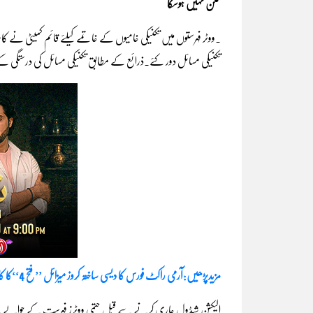
ممکن نہیں ہوسکا
۔ووٹر فہرستوں میں تکنیکی خامیوں کے خاتمے کیلئے قائم کمیٹی نے کام
تکنیکی مسائل دور کئے۔ذرائع کے مطابق تکنیکی مسائل کی درستگی کے
مزیدپڑھیں:آرمی راکٹ فورس کا دیسی ساختہ کروز میزائل ’’فتح 4‘‘کا کامیاب تجربہ
الیکشن شیڈول جاری کرنے سے قبل حتمی ووٹرز فہرست کے حوالے سے چیف