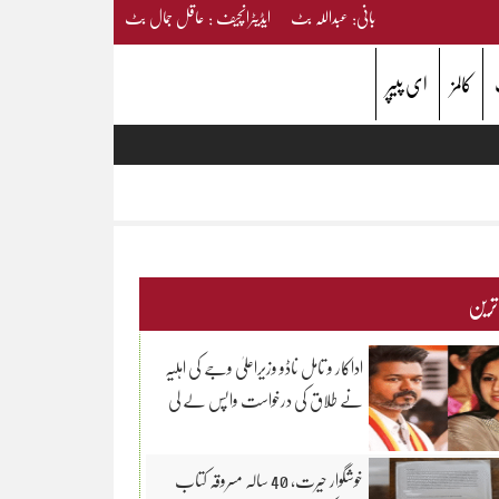
بانی: عبداللہ بٹ ایڈیٹرانچیف : عاقل جمال بٹ
کالمز
ای پیپر
 ترین
اداکار و تامل ناڈو وزیراعلیٰ وجے کی اہلیہ
نے طلاق کی درخواست واپس لے لی
خوشگوار حیرت، 40 سالہ مسروقہ کتاب