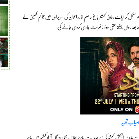
 مکمل کر لیاہے ،ڈپٹی کمشنر باغ عاصم خالد اعوان کی سربراہی میں قائم کمیٹی نے
 بعد رواں ہفتے حتمی ووٹرز فہرست جاری کردی جائے گی،
 الیکشن کمشنر کی زیر صدارت جائزہ اجلاس بھی ہو گا۔ آزاد کشمیر میں عام