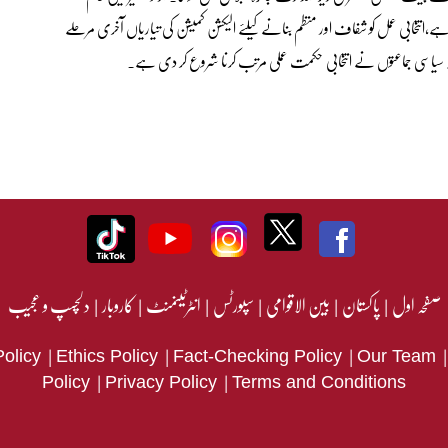
انتخابی عمل کو شفاف اور منظم بنانے کیلئے الیکشن کمیشن کی تیاریاں آخری مرحلے
بکہ سیاسی جماعتوں نے انتخابی حکمت عملی مرتب کرنا شروع کر دی ہے۔
صفحہ اول
|
پاکستان
|
بین الاقوامی
|
سپورٹس
|
انٹرٹینمنٹ
|
کاروبار
|
دلچسپ و عجیب
|
|
|
Policy
Ethics Policy
Fact-Checking Policy
Our Team
|
|
Policy
Privacy Policy
Terms and Conditions