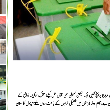
Azad Kas) میں عام انتخابات 2026 کی تیاریاں عروج پر پہنچ گئیں جبکہ الیکشن کمیشن بھی انتخابی عمل کیلئے متحرک ہو گیا ۔ ذرائع کے
 جانے کا امکان ہے، تاہم ووٹر فہرستوں میں تکنیکی خرابیوں کے باعث رواں ہفتے شیڈول کا اعلان