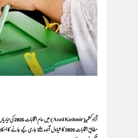
آزاد کشمیر(hmir
مطابق انتخابات 2026 کا شیڈول آئندہ ہفتے جاری کیے