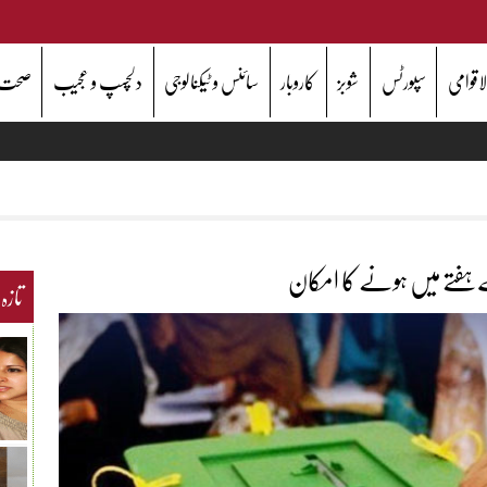
اقوامی
سپورٹس
شوبز
کاروبار
سائنس و ٹیکنالوجی
دلچسپ و عجیب
صحت
ے ہفتے میں ہونے کا امکان
تازہ