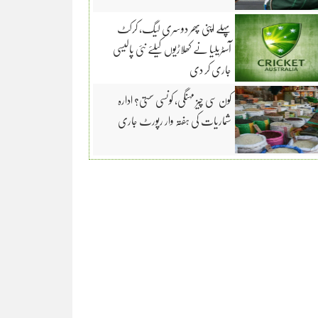
پہلے اپنی پھر دوسری لیگ، کرکٹ
آسٹریلیا نے کھلاڑیوں کیلئے نئی پالیسی
جاری کر دی
کون سی چیز مہنگی، کونسی سستی؟ ادارہ
شماریات کی ہفتہ وار رپورٹ جاری