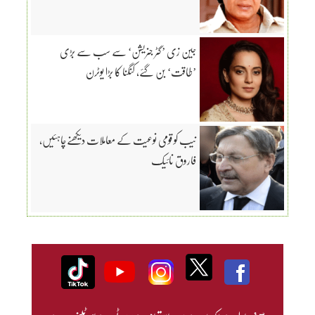
جین زی ’گٹر جنریشن‘ سے سب سے بڑی
’طاقت‘ بن گئے، کنگنا کا بڑا یوٹرن
نیب کو قومی نوعیت کے معاملات دیکھنےچاہئیں،
فاروق نائیک