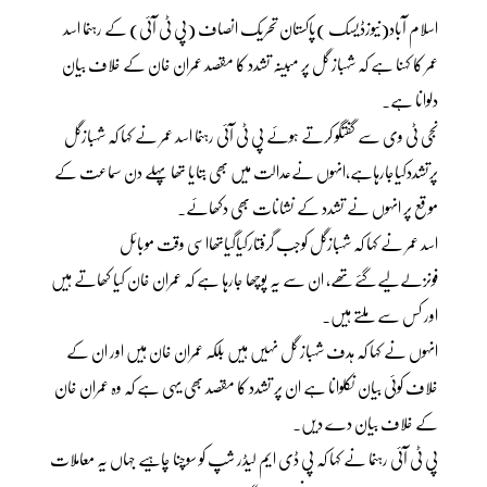
اسلام آباد(نیوزڈیسک )پاکستان تحریک انصاف (پی ٹی آئی) کے رہنما اسد
عمر کا کہنا ہے کہ شہباز گل پر مبینہ تشدد کا مقصد عمران خان کے خلاف بیان
دلوانا ہے۔
نجی ٹی وی سے گفتگو کرتے ہوئے پی ٹی آئی رہنما اسد عمر نے کہا کہ شہبازگل
پرتشددکیاجارہاہے،انہوں نےعدالت میں بھی بتایا تھا پہلے دن سماعت کے
موقع پر انہوں نے تشدد کے نشانات بھی دکھائے۔
اسد عمر نے کہا کہ شہبازگل کوجب گرفتارکیاگیاتھااسی وقت موبائل
فونزلےلیےگئےتھے، ان سے یہ پوچھا جارہا ہے کہ عمران خان کیا کھاتے ہیں
اور کس سے ملتے ہیں۔
انہوں نے کہا کہ ہدف شہباز گل نہیں ہیں بلکہ عمران خان ہیں اور ان کے
خلاف کوئی بیان نکلوانا ہے ان پر تشدد کا مقصد بھی یہی ہے کہ وہ عمران خان
کے خلاف بیان دے دیں۔
پی ٹی آئی رہنما نے کہا کہ پی ڈی ایم لیڈر شپ کو سوچنا چاہیے جہاں یہ معاملات