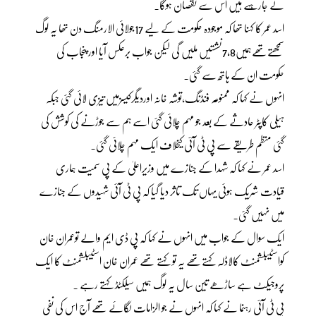
لے جارہہے ہیں اس سے نقصان ہوگا۔
اسد عمر کا کہنا تھا کہ موجودہ حکومت کے لیے 17جولائی الارمنگ دن تھا یہ لوگ
سمجھتےتھےہمیں7،8نشستیں ملیں گی لیکن جواب برعکس آیا اور پنجاب کی
حکومت ان کے ہاتھ سے گئی۔
انہوں نے کہا کہ ممنوعہ فنڈنگ،توشہ خانہ اوردیگرکیسزمیں تیزی لائی گئی جبکہ
ہیلی کاپٹر حادثے کے بعد جو مہم چلائی گئی اسے ہم سے جوڑنے کی کوشش کی
گئی منظم طریقے سے پی ٹی آئی کیخلاف ایک مہم چلائی گئی۔
اسد عمر نے کہا کہ شہدا کے جنازے میں وزیراعلیٰ کے پی سمیت ہماری
قیادت شریک ہوئی یہاں تک تاثر دیا گیا کہ پی ٹی آئی شہیدوں کے جنازے
میں نہیں گئی۔
ایک سوال کے جواب میں انہوں نے کہا کہ پی ڈی ایم والے توعمران خان
کواسٹیبلشمنٹ کالاڈلہ کہتےتھے یہ تو کہتے تھے عمران خان اسٹیبلشمنٹ کا ایک
پروجیکٹ ہے ساڑھے تین سال یہ لوگ ہمیں سیلکٹڈ کہتے رہے ۔
پی ٹی آئی رہنما نے کہا کہ انہوں نے جو الزامات لگائے تھے آج اس کی نفی