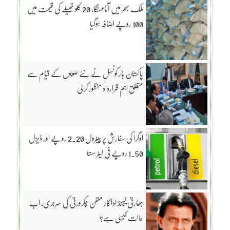
ملک بھر میں آٹامہنگا، 20 کلو تھیلے کی قیمت میں
100 روپے اضافہ ہوگیا
پاکستان بار کونسل نے نئے صوبوں کے قیام سے
متعلق اہم قرارداد منظور کر لی
اوگرا کی سفارش پر پیٹرول 2.20 روپے اور ڈیزل
1.50 روپے فی لیٹر سستا
بھارتی لیجنڈ اداکار متھن چکرورتی کی سرجری، اب
حالت کیسی ہے؟