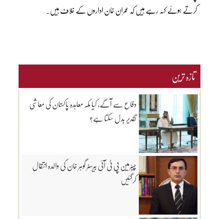
کرتے ہوئے کہہ رہے ہیں کہ عمران خان اداروں کے خلاف ہیں۔
تازہ ترین
دفاع سے آگے، کیا مکہ معاہدہ پاکستان کی معاشی
تقدیر بدل سکتا ہے؟
چیئرمین پی ٹی آئی بیرسٹر گوہر خان کی والدہ انتقال
کرگئیں