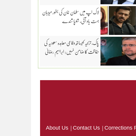
لاک اپ میں سلمان خان کی بطور میزبان
بہت یاد آئی، شلپا شندے
پاک، ترکیہ کیساتھ دفاعی معاہدہ سعودیہ کی
حفاظت کا ضامن نہیں: ابراہیم رضائی
|
|
About Us
Contact Us
Corrections 