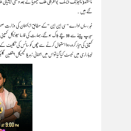
گئے ہیں ۔
خبر رساں ادارے “سی این این “کے مطابق ازبکستان کی وزارت صحت کی 
سیرپ پینے سے 18 بچے ہلاک ہو گئے,بھارت کی فارما سیوٹیک
کمپنی کی تیار کردہ دوا استعمال کرنے سے بچوں کو سانس کی تکلیف کے
لیبارٹری میں ٹیسٹ کیا گیا تو اس میں انتہائی زہریلا کیمیکل ایتھلین گلیک