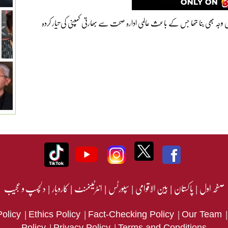
ین گلیکول گیمبیا میں بھی 66 بچوں کی موت کی وجہ بھی بنا تھا جس کے باعث عالمی ادارہ صحت سے بھارتی کمپنی کی تیار کردہ
صفحہ اول
|
پاکستان
|
بین الاقوامی
|
سپورٹس
|
انٹرٹینمنٹ
|
کاروبار
|
دلچسپ و عجیب
|
|
|
Policy
Ethics Policy
Fact-Checking Policy
Our Team
|
|
Policy
Privacy Policy
Terms and Conditions