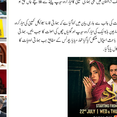
تاشقند(مانیٹرنگ ڈیسک ) افریقی ملک گیمبیا کے بعد وسطی ایشیائی ملک ازبکستان میں بھی بھارتی کمپنی کا تیار کردہ سیرپ پینے سے 18 بچے جاں بحق ہو
جانب سے جاری بیان میں کہا گیا ہے کہ بھارتی فارما سیوٹیکل کمپنی کی تیار کردہ
ل کمپنی ماریون بائیو ٹیک کی تیار کردہ سیرپ اور گولیاں بچوں کی اموات کا سبب بنیں، بھارتی
 باعث اسپتال منتقل کیا گیا تھا، میڈیا رپورٹس کے مطابق جب بھارتی ادویات کا
ول پایا گیا۔