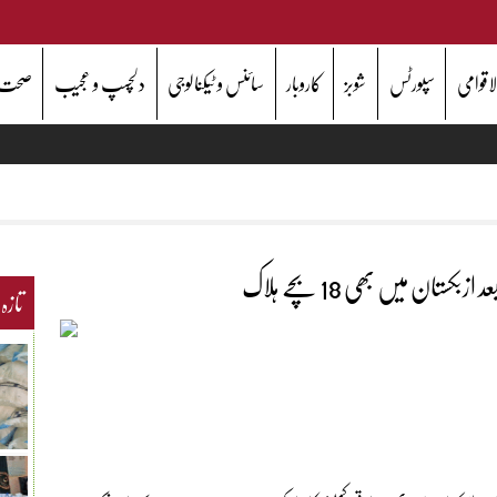
اقوامی
سپورٹس
شوبز
کاروبار
سائنس و ٹیکنالوجی
دلچسپ و عجیب
صحت
تان میں بھی 18 بچے ہلاک
تازہ