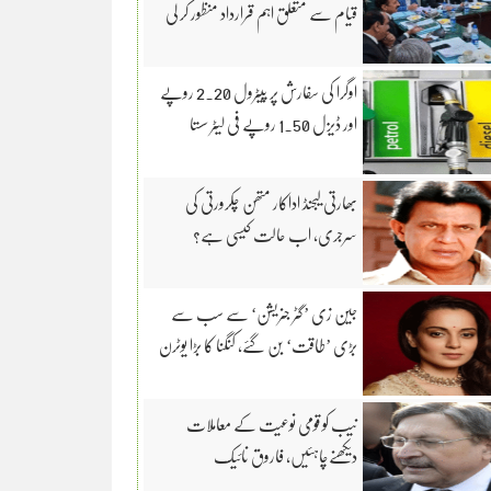
قیام سے متعلق اہم قرارداد منظور کر لی
اوگرا کی سفارش پر پیٹرول 2.20 روپے
اور ڈیزل 1.50 روپے فی لیٹر سستا
بھارتی لیجنڈ اداکار متھن چکرورتی کی
سرجری، اب حالت کیسی ہے؟
جین زی ’گٹر جنریشن‘ سے سب سے
بڑی ’طاقت‘ بن گئے، کنگنا کا بڑا یوٹرن
نیب کو قومی نوعیت کے معاملات
دیکھنےچاہئیں، فاروق نائیک