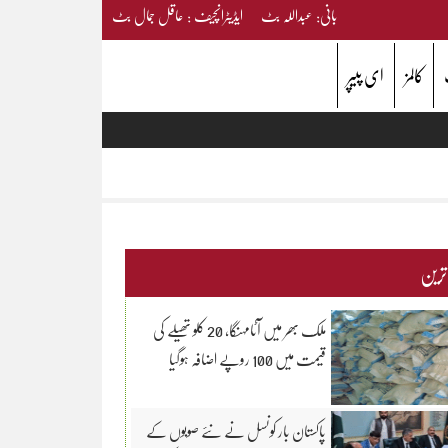
بانی: عبداللہ بٹ ایڈیٹرانچیف : عاقل جمال بٹ
کالمز
ای پیپر
 ترین
ملک بھر میں آٹامہنگا، 20 کلو تھیلے کی
قیمت میں 100 روپے اضافہ ہوگیا
پاکستان بار کونسل نے نئے صوبوں کے