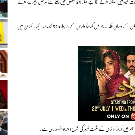
اسلام آباد (نیوزڈیسک) ملک بھر میں عالمی وباء کورونا وائرس کے مثبت کیسز میں اضافہ ہونے لگا ہے جبکہ 24 گھنٹوں میں 25 نئے مریض رپورٹ ہوئے
عالمی ادارہ صحت (این آئی ایچ) کی رپورٹ کے مطابق گزشتہ 24 گھنٹوں کے دوران ملک بھر میں کورونا وائرس کے 3 ہزار 523 ٹیسٹ کیے گئے جن میں