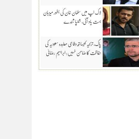
لاک اپ میں سلمان خان کی بطور میزبان
بہت یاد آئی، شلپا شندے
پاک، ترکیہ کیساتھ دفاعی معاہدہ سعودیہ کی
حفاظت کا ضامن نہیں: ابراہیم رضائی