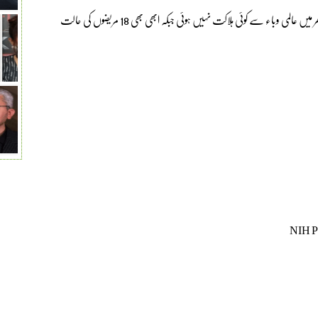
عالمی ادارہ صحت (این آئی ایچ) کے مطابق 24 گھنٹوں میں ملک بھر میں عالمی وباء سے کوئی ہلاکت نہیں ہوئی جبکہ ابھی بھی 18 مریضوں کی حالت