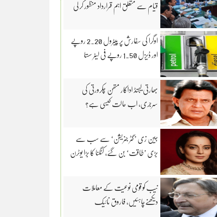
قیام سے متعلق اہم قرارداد منظور کر لی
اوگرا کی سفارش پر پیٹرول 2.20 روپے
اور ڈیزل 1.50 روپے فی لیٹر سستا
بھارتی لیجنڈ اداکار متھن چکرورتی کی
سرجری، اب حالت کیسی ہے؟
جین زی ’گٹر جنریشن‘ سے سب سے
بڑی ’طاقت‘ بن گئے، کنگنا کا بڑا یوٹرن
نیب کو قومی نوعیت کے معاملات
دیکھنےچاہئیں، فاروق نائیک