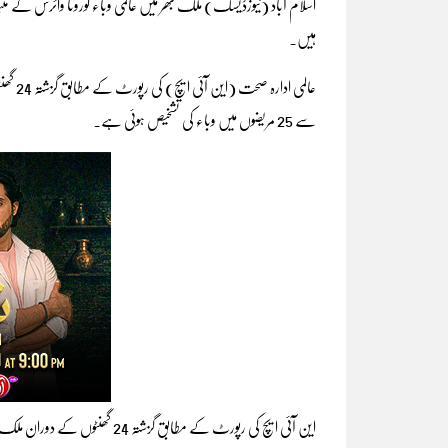
ہیں۔
سے 25 مریضوں میں وباء کی تشخیص ہوئی ہے۔
این آئی ایچ کی رپورٹ کے مطابق گزشتہ 24 گھنٹوں کے دوران ملک بھر میں کورونا وائرس کے مثبت کیسز کی شرح 0.71 فیصد رہی ہے۔