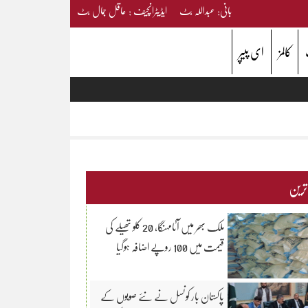
بانی: عبداللہ بٹ ایڈیٹرانچیف : عاقل جمال بٹ
کالمز
ای پیپر
 ترین
ملک بھر میں آٹامہنگا، 20 کلو تھیلے کی
قیمت میں 100 روپے اضافہ ہوگیا
پاکستان بار کونسل نے نئے صوبوں کے