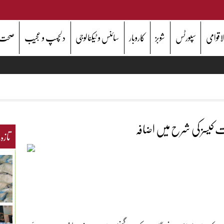
اقوامی
سپورٹس
شوبز
کاروبار
سائنس و ٹیکنالوجی
دلچسپ و عجیب
صحت
ثبت کیسز کی شرح میں اضافہ
تازہ