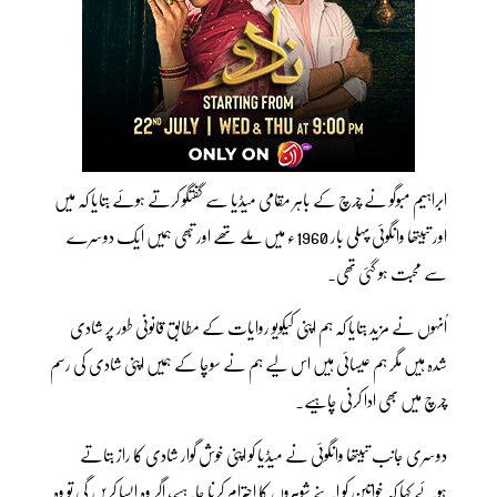
ابراہیم مبوگو نے چرچ کے باہر مقامی میڈیا سے گفتگو کرتے ہوئے بتایا کہ میں
اور تبیتھا وانگوئی پہلی بار 1960ء میں ملے تھے اور تبھی ہمیں ایک دوسرے
سے محبت ہو گئی تھی۔
اُنہوں نے مزید بتایا کہ ہم اپنی کیکویو روایات کے مطابق قانونی طور پر شادی
شدہ ہیں مگر ہم عیسائی ہیں اس لیے ہم نے سوچا کے ہمیں اپنی شادی کی رسم
چرچ میں بھی ادا کرنی چاہیے۔
دوسری جانب تبیتھا وانگوئی نے میڈیا کو اپنی خوش گوار شادی کا راز بتاتے
ہوئے کہا کہ خواتین کو اپنے شوہروں کا احترام کرنا چاہیے، اگر وہ ایسا کریں گی تو وہ