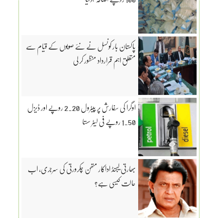
پاکستان بار کونسل نے نئے صوبوں کے قیام سے
متعلق اہم قرارداد منظور کر لی
اوگرا کی سفارش پر پیٹرول 2.20 روپے اور ڈیزل
1.50 روپے فی لیٹر سستا
بھارتی لیجنڈ اداکار متھن چکرورتی کی سرجری، اب
حالت کیسی ہے؟