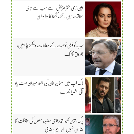
جین زی ’گٹر جنریشن‘ سے سب سے بڑی
’طاقت‘ بن گئے، کنگنا کا بڑا یوٹرن
نیب کو قومی نوعیت کے معاملات دیکھنےچاہئیں،
فاروق نائیک
لاک اپ میں سلمان خان کی بطور میزبان بہت یاد
آئی، شلپا شندے
پاک، ترکیہ کیساتھ دفاعی معاہدہ سعودیہ کی حفاظت کا
ضامن نہیں: ابراہیم رضائی