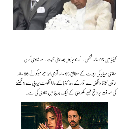
کینیا میں 95 سالہ شخص نے 6 دہائیوں بعد اپنی محبت سے شادی کر لی۔
مقامی میڈیا کی رپورٹ کے مطابق 95 سالہ آدمی ابراہیم مبوگو نے 90 سالہ
خاتون تبیتھا وانگوئی سے اتوار کے روز کینیا کے دارالحکومت نیروبی سے 3 گھنٹے
کی مسافت پر واقع قصبے مکوروینی کے ایک چرچ میں شادی کی ہے۔