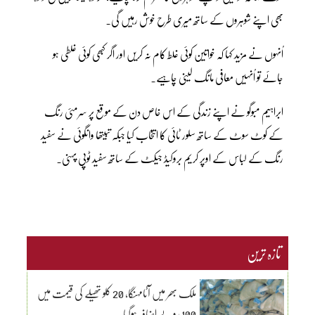
بھی اپنے شوہروں کے ساتھ میری طرح خوش رہیں گی۔
اُنہوں نے مزید کہا کہ خواتین کوئی غلط کام نہ کریں اور اگر کبھی کوئی غلطی ہو
جائے تو اُنہیں معافی مانگ لینی چاہیے۔
ابراہیم مبوگو نے اپنے زندگی کے اس خاص دن کے موقع پر سرمئی رنگ
کے کوٹ سوٹ کے ساتھ سلور ٹائی کا انتخاب کیا جبکہ تبیتھا وانگوئی نے سفید
رنگ کے لباس کے اوپر کریم بروکیڈ جیکٹ کے ساتھ سفید ٹوپی پہنی۔
تازہ ترین
ملک بھر میں آٹامہنگا، 20 کلو تھیلے کی قیمت میں
100 روپے اضافہ ہوگیا