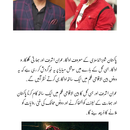
پاکستان شوبز انڈسٹری کے معروف اداکار عمران اشرف اور بھارتی گلوکار و
اداکار جسی گِل کے بارے میں سوشل میڈیا پر یہ خبر گردش کر رہی ہے کہ یہ
دونوں بین الاقوامی فلم میں ایک ساتھ اداکاری کرتے نظر آئیں گے۔
عمران اشرف اور جسی گِل کا بین الاقوامی فلم میں ایک ساتھ کام کرنا پاکستان
اور بھارت کے ٹیلنٹ کو اکٹھا کرنے اور دونوں ممالک کی فنی روایات کو
ملانے کا ذریعہ بنے گا۔