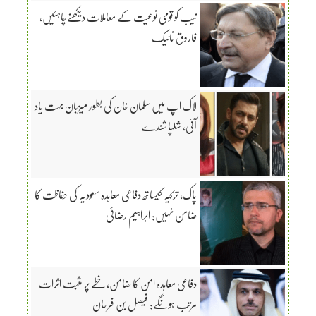
نیب کو قومی نوعیت کے معاملات دیکھنےچاہئیں،
فاروق نائیک
لاک اپ میں سلمان خان کی بطور میزبان بہت یاد
آئی، شلپا شندے
پاک، ترکیہ کیساتھ دفاعی معاہدہ سعودیہ کی حفاظت کا
ضامن نہیں: ابراہیم رضائی
دفاعی معاہدہ امن کا ضامن، خطے پر مثبت اثرات
مرتب ہونگے: فیصل بن فرحان