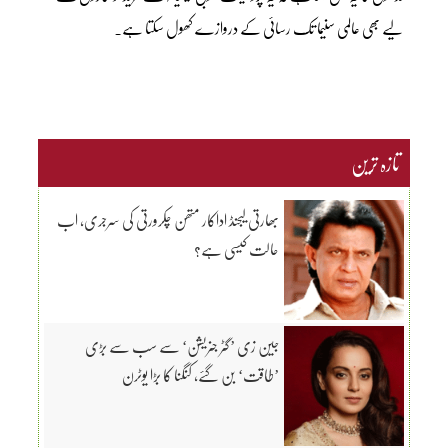
لیے بھی عالمی سنیما تک رسائی کے دروازے کھول سکتا ہے۔
تازہ ترین
بھارتی لیجنڈ اداکار متھن چکرورتی کی سرجری، اب
حالت کیسی ہے؟
جین زی ’گٹر جنریشن‘ سے سب سے بڑی
’طاقت‘ بن گئے، کنگنا کا بڑا یوٹرن