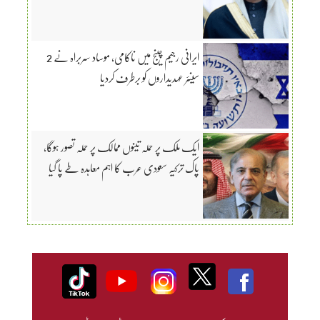
ایرانی رجیم چینج میں ناکامی، موساد سربراہ نے 2
سینئر عہدیداروں کو برطرف کردیا
ایک ملک پر حملہ تینوں ممالک پر حملہ تصور ہوگا،
پاک ترکیہ سعودی عرب کا اہم معاہدہ طے پا گیا