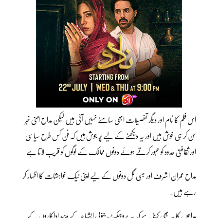
اس فلم کا نام اور دیگر تفصیلات ابھی سامنے نہیں آئی ہیں لیکن مداح اتنی خبر
سن کر ہی خوش ہیں اور یہ دیکھنے کے لیے پُر جوش ہیں کہ فن کس طرح سیاسی
اور ثقافتی حدود کو عبور کرتے ہوئے دونوں ممالک کے لوگوں کو قریب لاتا ہے۔
مداح عمران اشرف اور جسی گِل دونوں کے لیے اپنی نیک خواہشات کا اظہار کر
رہے ہیں۔
مداحوں کا یہ بھی کہنا ہے کہ یہ پروجیکٹ جنوبی ایشیاء کے مزید اداکاروں کے