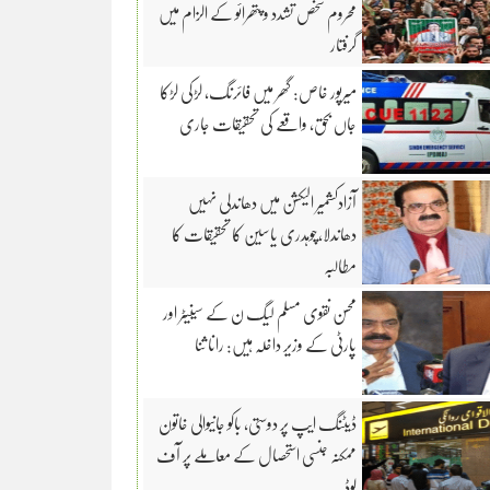
محروم شخص تشدد و پتھرائو کے الزام میں
گرفتار
میرپور خاص: گھر میں فائرنگ، لڑکی لڑکا
جاں بحق، واقعے کی تحقیقات جاری
آزادکشمیر الیکشن میں دھاندلی نہیں
دھاندلا،چوہدری یاسین کا تحقیقات کا
مطالبہ
محسن نقوی مسلم لیگ ن کے سینیٹر اور
پارٹی کے وزیر داخلہ ہیں: رانا ثنا
ڈیٹنگ ایپ پر دوستی، باکو جانیوالی خاتون
ممکنہ جنسی استحصال کے معاملے پر آف
لوڈ