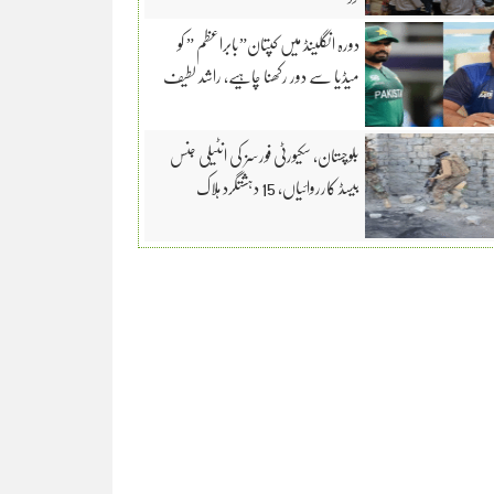
دورہ انگلینڈ میں کپتان”بابراعظم ” کو
میڈیا سے دور رکھنا چاہیے، راشد لطیف
بلوچستان، سکیورٹی فورسز کی انٹیلی جنس
بیسڈ کارروائیاں، 15 دہشتگرد ہلاک