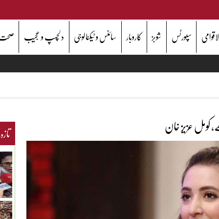
اقوامی
سپورٹس
شوبز
کاروبار
سائنس و ٹیکنالوجی
دلچسپ و عجیب
صحت
تازہ