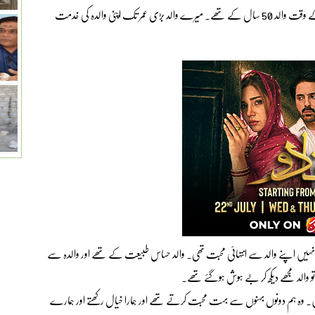
میں ہوئی تھی اور 5 سال تک کوئی اولاد نہیں ہوئی۔ میری پیدائش کے وقت والد 50 سال کے تھے۔ میرے والد بڑی عمر تک اپنی والدہ کی خدمت
 کے والد کا انتقال 8 سال قبل ہوا تھا اور انہیں اپنے والد سے انتہائی محبت تھی۔ والد حساس طبیعت کے تھے اور والدہ سے
 والد مجھے دیکھ کر بے ہوش ہوگئے تھے۔
ہیں۔ وہ ہم دونوں بہنوں سے بہت محبت کرتے تھے اور ہمارا خیال رکھتے اور ہمارے