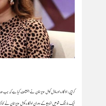
کراچی: اداکارہ اورماڈل کومل عزیز خان نے انکشاف کیا ہے کہ جب وہ پیدا ہوئیں تو ا