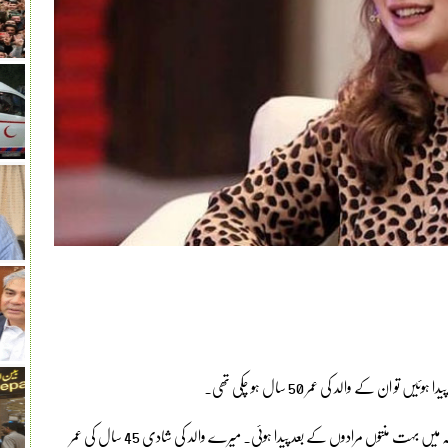
ن کے والد کی عمر 50 سال ہو چکی تھی۔
ایک مارننگ شو میں انٹرویو کے دوران اداکارہ کومل عزیز خان نے کہا کہ میں بہت منتوں مرادوں کے بعد پیدا ہوئی۔ میرے والد کی شادی 45 سال کی عمر