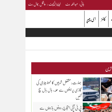
بانی: عبداللہ بٹ ایڈیٹرانچیف : عاقل جمال بٹ
کالمز
ای پیپر
 ترین
بھارت:مشتعل شہریوں کا ممتا بینرجی کی
گاڑی پر اینٹوں سے حملہ، بال بال بچ
گئیں
پی ٹی آئی احتجاج؛ دونوں بازوؤں سے