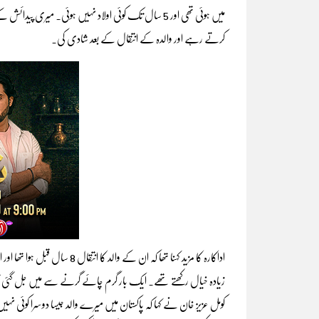
کرتے رہے اور والدہ کے انتقال کے بعد شادی کی۔
اداکارہ کا مزید کہنا تھا کہ ان
زیادہ خیال رکھتے تھے۔ ایک بار گرم چائے گرنے سے میں جل گئی تو
کومل عزیز خان نے کہا کہ پاکستان میں میرے والد جیسا دوسرا کوئی ن