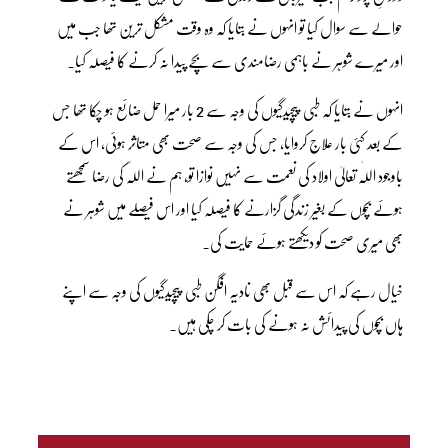
حوالے سے سوال کیا تو انہوں نے بتایا کہ وہ وقت مشکل ترین تھا جب میں
اور میرے شوہر نے باہمی رضامندی سے بچے پیدا نہ کرنے کا فیصلہ کیا۔
انہوں نے بتایا کہ طبی پیچیدگیوں کی وجہ سے 2 بار میرا حمل ضائع ہو چکا تھا جس
کے بعد کئی بار علاج کروایا، جس کی وجہ سے صحت بھی متاثر ہوئی، اس کے
باوجود اللّٰہ تعالیٰ اولاد کی نعمت سے نہیں نوازا تو، ہم نے اللّٰہ کی رضا سمجھتے
ہوئے بچوں کے بغیر زندگی گزارنے کا فیصلہ کیا اور اس فیصلے میں شوہر نے
بھی میری صحت کو دیکھتے ہوئے حمایت کی۔
خیال رہے کہ اس سے قبل بھی نادیہ افگن طبی پیچیدگیوں کی وجہ سے اپنے
ہاں بچوں کی پیدائش نہ ہونے کی بات کر چکی ہیں۔