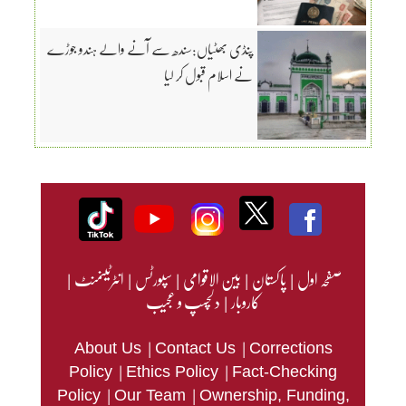
پنڈی بھٹیاں:سندھ سے آنے والے ہندو جوڑے
نے اسلام قبول کر لیا
صفحہ اول
|
پاکستان
|
بین الاقوامی
|
سپورٹس
|
انٹرٹینمنٹ
|
کاروبار
|
دلچسپ و عجیب
|
|
About Us
Contact Us
Corrections
|
|
Policy
Ethics Policy
Fact-Checking
|
|
Policy
Our Team
Ownership, Funding,