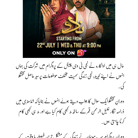
حال ہی میں اداکارہ نے نجی ٹی وی چینل کے پروگرام میں شرکت کی جہاں
انہوں نے اپنے کیریئر، نجی زندگی سمیت مختلف موضوعات پر سیر حاصل گفتگو
کی۔
دورانِ گفتگو ایک سوال کا جواب دیتے ہوئے انہوں نے بتایا کہ انڈسٹری میں
ڈرامہ نگار خلیل الرحمٰن قمر کے ساتھ نہ کبھی کام کیا ہے اور نہ ہی کبھی کام
کرنا چاہتی ہوں۔
دورانِ پروگرام جب میزبان نے زندگی کے مشکل ترین فیصلے یا وقت کے