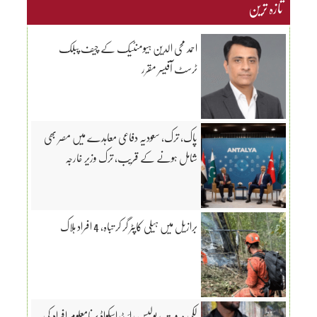
تازہ ترین
احمد محی الدین ہیومنٹیک کے چیف پبلک
ٹرسٹ آفیسر مقرر
پاک، ترک، سعودیہ دفاعی معاہدے میں مصر بھی
شامل ہونے کے قریب، ترک وزیر خارجہ
برازیل میں ہیلی کاپٹر گر کر تباہ، 4 افراد ہلاک
لکی مروت؛ پولیس رائیڈراسکواڈ پرنامعلوم افراد کی