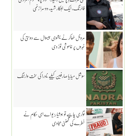
فائرنگ، ایک اہلکار شہید، دوسرا زخمی
مرونل ٹھاکر نے یشسوی جیسوال سے دوستی کی
خبروں پر خاموشی توڑ دی
سوشل میڈیا صارفین کیلیے نادرا کی سخت وارننگ
نوکری چاہیے تو ہوشیار! یو اے ای حکام نے
خطرے کی گھنٹی بجادی