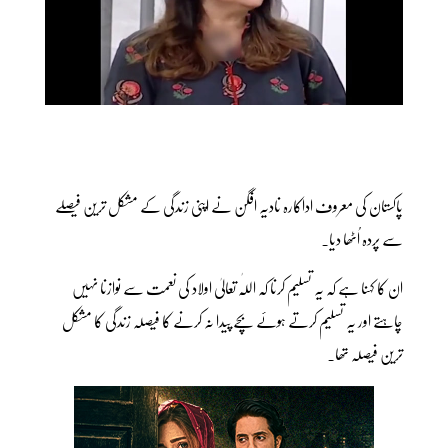
پاکستان کی معروف اداکارہ نادیہ افگن نے اپنی زندگی کے مشکل ترین فیصلے
سے پردہ اُٹھا دیا۔
ان کا کہنا ہے کہ یہ تسلیم کرنا کہ اللّٰہ تعالیٰ اولاد کی نعمت سے نوازنا نہیں
چاہتے اور یہ تسلیم کرتے ہوئے بچے پیدا نہ کرنے کا فیصلہ زندگی کا مشکل
ترین فیصلہ تھا۔