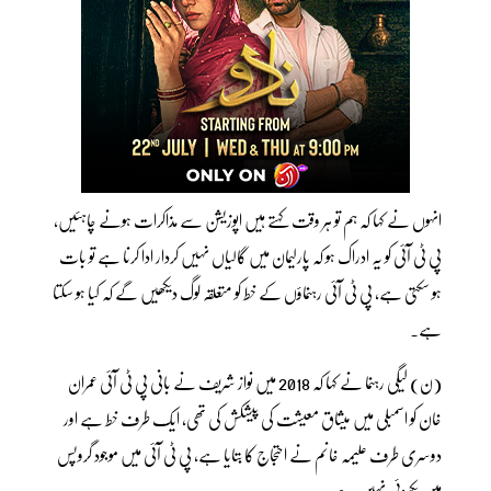
انہوں نے کہا کہ ہم تو ہر وقت کہتے ہیں اپوزیشن سے مذاکرات ہونے چاہئیں،
پی ٹی آئی کو یہ ادراک ہو کہ پارلیمان میں گالیاں نہیں کردار ادا کرنا ہے تو بات
ہو سکتی ہے، پی ٹی آئی رہنماؤں کے خط کو متعلقہ لوگ دیکھیں گے کہ کیا ہو سکتا
ہے۔
(ن) لیگی رہنما نے کہا کہ 2018 میں نواز شریف نے بانی پی ٹی آئی عمران
خان کو اسمبلی میں میثاق معیشت کی پیشکش کی تھی، ایک طرف خط ہے اور
دوسری طرف علیمہ خانم نے احتجاج کا بتایا ہے، پی ٹی آئی میں موجود گروپس
میں یکسوئی نہیں ہے۔