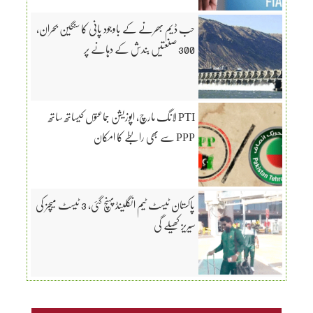
حب ڈیم بھرنے کے باوجود پانی کا سنگین بحران،
300 صنعتیں بندش کے دہانے پر
PTI لانگ مارچ، اپوزیشن جماعتوں کیساتھ ساتھ
PPP سے بھی رابطے کا امکان
پاکستان ٹیسٹ ٹیم انگلینڈ پہنچ گئی، 3 ٹیسٹ میچز کی
سیریز کھیلے گی