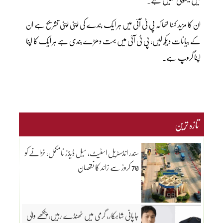
ان کا مزید کہنا تھا کہ پی ٹی آئی میں ہر ایک بندے کی اپنی اپنی تشریح ہے ان
کے بیانات دیکھ لیں، پی ٹی آئی میں بہت دھڑے بندی ہے ہر ایک کا اپنا
اپنا گروپ ہے۔
تازہ ترین
سندر انڈسٹریل اسٹیٹ، سیل ڈیڈز نامکمل، خزانے کو
70 کروڑ سے زائد کا نقصان
جاپانی شاہکار، گرمی میں ٹھنڈے رہیں، پنکھے والی