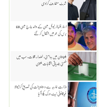
شرٹ متعارف کرادی
اسٹار فٹبالر لیونل میسی کے والد جارج میسی 68
برس کی عمر میں انتقال کر گئے
بلوچستان میں بدامنی، خضدار، قلات، حب میں
ضمنی بلدیاتی انتخابات ملتوی
وزارت خارجہ سے دستاویزات کی تصدیق کرانیوالا
غیرقانونی نیٹ ورک پکڑا گیا