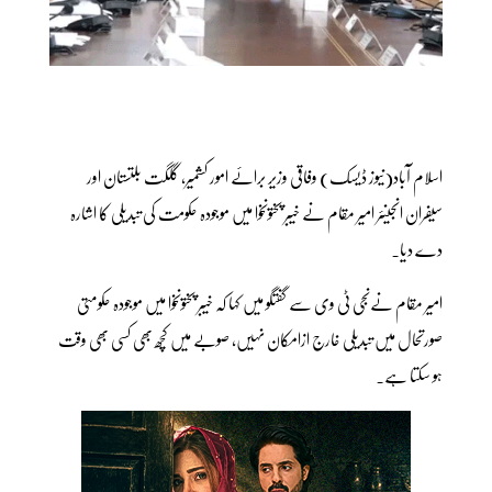
اسلام آباد(نیوز ڈیسک) وفاقی وزیر برائے امور کشمیر، گلگت بلتستان اور
سیفران انجینئر امیر مقام نے خیبر پختونخوا میں موجودہ حکومت کی تبدیلی کا اشارہ
دے دیا۔
امیر مقام نےنجی ٹی وی سے گفتگو میں کہا کہ خیبر پختونخوا میں موجودہ حکومتی
صورتحال میں تبدیلی خارج ازامکان نہیں، صوبے میں کچھ بھی کسی بھی وقت
ہو سکتا ہے۔