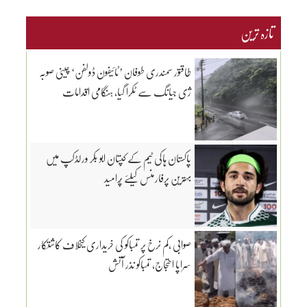
تازہ ترین
طاقتور سمندری طوفان ’ٹائیفون ڈولفن‘ چینی صوبہ
ژی جیانگ سے ٹکرا گیا، ہنگامی اقدامات
پاکستان ہاکی ٹیم کے کپتان ابو بکر ورلڈکپ میں
بہترین پرفارمنس کیلئے پُرامید
صوابی ،کم نرخ پر تمباکو کی خریداری کیخلاف کاشتکار
سراپا احتجاج، تمباکو نذر آتش