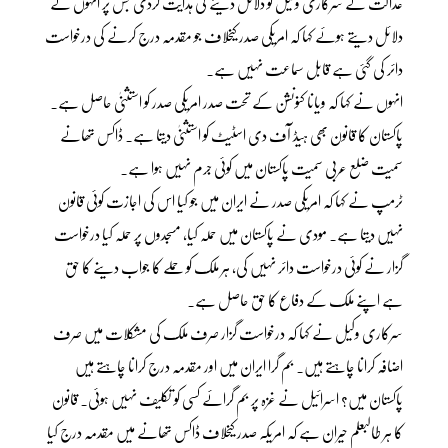
عدالت نے سرکاری وکیل کو دلائل دینے کی ہدایت کردی جس پر انہوں نے
دلائل دیتے ہوئے کہا کہ امریکی صدر کیخلاف جو مقدمہ درج کرنے کی درخواست
دائر کی گئی ہے قابل سماعت نہیں ہے۔
انہوں نے کہا کہ ویانا کنونشن کے تحت صدر امریکی صدر کو استثنیٰ حاصل ہے۔
پاکستان کا قانون بھی ہیڈ آف دی اسٹیٹ کو استثنیٰ دیتا ہے۔ ڈاکس تھانے
سمیت ضلع عربی سمیت پاکستان میں کوئی جرم نہیں ہوا ہے۔
ٹرمپ نے کہا کہ امریکی صدر نے ایران میں جو کیا اس کی اجازت کوئی قانون
نہیں دیتا ہے۔ مودی نے پاکستان میں حملہ کیا، مسجدوں پر حملہ کیا درخواست
گزار نے کوئی درخواست دائر نہیں کی، ہر ملک کو حملے کا جواب دینے کا حق
ہے اپنے ملک کے دفاع کا حق حاصل ہے۔
سرکاری وکیل نے کہا کہ درخواست گزار صرف ملک کی مشکلات میں صرف
اضافہ کرانا چاہتے ہیں۔ بم گرا ایران میں اور مقدمہ درج کرانا چاہتے ہیں
پاکستان میں؟ اسرائیل نے غزہ پر بم گرائے کسی کو تکلیف نہیں ہوئی۔ قانون
کا ہر طالبعلم حیران ہے کہ امریکہ صدر کیخلاف ڈاکس تھانے میں مقدمہ درج کیا