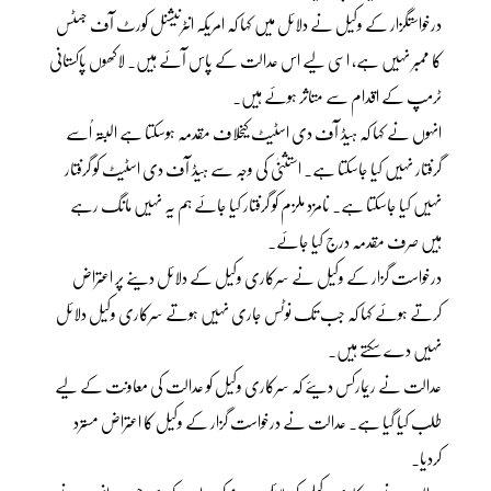
درخواستگزار کے وکیل نے دلائل میں کہا کہ امریکہ انٹرنیشنل کورٹ آف جسٹس
کا ممبر نہیں ہے، اسی لیے اس عدالت کے پاس آئے ہیں۔ لاکھوں پاکستانی
ٹرمپ کے اقدام سے متاثر ہوئے ہیں۔
انہوں نے کہا کہ ہیڈ آف دی اسٹیٹ کیخلاف مقدمہ ہوسکتا ہے البتہ اُسے
گرفتار نہیں کیا جاسکتا ہے۔ استثنیٰ کی وجہ سے ہیڈ آف دی اسٹیٹ کو گرفتار
نہیں کیا جاسکتا ہے۔ نامزد ملزم کو گرفتار کیا جائے ہم یہ نہیں مانگ رہے
ہیں صرف مقدمہ درج کیا جائے۔
درخواست گزار کے وکیل نے سرکاری وکیل کے دلائل دینے پر اعتراض
کرتے ہوئے کہا کہ جب تک نوٹس جاری نہیں ہوتے سرکاری وکیل دلائل
نہیں دے سکتے ہیں۔
عدالت نے ریمارکس دیئے کہ سرکاری وکیل کو عدالت کی معاونت کے لیے
طلب کیا گیا ہے۔ عدالت نے درخواست گزار کے وکیل کا اعتراض مسترد
کردیا۔