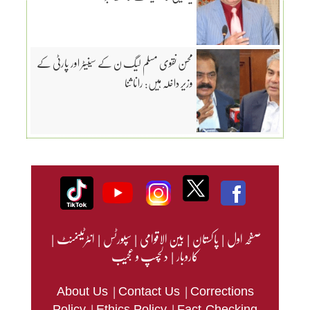
محسن نقوی مسلم لیگ ن کے سینیٹر اور پارٹی کے
وزیر داخلہ ہیں: رانا ثنا
صفحہ اول
|
پاکستان
|
بین الاقوامی
|
سپورٹس
|
انٹرٹینمنٹ
|
کاروبار
|
دلچسپ و عجیب
|
|
About Us
Contact Us
Corrections
|
|
Policy
Ethics Policy
Fact-Checking