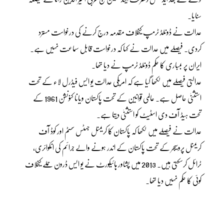
سنایا۔
عدالت نے ڈونلڈ ٹرمپ کیخلاف مقدمہ درج کرنے کی درخواست مسترد
کردی۔ فیصلے میں عدالت نے کہا کہ درخواست قابل سماعت نہیں ہے۔
ایران پر بمباری کا حکم ڈونلڈ ٹرمپ نے دیا تھا۔
عدالتی فیصلے میں لکھا گیا ہے کہ امریکی عدالت یو ایس فیڈرل لاء کے تحت
استثنیٰ حاصل ہے۔ عالمی قوانین کے تحت پاکستان ویانا کنونشن 1961 کے
تحت ہیڈ آف دی اسٹیٹ کو استثنیٰ دیتا ہے۔
عدالت نے فیصلے میں لکھا کہ پاکستان کا کریمنل جسٹس سسٹم اور کوڈ آف
کریمنل پروسیجر کے تحت پاکستان کے اندر ہونے والے جرائم کی انکوائری،
ٹرائل کرسکتی ہیں۔ 2013 میں پشاور ہائیکورٹ نے یو ایس ڈرون حملے کیخلاف
کوئی کا حکم نہیں دیا تھا۔