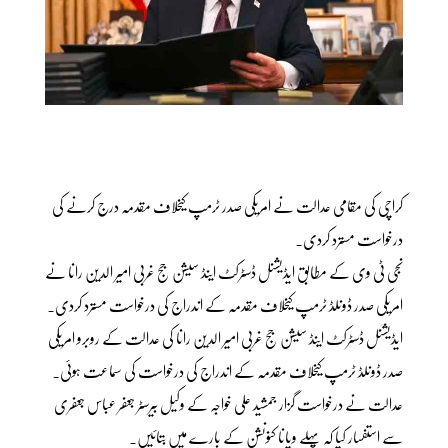
کراچی کی مقامی عدالت نے امریکی صدر ٹرمپ کیخلاف مقدمہ درج کرنے کی
درخواست مسترد کردی۔
نجی ٹی وی کے مطابق ایڈیشنل ڈسٹرکٹ اینڈ سیشن جج غربی امیر الدین رانا نے
امریکی صدر ڈونلڈ ٹرمپ کیخلاف مقدمہ کے اندراج کی درخواست مسترد کردی۔
ایڈیشنل ڈسٹرکٹ اینڈ سیشن جج غربی امیر الدین رانا کی عدالت کے روبرو امریکی
صدر ڈونلڈ ٹرمپ کیخلاف مقدمہ کے اندراج کی درخواست کی سماعت ہوئی۔
عدالت نے درخواست گزار جمشید علی خواجہ کے وکیل بیرسٹر جعفر عباس جعفری
سے استفسار کیا کہ پہلے ویانا کنونشن کے بارے میں بتائیں۔