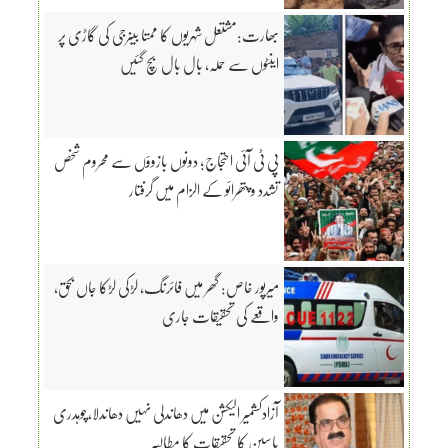
بھارت:مشتعل شہریوں کا ممتا بینرجی کی گاڑی پر
اینٹوں سے حملہ، بال بال بچ گئیں
پی ٹی آئی احتجاج؛ دونوں بازوؤں سے محروم شخص
تشدد و پتھرائو کے الزام میں گرفتار
میرپور خاص: گھر میں فائرنگ، لڑکی لڑکا جاں بحق،
واقعے کی تحقیقات جاری
آزادکشمیر الیکشن میں دھاندلی نہیں دھاندلا،چوہدری
یاسین کا تحقیقات کا مطالبہ