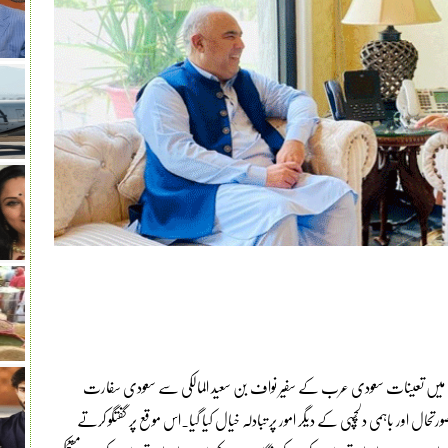
کستان میں تعینات سعودی عرب کے سفیر نواف بن سعید المالکی سے سعودی سفارت
ل اور باہمی دلچسپی کے دیگر امور پر تبادلہ خیال کیا گیا۔اس موقع پر گفتگو کرتے