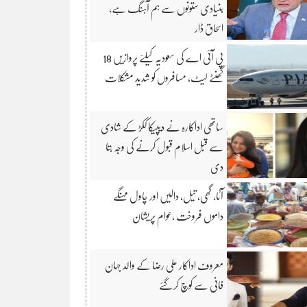
بنیادی ستونوں سے ہم آہنگ ہے،
اسحاق ڈار
پی آئی اے کی سعودیہ کیلئے پروازیں 18
گھنٹے لیٹ، مسافروں کو شدید مشکلات
ساتھی اداکارہ نے دیپیکا ککڑ کے شادی
سے قبل اسلام قبول کرنے کی وجہ بتا
دی
آٹا، گھی، تیل، دالیں اور چاول مہنگے
داموں فروخت ،عوام پریشان
معروف اداکار علی رضا کے والد جہان
فانی سے کوچ کرگئے