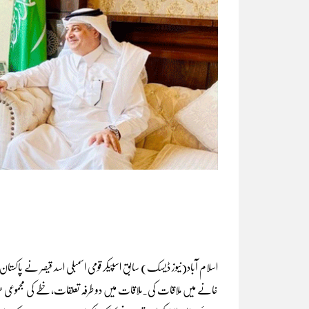
اسلام آباد(نیوز ڈیسک) سابق اسپیکر قومی اسمبلی اسد قیصر نے پا
خانے میں ملاقات کی۔ملاقات میں دو طرفہ تعلقات، خطے کی مجموعی صورتحا