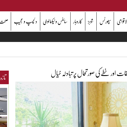
اقوامی
سپورٹس
شوبز
کاروبار
سائنس و ٹیکنالوجی
دلچسپ و عجیب
صحت
قات اور خطے کی صورتحال پر تبادلہ خیال
تازہ