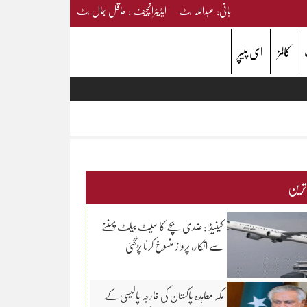
بانی: عبداللہ بٹ ایڈیٹرانچیف : عاقل جمال بٹ
کالمز
ای پیپر
 ترین
کینیڈا: ضدی بچے کا سیٹ بیلٹ پہننے
سے انکار، پرواز منسوخ کرنا پڑگئی
مکہ معاہدہ پاکستان کی خارجہ پالیسی کے