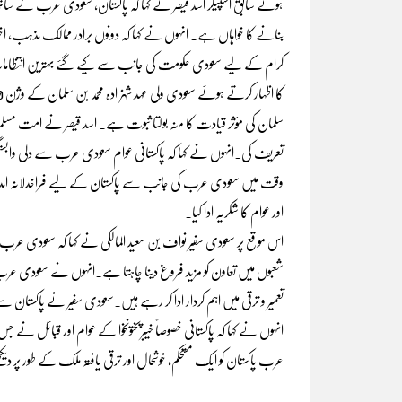
ہوئے سابق اسپیکر اسد قیصر نے کہا کہ پاکستان، سعودی عرب کے ساتھ اپن
بنانے کا خواہاں ہے۔ انہوں نے کہا کہ دونوں برادر ممالک مذہب،
کرام کے لیے سعودی حکومت کی جانب سے کیے گئے بہترین انتظامات 
سلمان کی مؤثر قیادت کا منہ بولتا ثبوت ہے۔ اسد قیصر نے امت مس
تعریف کی۔انہوں نے کہا کہ پاکستانی عوام سعودی عرب سے دلی وابستگی
وقت میں سعودی عرب کی جانب سے پاکستان کے لیے فراخدلانہ امداد،
اور عوام کا شکریہ ادا کیا۔
اس موقع پر سعودی سفیر نواف بن سعید المالکی نے کہا کہ سعودی عرب پا
شعبوں میں تعاون کو مزید فروغ دینا چاہتا ہے۔انہوں نے سعودی عرب 
تعمیر و ترقی میں اہم کردار ادا کر رہے ہیں۔سعودی سفیر نے پاکستان سے اپ
انہوں نے کہا کہ پاکستانی خصوصاً خیبرپختونخوا کے عوام اور قبائل نے
عرب پاکستان کو ایک مستحکم، خوشحال اور ترقی یافتہ ملک کے طور پر دیک