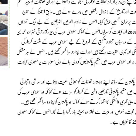
ے دیرینہ برادرانہ تعلقات کو قدر کی نگاہ سے دیکھتا ہے اور ان تعلقات کو مزید مستحکم
 اخوت اور تاریخ کے لازوال رشتوں میں بندھے ہوئے ہیں۔سابق اسپیکر نے حجاج
پر خراج تحسین پیش کیا۔ انہوں نے خادم الحرمین الشریفین کے لیے نیک تمناؤں
کا اظہار کرتے ہوئے سعودی ولی عہد شہزادہ محمد بن سلمان کے وژن 2030 اور قیادت کو سراہا۔انہوں نے کہا کہ سعودی عرب کی تیز رفتار ترقی شہزادہ محمد بن
لمہ کے درمیان اتحاد و یکجہتی کے فروغ کے لیے سعودی عرب کے مثبت کردار کی
 اور گہری عقیدت رکھتے ہیں اور اسے اپنا دوسرا گھر سمجھتے ہیں۔ انہوں نے ہر مشکل
 اور سعودی عرب میں مقیم پاکستانیوں کو دی جانے والی سہولیات پر سعودی قیادت
کستان کے ساتھ اپنے دوستانہ تعلقات کو انتہائی اہمیت دیتا ہے اور معاشی و تجارتی
میں مقیم پاکستانی تارکین وطن کے کردار کو سراہتے ہوئے کہا کہ وہ سعودی عرب کی
نی گہری وابستگی کا اظہار کرتے ہوئے کہا کہ وہ پاکستان کو اپنا دوسرا گھر سمجھتے ہیں۔
 جس محبت، خلوص اور عزت سے نوازا وہ ہمیشہ یاد رکھا جائے گا۔انہوں نے کہا کہ سعودی
ھنے کا خواہاں ہے۔