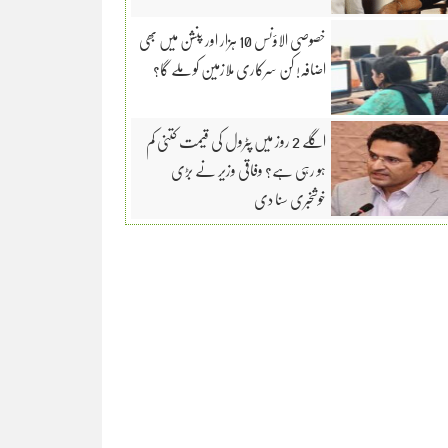
خصوصی الاؤنس 10 ہزار اور پنشن میں بھی
اضافہ! کن سرکاری ملازمین کو ملے گا؟
اگلے 2 روز میں پٹرول کی قیمت کتنی کم
ہو رہی ہے؟ وفاقی وزیر نے بڑی
خوشخبری سنا دی