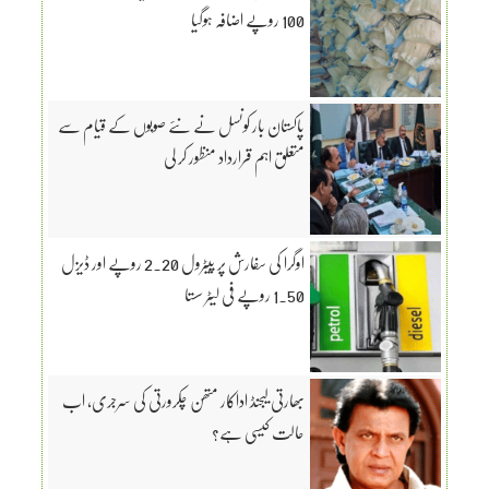
100 روپے اضافہ ہوگیا
پاکستان بار کونسل نے نئے صوبوں کے قیام سے
متعلق اہم قرارداد منظور کر لی
اوگرا کی سفارش پر پیٹرول 2.20 روپے اور ڈیزل
1.50 روپے فی لیٹر سستا
بھارتی لیجنڈ اداکار متھن چکرورتی کی سرجری، اب
حالت کیسی ہے؟