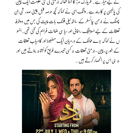
کے لیے تیار ہے۔ فریڈرک مرز کا کہنا تھا کہ جرمنی کی نئی حکومت ایک چین
کی پالیسی پر کاربند ہے۔وانگ ای نے کہا کہ کچھ عرصہ قبل چینی صدر شی جن
پھنگ نے جرمن چانسلر کے ساتھ ٹیلی فونک بات چیت کی جس میں دوطرفہ
تعلقات کے لیے اسٹریٹجک رہنمائی اور سیاسی ضمانت فراہم کی گئی تھی۔ انہو
ں نے کہا کہ بڑے ممالک کے درمیان ایک مضبوط اور کامیاب تعلقات
کے طور پر، چین-جرمنی تعلقات نہ کسی تیسرے فریق کو نشانہ بناتے ہیں اور
نہ ہی اس پر انحصار کرتے ہیں ۔