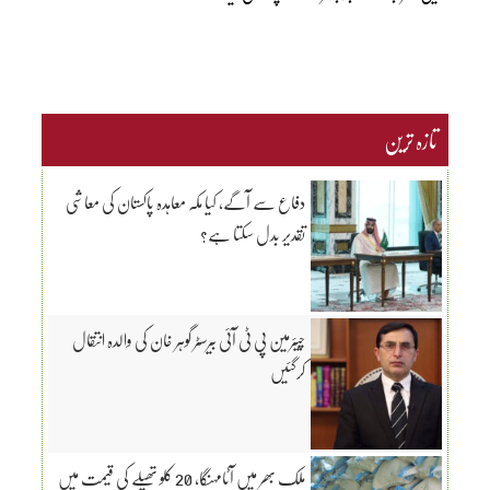
تازہ ترین
دفاع سے آگے، کیا مکہ معاہدہ پاکستان کی معاشی
تقدیر بدل سکتا ہے؟
چیئرمین پی ٹی آئی بیرسٹر گوہر خان کی والدہ انتقال
کرگئیں
ملک بھر میں آٹامہنگا، 20 کلو تھیلے کی قیمت میں