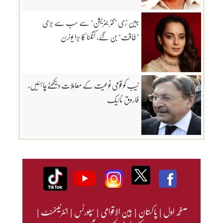
جین زی ’گٹر جنریشن‘ سے سب سے بڑی
’طاقت‘ بن گئے، کنگنا کا بڑا یوٹرن
نیب کو قومی نوعیت کے معاملات دیکھنےچاہئیں،
فاروق نائیک
صفحہ اول
|
پاکستان
|
بین الاقوامی
|
سپورٹس
|
انٹرٹینمنٹ
|