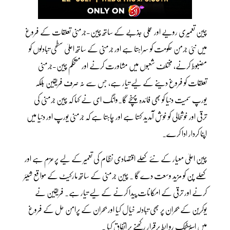
چین تعمیری رویے اور عملی جذبے کے ساتھ چین-جرمنی تعلقات کے فروغ
میں نئی جرمن حکومت کو سراہتا ہے اور جرمنی کے ساتھ اعلیٰ سطحی تبادلوں کو
مضبوط کرنے، مختلف شعبوں میں مشاورت کرنے اور مستحکم چین-جرمنی
تعلقات کو فروغ دینے کے لیے تیار ہے، جس سے نہ صرف فریقین بلکہ
یورپ سمیت دنیا کو بھی فائدہ پہنچے گا۔وانگ ای نے کہا کہ چین جرمنی کی
ترقی اور خوشحالی کو خوش آمدید کہتا ہے اور چاہتا ہے کہ جرمنی یورپ اور دنیا میں
اپنا کردار ادا کرے۔
چین اعلیٰ معیار کے نئے کھلے اقتصادی نظام کی تعمیر کے لیے پرعزم ہے اور
کھلے پن کو مزید وسعت دے گا ۔ چین جرمنی کے ساتھ مارکیٹ کے مواقع شیئر
کرنے اور ترقی کے امکانات پیدا کرنے کے لیے تیار ہے۔ فریقین نے
یوکرین کے بحران پر بھی تبادلہ خیال کیا اور بحران کے پرامن حل کے فروغ
میں اسٹریٹجک رو ابط برقرار رکھنے پر اتفاق کیا ۔