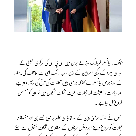
بیجنگ : چانسلر فریڈرک مرز نے برلن میں سی پی سی کی مرکزی کمیٹی کے
سیاسی بیورو کے رکن اور چین کے وزیر خارجہ وانگ ای سے ملاقات کی۔ہفتہ
کے روز جرمن چانسلر نے کہا کہ جرمنی چین تعلقات کی ترقی کی رفتار بہتر ہے
اور سیاست، معیشت اور تجارت سمیت مختلف شعبوں میں تعاون کو مسلسل
فروغ مل رہا ہے ۔
انہوں نے کہا کہ جرمنی چین کے ساتھ باہمی فوائد پر مبنی کھلے پن اور منصفانہ
تجارت کو فروغ دینے اور دونوں فریقوں کے مفاد میں مختلف چیلنجوں سے نمٹنے