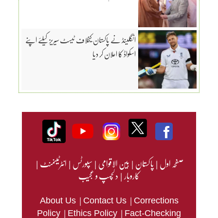
انگلینڈ نے پاکستان کیخلاف ٹیسٹ سیریز کیلئے اپنے
اسکواڈ کا اعلان کر دیا
صفحہ اول
|
پاکستان
|
بین الاقوامی
|
سپورٹس
|
انٹرٹینمنٹ
|
کاروبار
|
دلچسپ و عجیب
|
|
About Us
Contact Us
Corrections
|
|
Policy
Ethics Policy
Fact-Checking