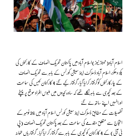
اسلام آباد(ممتاز نیوز)اسلام آباد میں پاکستان تحریک انصاف کے کارکنوں کی
پکڑ دھکڑ، اسلام آباد ڈسٹرکٹ اینڈ سیشن کورٹس کے باہر سے تحریک انصاف
کے چارکارکنوں کو گرفتار کرلیا گیا ، گرفتار کیے گئے 4 کارکنان کیس کی سماعت
کے بعد کچہری سے باہر نکلے تھے کہ سادہ کپڑوں میں ملبوس افراد موقع پر پہنچے
اورانہیں اپنے ساتھ لے گئے
تفصیلات کے مطابق ڈسٹرکٹ اینڈ سیشن کورٹس اسلام آباد میں 26 نومبر کے
احتجاج سے متعلق مقدمے کی سماعت کے بعد پاکستان تحریک انصاف (پی
ٹی آئی) کے 4 کارکنان کو کچہری کے باہر سے گرفتار کر لیا گیا۔ گرفتاریاں تھانہ