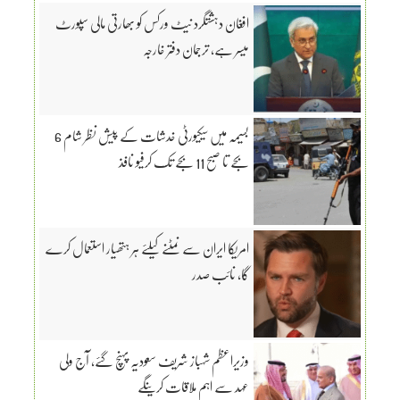
افغان دہشتگرد نیٹ ورکس کو بھارتی مالی سپورٹ
میسر ہے، ترجمان دفتر خارجہ
بسیمہ میں سیکیورٹی خدشات کے پیش نظر شام 6
بجے تا صبح 11 بجے تک کرفیو نافذ
امریکا ایران سے نمٹنے کیلئے ہر ہتھیار استعمال کرے
گا، نائب صدر
وزیراعظم شہباز شریف سعودیہ پہنچ گئے، آج ولی
عہد سے اہم ملاقات کرینگے