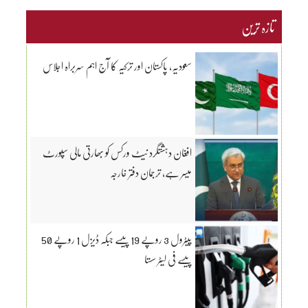
تازہ ترین
سعودیہ، پاکستان اور ترکیہ کا آج اہم سربراہ اجلاس
افغان دہشتگرد نیٹ ورکس کو بھارتی مالی سپورٹ
میسر ہے، ترجمان دفتر خارجہ
پیٹرول 3 روپے 19 پیسے جبکہ ڈیزل 1 روپے 50
پیسے فی لیٹر سستا