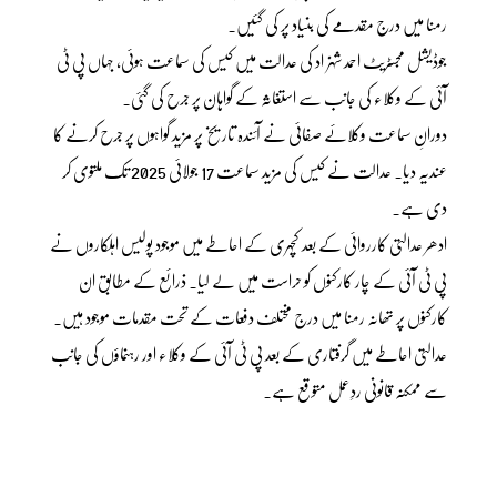
رمنا میں درج مقدمے کی بنیاد پر کی گئیں۔
جوڈیشل مجسٹریٹ احمد شہزاد کی عدالت میں کیس کی سماعت ہوئی، جہاں پی ٹی
آئی کے وکلاء کی جانب سے استغاثہ کے گواہان پر جرح کی گئی۔
دورانِ سماعت وکلائے صفائی نے آئندہ تاریخ پر مزید گواہوں پر جرح کرنے کا
عندیہ دیا۔ عدالت نے کیس کی مزید سماعت 17 جولائی 2025 تک ملتوی کر
دی ہے۔
ادھر عدالتی کارروائی کے بعد کچہری کے احاطے میں موجود پولیس اہلکاروں نے
پی ٹی آئی کے چار کارکنوں کو حراست میں لے لیا۔ ذرائع کے مطابق ان
کارکنوں پر تھانہ رمنا میں درج مختلف دفعات کے تحت مقدمات موجود ہیں۔
عدالتی احاطے میں گرفتاری کے بعد پی ٹی آئی کے وکلاء اور رہنماؤں کی جانب
سے ممکنہ قانونی ردِعمل متوقع ہے۔