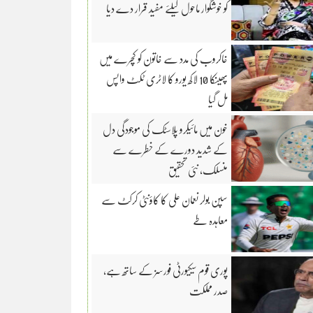
کو خوشگوار ماحول کیلئے مفید قرار دے دیا
خاکروب کی مدد سے خاتون کو کچرے میں
پھینکا 10 لاکھ یورو کا لاٹری ٹکٹ واپس
مل گیا
خون میں مائیکرو پلاسٹک کی موجودگی دل
کے شدید دورے کے خطرے سے
منسلک، نئی تحقیق
سپن بولر نعمان علی کا کاؤنٹی کرکٹ سے
معاہدہ طے
پوری قوم سیکیورٹی فورسز کے ساتھ ہے،
صدر مملکت