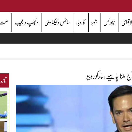
اقوامی
سپورٹس
شوبز
کاروبار
سائنس و ٹیکنالوجی
دلچسپ و عجیب
صحت
نا چاہیے: مارکو روبیو
تازہ