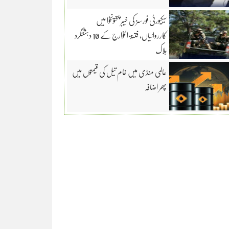
سیکیورٹی فورسز کی خیبر پختونخوا میں
کارروائیاں، فتنۃ الخوارج کے 10 دہشتگرد
ہلاک
عالمی منڈی میں خام تیل کی قیمتوں میں
پھر اضافہ