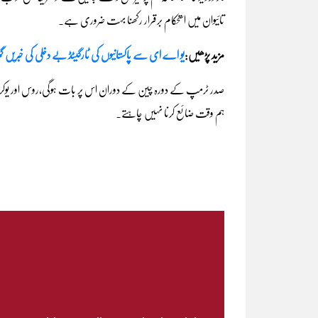
تائیوان میں استحکام برقرار رکھنا بہت ضروری ہے۔
مزید پڑھیں:
یو اے ای سے پاکستانیوں کی ٹارگیٹڈ بے دخلی کی خبریں گمر
صدر ٹرمپ کے دورہ چین کے دوران اس پر بات ہوگی،روس اور یوکرین کے
ہم وقت ضائع کرنا نہیں چاہتے۔