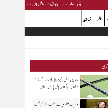
بانی: عبداللہ بٹ ایڈیٹرانچیف : عاقل جمال بٹ
کالمز
ای پیپر
 ترین
20ویں ایشین گیمز: ہاکی ایونٹ کے ڈراز
کا اعلان، پاکستان پول بی میں شامل
صباحت بخاری نے صحت مند فلرٹنگ