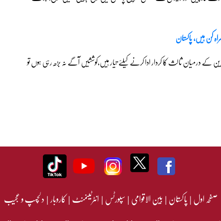
اہ کن ہیں، پاکستان
 درمیان ثالث کا کردار ادا کرنے کیلئے تیار ہیں،کوششیں آگے نہ بڑھ رہی ہوں تو
صفحہ اول
|
پاکستان
|
بین الاقوامی
|
سپورٹس
|
انٹرٹینمنٹ
|
کاروبار
|
دلچسپ و عجیب