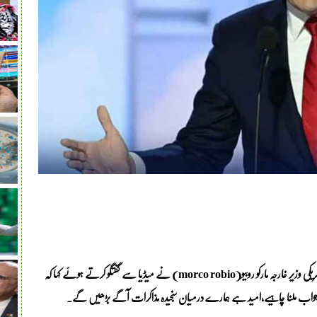
چین اور تائیوان سے متعلق امریکی پالیسی میں کوئی تبدیلی نہیں ہوئی:امریکی وزیر خارجہ مارکو روبیو(morco robio) نے میڈیا سے گفتگو کرتے ہوئے کہا کہ
جواب ملنا چاہیے،امید ہے ہمارے درمیان سنجیدہ مذاکرات آگے بڑھیں گے۔