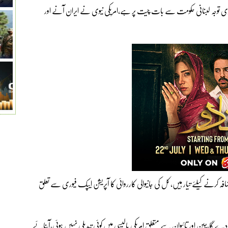
اری توجہ لبنانی حکومت سے بات چیت پر ہے،امریکی نیوی نے ایران آنے اور
ہ کرنے کیلئے تیار ہیں، کل کی جانیوالی کارروائی کا آپریشن ایپک فیوری سے تعلق
اب دے گا،چین اور تائیوان سے متعلق امریکی پالیسی میں کوئی تبدیلی نہیں ہوئی،آبنائے