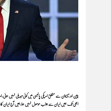
ابھی تک ہمیں ایران سے جواب موصول نہیں ہوا،ہمیں آج ایران کا