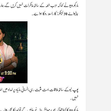
مارکوروبیو نے کہا کہ حزب اللہ کے ساتھ مذاکرات نہیں کریں گے،ہم
جانیوالے 70 ٹینکرز کا راستہ روکا ہوا ہے۔
پوپ لیوکے ساتھ ملاقات بہت مثبت رہی،انسانی بنیاد پر امداد میں اضاف
نہیں۔
مارکوروبیو کا کہناتھا کہ ہم پرمیزائل داغے جائیں گے تو امریکا بھی جو