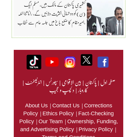
کشمیری پاکستان کے مالک ہیں، مسلم لیگ
(ن) کو دو تہائی اکثریت دلائیں گے، رانا ثنا اللہ
،امیرمقام کا ضلع باغ میں جلسہ عام سے خطاب
صفحہ اول
|
پاکستان
|
بین الاقوامی
|
سپورٹس
|
انٹرٹینمنٹ
|
کاروبار
|
دلچسپ و عجیب
|
|
About Us
Contact Us
Corrections
|
|
Policy
Ethics Policy
Fact-Checking
|
|
Policy
Our Team
Ownership, Funding,
|
|
and Advertising Policy
Privacy Policy