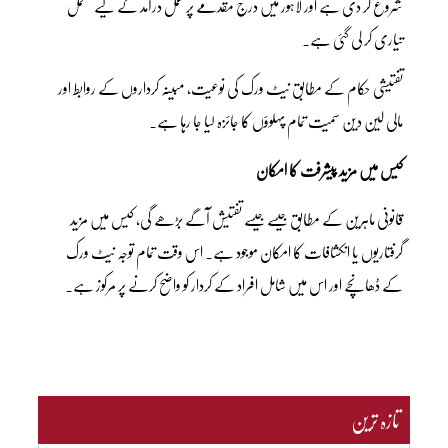
شروع کر دی ہے اور لاہور میں درج مقدمے پر عمل درآمد کے لیے مکمل
تیاری کر لی گئی ہے۔
تفتیشی حکام کے مطابق نیٹ ورک کی نوعیت، مبینہ کرداروں کے روابط اور
مالی لین دین سمیت تمام پہلوؤں کا جائزہ لیا جا رہا ہے۔
کیس میں مزید پیشرفت کا امکان
قانونی ماہرین کے مطابق جیسے جیسے تفتیش آگے بڑھے گی، کیس میں مزید
گرفتاریوں یا انکشافات کا امکان موجود ہے۔ اس وقت تمام توجہ نیٹ ورک
کے ڈھانچے اور اس میں شامل افراد کے کردار کو واضح کرنے پر مرکوز ہے۔
تازہ ترین