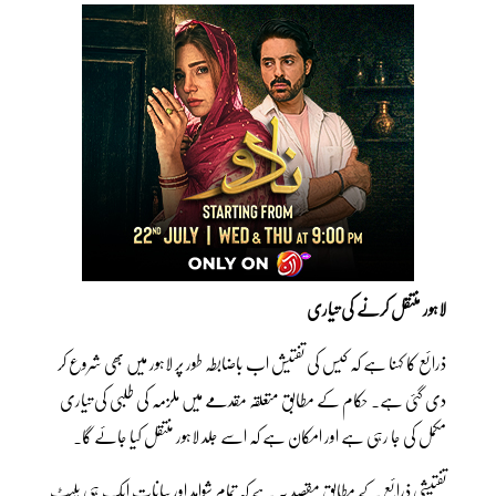
لاہور منتقل کرنے کی تیاری
ذرائع کا کہنا ہے کہ کیس کی تفتیش اب باضابطہ طور پر لاہور میں بھی شروع کر
دی گئی ہے۔ حکام کے مطابق متعلقہ مقدمے میں ملزمہ کی طلبی کی تیاری
مکمل کی جا رہی ہے اور امکان ہے کہ اسے جلد لاہور منتقل کیا جائے گا۔
تفتیشی ذرائع کے مطابق مقصد یہ ہے کہ تمام شواہد اور بیانات ایک ہی پلیٹ