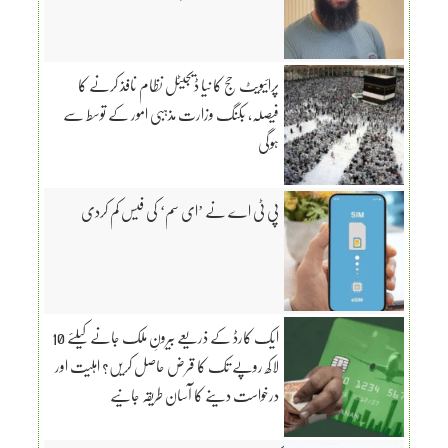
پرائیویٹ حج کا نیا ڈیجیٹل نظام نافذ کرنے کا
فیصلہ، بکنگ وزارت مذہبی امور کے توسط سے
ہوگی
پی ٹی اے نے ’ای سم‘ کی فیس کم کردی
ایک کارڈ کے ذریعے بیرونِ ملک جانے کیلئے 10
لاکھ روپے تک کا قرض حاصل کریں؟ اہلیت اور
درخواست دینے کا آسان طریقہ جانیے