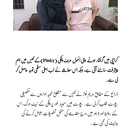
کراچی میں گرفتار ہونے والی انمول عرف پنکی (Pinky)کے کیس میں اہم
پیشرفت سامنے آئی ہے، جبکہ اس معاملے نے اب اعلیٰ سطحی توجہ حاصل کر
لی ہے۔
ذرائع کے مطابق مریم نواز نے کیس سے متعلق خفیہ اداروں سے تفصیلی
رپورٹ طلب کر لی ہے۔ رپورٹ میں مبینہ طور پر پنکی کے نیٹ ورک، اس
کے روابط اور لاہور میں درج مقدمے کی مکمل تفصیلات شامل کرنے کی
ہدایت کی گئی ہے۔