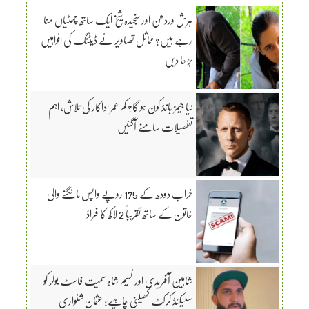
ہرش وردھن اور سنجیدہ شیخ ایک ساتھ چھٹیاں منا
رہے ہیں؟ مماثل تصاویر نے ڈیٹنگ کی افواہیں
بڑھا دیں
نیا جیمز بانڈ کون ہو گا؟ کم عمر اداکار کی تلاش، اہم
تفصیلات سامنے آگئیں
خراب دودھ کے 175 روپے واپس مانگنے والی
خاتون کے ساتھ تقریباً 2 لاکھ کا فراڈ
شاہین آفریدی اور نسیم شاہ سمیت فاسٹ بولر کو
سلیکٹڈ کرکٹ کھیلنی چاہیے: عثمان شنواری