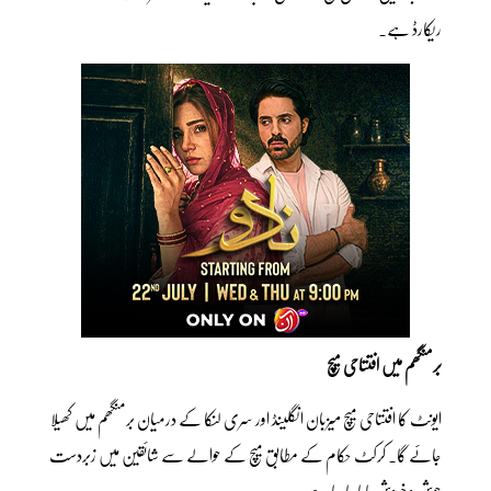
ریکارڈ ہے۔
برمنگھم میں افتتاحی میچ
ایونٹ کا افتتاحی میچ میزبان انگلینڈ اور سری لنکا کے درمیان برمنگھم میں کھیلا
جائے گا۔ کرکٹ حکام کے مطابق میچ کے حوالے سے شائقین میں زبردست
جوش و خروش پایا جا رہا ہے۔