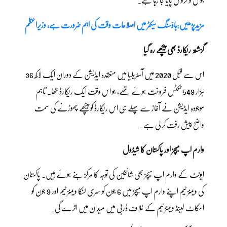
مزیدپڑھیں:ہاؤسنگ سیکٹر میں اصلاحات وقت کی اہم ضرورت ہے، وزیراعظم
گزشتہ ریکارڈ بھی پیچھے رہ گیا
اس سے قبل 2020 میں آسٹریلیا میں منعقدہ ایڈیشن کے دوران ایک لاکھ 36
ہزار 549 ٹکٹس فروخت ہوئے تھے، جو اس وقت ایک ریکارڈ تھا۔ تاہم
موجودہ ایڈیشن نے آغاز سے پہلے ہی اس ریکارڈ کو پیچھے چھوڑنے کی سمت
واضح پیش رفت کر لی ہے۔
وارم اپ میچز اور پاکستان کا شیڈول
ایونٹ کے وارم اپ میچز بھی شائقین کی توجہ کا مرکز بنے ہوئے ہیں۔ پاکستان
کی ویمنز ٹیم اپنے وارم اپ میچز میں 6 جون کو سری لنکا ویمنز ٹیم اور 9 جون کو
اسکاٹ لینڈ ویمنز ٹیم کے خلاف ڈربی میں میدان میں اترے گی۔