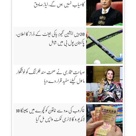
کامیاب نہیں ہوں گے، ایاز صادق
20ویں ایشین گیمز: ہاکی ایونٹ کے ڈراز کا اعلان،
پاکستان پول بی میں شامل
صباحت بخاری نے صحت مند فلرٹنگ کو خوشگوار
ماحول کیلئے مفید قرار دے دیا
خاکروب کی مدد سے خاتون کو کچرے میں پھینکا 10
لاکھ یورو کا لاٹری ٹکٹ واپس مل گیا