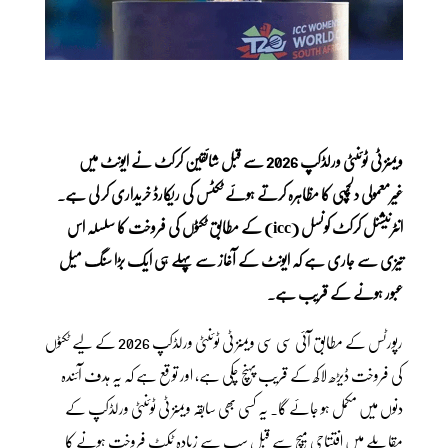
ویمنز ٹی ٹوئنٹی ورلڈکپ 2026 سے قبل شائقین کرکٹ نے ایونٹ میں
غیرمعمولی دلچسپی کا مظاہرہ کرتے ہوئے ٹکٹس کی ریکارڈ خریداری کر لی ہے۔
انٹرنیشنل کرکٹ کونسل (icc) کے مطابق ٹکٹوں کی فروخت کا سلسلہ اس
تیزی سے جاری ہے کہ ایونٹ کے آغاز سے پہلے ہی ایک بڑا سنگ میل
عبور ہونے کے قریب ہے۔
رپورٹس کے مطابق آئی سی سی ویمنز ٹی ٹوئنٹی ورلڈکپ 2026 کے لیے ٹکٹوں
کی فروخت ڈیڑھ لاکھ کے قریب پہنچ چکی ہے، اور توقع ہے کہ یہ ہدف آئندہ
دنوں میں مکمل ہو جائے گا۔ یہ کسی بھی سابقہ ویمنز ٹی ٹوئنٹی ورلڈکپ کے
مقابلے میں افتتاحی میچ سے قبل سب سے زیادہ ٹکٹ فروخت ہونے کا