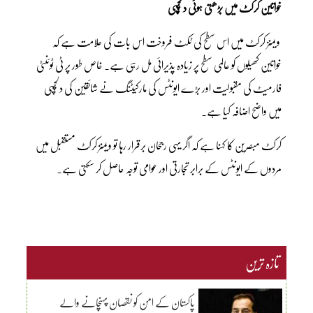
خواتین کرکٹ میں بڑھتی ہوئی دلچسپی
ویمنز کرکٹ میں اس سطح کی ٹکٹ فروخت اس بات کی علامت ہے کہ
خواتین کھیلوں کو عالمی سطح پر زیادہ پذیرائی مل رہی ہے۔ خاص طور پر ٹی ٹوئنٹی
فارمیٹ کی مقبولیت اور بڑے ایونٹس کی مارکیٹنگ نے شائقین کی دلچسپی
میں واضح اضافہ کیا ہے۔
کرکٹ مبصرین کا کہنا ہے کہ اگر یہی رجحان برقرار رہا تو ویمنز کرکٹ مستقبل میں
مردوں کے ایونٹس کے برابر تجارتی اور عوامی توجہ حاصل کر سکتی ہے۔
تازہ ترین
پاکستان کے امن کو نقصان پہنچانے والے