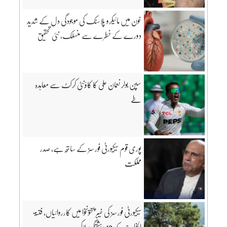
خون میں مائیکرو پلاسٹک کی موجودگی دل کے شدید
دورے کے خطرے سے منسلک، نئی تحقیق
سپن بولر نعمان علی کا کاؤنٹی کرکٹ سے معاہدہ
طے
پوری قوم سیکیورٹی فورسز کے ساتھ ہے، صدر
مملکت
سیکیورٹی فورسز کی خیبر پختونخوا میں کارروائیاں، فتنۃ
الخوارج کے 10 دہشتگرد ہلاک