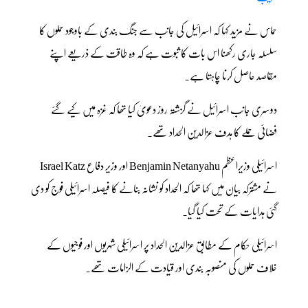
حماس نے مزید کہا کہ اسرائیل کی جانب سے جنگ بندی کے باوجود حملوں کا
سلسلہ جاری رکھنا اس بات کا ثبوت ہے کہ وہ طاقت کے ذریعے اپنے
مقاصد حاصل کرنا چاہتا ہے۔
دوسری جانب اسرائیل نے گزشتہ روز دعویٰ کیا تھا کہ غزہ میں کیے گئے
فضائی حملے کا ہدف عزالدین الحداد تھے۔
اسرائیلی وزیراعظم Benjamin Netanyahu اور وزیر دفاع Israel Katz
نے مشترکہ بیان میں کہا تھا کہ الحداد کو نشانہ بنانے کا فیصلہ اسرائیلی فوج کو دی
گئی ہدایات کے تحت کیا گیا۔
اسرائیلی حکام کے مطابق عزالدین الحداد پر اسرائیلی شہریوں اور فوجیوں کے
خلاف حملوں کی منصوبہ بندی اور قیادت کے الزامات تھے۔