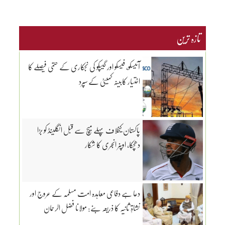
تازہ ترین
آئیسکو، فیسکو اور گیپکو کی نجکاری کے حتمی فیصلے کا
اختیار کابینہ کمیٹی کے سپرد
پاکستان کیخلاف پہلے میچ سے قبل انگلینڈ کو بڑا
دھچکا، اوپنر انجری کا شکار
دعا ہے دفاعی معاہدہ امت مسلمہ کے عروج اور
نشاۃِ ثانیہ کا ذریعہ بنے: مولانا فضل الرحمان