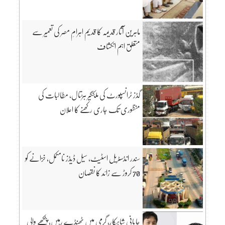
ماہرین آثار قدیمہ کا قدیم اہرامِ مصر کی تعمیر سے
متعلق اہم انکشاف
گڈز ٹرانسپورٹ کی ملکگیر ہڑتال، مطالبات کی
منظوری تک جاری رکھنے کا اعلان
سندر انڈسٹریل اسٹیٹ، سیل ڈیڈز نامکمل، خزانے کو
70 کروڑ سے زائد کا نقصان
جاپانی شاہکار، گرمی میں ٹھنڈے رہیں، پنکھے والی