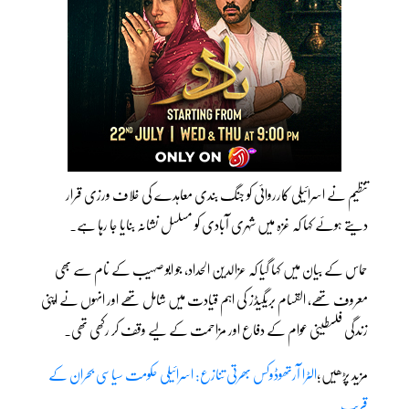
تنظیم نے اسرائیلی کارروائی کو جنگ بندی معاہدے کی خلاف ورزی قرار
دیتے ہوئے کہا کہ غزہ میں شہری آبادی کو مسلسل نشانہ بنایا جا رہا ہے۔
حماس کے بیان میں کہا گیا کہ عزالدین الحداد، جو ابو صہیب کے نام سے بھی
معروف تھے، القسام بریگیڈز کی اہم قیادت میں شامل تھے اور انہوں نے اپنی
زندگی فلسطینی عوام کے دفاع اور مزاحمت کے لیے وقف کر رکھی تھی۔
مزید پڑھیں؛
الٹرا آرتھوڈوکس بھرتی تنازع: اسرائیلی حکومت سیاسی بحران کے
قریب