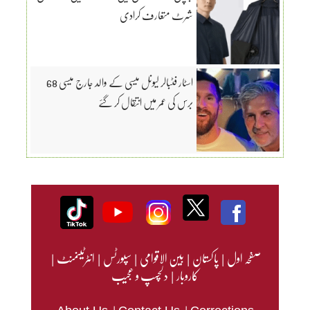
شرٹ متعارف کرادی
اسٹار فٹبالر لیونل میسی کے والد جارج میسی 68
برس کی عمر میں انتقال کر گئے
صفحہ اول
|
پاکستان
|
بین الاقوامی
|
سپورٹس
|
انٹرٹینمنٹ
|
کاروبار
|
دلچسپ و عجیب