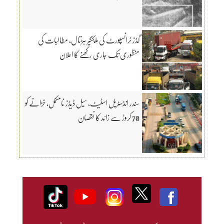
گڈز ٹرانسپورٹ کی ملکگیر ہڑتال، مطالبات کی
منظوری تک جاری رکھنے کا اعلان
سندر انڈسٹریل اسٹیٹ، سیل ڈیڈز نامکمل، خزانے کو
70 کروڑ سے زائد کا نقصان