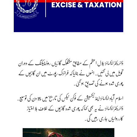
ڈائریکٹر ایکسائز بلال اعظم کے مطابق مشکوک گاڑیاں روڈ چیکنگ کے دوران
تحویل میں لی گئیں۔ انہوں نے بتایا کہ فرانزک رپورٹ میں ان گاڑیوں کے
چوری شدہ ہونے کی تصدیق ہو گئی۔
اسلام آباد ایکسائز اینڈ ٹیکسیشن کے ٹوکن ٹیکس کی تاریخ میں 15 دن کی توسیع۔
ڈائریکٹر ایکسائز نے یہ بھی کہا کہ چوری شدہ گاڑیوں کے خلاف بلا امتیاز
کارروائیاں جاری رہیں گی۔