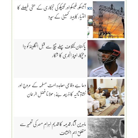
آئیسکو، فیسکو اور گیپکو کی نجکاری کے حتمی فیصلے کا
اختیار کابینہ کمیٹی کے سپرد
پاکستان کیخلاف پہلے میچ سے قبل انگلینڈ کو بڑا
دھچکا، اوپنر انجری کا شکار
دعا ہے دفاعی معاہدہ امت مسلمہ کے عروج اور
نشاۃِ ثانیہ کا ذریعہ بنے: مولانا فضل الرحمان
ماہرین آثار قدیمہ کا قدیم اہرامِ مصر کی تعمیر سے
متعلق اہم انکشاف