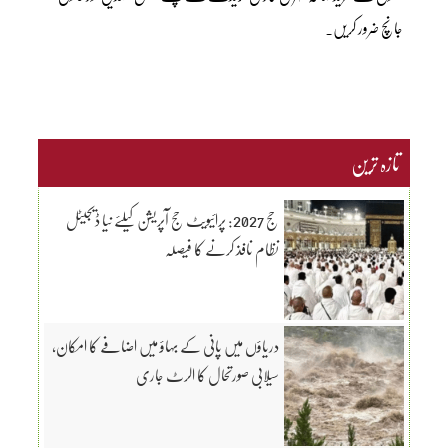
جانچ ضرور کریں۔
تازہ ترین
حج 2027: پرائیویٹ حج آپریشن کیلئے نیا ڈیجیٹل
نظام نافذ کرنے کا فیصلہ
دریاؤں میں پانی کے بہاؤ میں اضافے کا امکان،
سیلابی صورتحال کا الرٹ جاری