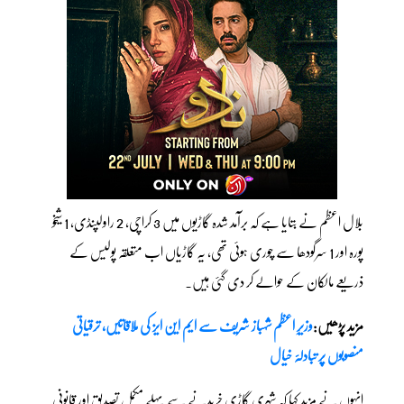
بلال اعظم نے بتایا ہے کہ برآمد شدہ گاڑیوں میں 3 کراچی، 2 راولپنڈی، 1 شیخو
پورہ اور 1 سرگودھا سے چوری ہوئی تھی، یہ گاڑیاں اب متعلقہ پولیس کے
ذریعے مالکان کے حوالے کر دی گئی ہیں۔
مزید پڑھیں:
وزیرِ اعظم شہباز شریف سے ایم این ایز کی ملاقاتیں، ترقیاتی
منصوبوں پر تبادلۂ خیال
انہوں نے مزید کہا کہ شہری گاڑی خریدنے سے پہلے مکمل تصدیق اور قانونی